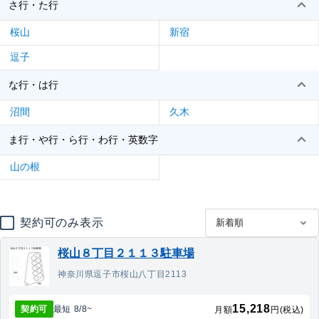
さ行・た行
桜山
新宿
逗子
な行・は行
沼間
久木
ま行・や行・ら行・わ行・英数字
山の根
契約可のみ表示
桜山８丁目２１１３駐車場
神奈川県逗子市桜山八丁目2113
15,218
契約可
最短
8/8
~
月額
円(税込)