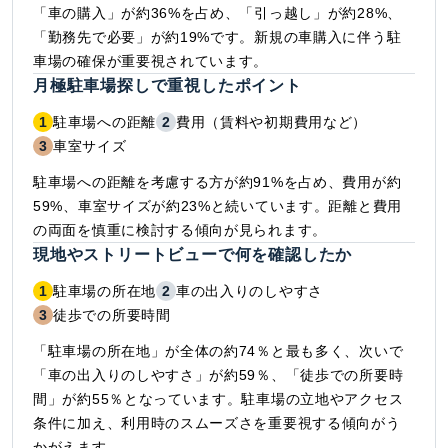
「車の購入」が約36%を占め、「引っ越し」が約28%、
「勤務先で必要」が約19%です。新規の車購入に伴う駐
車場の確保が重要視されています。
月極駐車場探しで重視したポイント
1
駐車場への距離
2
費用（賃料や初期費用など）
3
車室サイズ
駐車場への距離を考慮する方が約91%を占め、費用が約
59%、車室サイズが約23%と続いています。距離と費用
の両面を慎重に検討する傾向が見られます。
現地やストリートビューで何を確認したか
1
駐車場の所在地
2
車の出入りのしやすさ
3
徒歩での所要時間
「駐車場の所在地」が全体の約74％と最も多く、次いで
「車の出入りのしやすさ」が約59％、「徒歩での所要時
間」が約55％となっています。駐車場の立地やアクセス
条件に加え、利用時のスムーズさを重要視する傾向がう
かがえます。