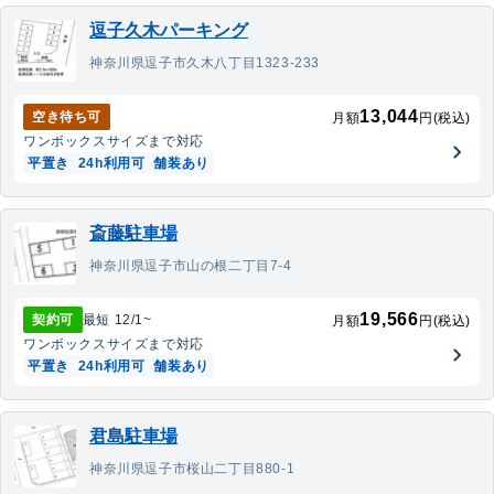
逗子久木パーキング
神奈川県逗子市久木八丁目1323-233
13,044
空き待ち可
月額
円(税込)
ワンボックス
サイズまで対応
平置き
24h利用可
舗装あり
斎藤駐車場
神奈川県逗子市山の根二丁目7-4
19,566
契約可
最短
12/1
~
月額
円(税込)
ワンボックス
サイズまで対応
平置き
24h利用可
舗装あり
君島駐車場
神奈川県逗子市桜山二丁目880-1