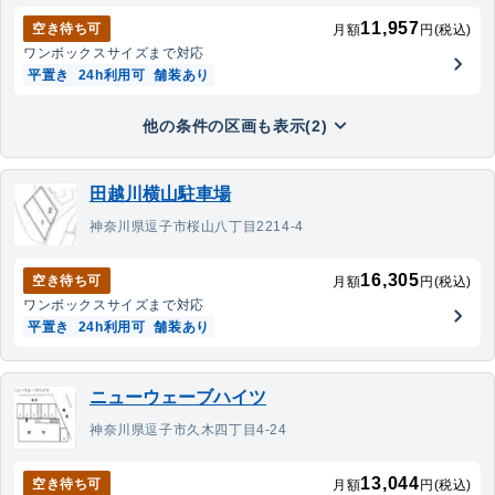
11,957
空き待ち可
月額
円(税込)
ワンボックス
サイズまで対応
平置き
24h利用可
舗装あり
他の条件の区画も表示(2)
田越川横山駐車場
神奈川県逗子市桜山八丁目2214-4
16,305
空き待ち可
月額
円(税込)
ワンボックス
サイズまで対応
平置き
24h利用可
舗装あり
ニューウェーブハイツ
神奈川県逗子市久木四丁目4-24
13,044
空き待ち可
月額
円(税込)