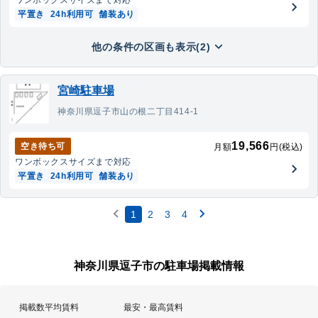
ワンボックス
サイズまで対応
平置き
24h利用可
舗装あり
他の条件の区画も表示(2)
宮崎駐車場
神奈川県逗子市山の根二丁目414-1
19,566
空き待ち可
月額
円(税込)
ワンボックス
サイズまで対応
平置き
24h利用可
舗装あり
1
2
3
4
神奈川県逗子市の駐車場掲載情報
掲載数
平均賃料
最安・最高賃料