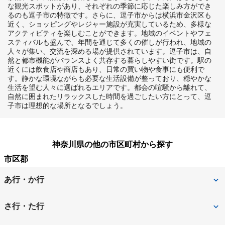
な観光スポットがあり、それぞれの季節に応じた楽しみ方ができ
るのも逗子市の特徴です。さらに、逗子市からは横浜市金沢区も
近く、ショッピングやレジャー施設が充実しているため、多様な
アクティビティを楽しむことができます。地域のイベントやフェ
スティバルも盛んで、年間を通じて多くの催しが行われ、地域の
人々が集い、交流を深める場が提供されています。逗子市は、自
然と都市機能がバランスよく共存する暮らしやすい街です。駅の
近くには飲食店や商店もあり、日常の買い物や食事にも便利で
す。静かな環境ながらも必要な生活設備が整っており、穏やかな
生活を望む人々に選ばれるエリアです。都会の喧騒から離れて、
自然に囲まれたリラックスした時間を過ごしたい方にとって、逗
子市は理想的な場所となるでしょう。
神奈川県の他の市区町村から探す
市区郡
あ行・か行
愛甲郡愛川町
足柄上郡大井町
さ行・た行