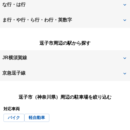
足柄上郡開成町
足柄上郡中井町
相模原市
相模原市中央区
な行・は行
足柄上郡松田町
足柄下郡箱根町
相模原市緑区
相模原市南区
中郡大磯町
中郡二宮町
ま行・や行・ら行・わ行・英数字
足柄下郡真鶴町
足柄下郡湯河原町
座間市
逗子市
秦野市
平塚市
三浦郡葉山町
三浦市
厚木市
綾瀬市
逗子市周辺の駅から探す
茅ヶ崎市
藤沢市
南足柄市
大和市
伊勢原市
海老名市
JR横須賀線
横須賀市
横浜市
小田原市
鎌倉市
東逗子
逗子
京急逗子線
横浜市青葉区
横浜市旭区
川崎市
川崎市麻生区
神武寺
逗子・葉山
横浜市泉区
横浜市磯子区
川崎市川崎区
川崎市幸区
逗子市（神奈川県）
周辺の駐車場を絞り込む
横浜市神奈川区
横浜市金沢区
川崎市高津区
川崎市多摩区
対応車両
横浜市港南区
横浜市港北区
バイク
軽自動車
川崎市中原区
川崎市宮前区
横浜市栄区
横浜市瀬谷区