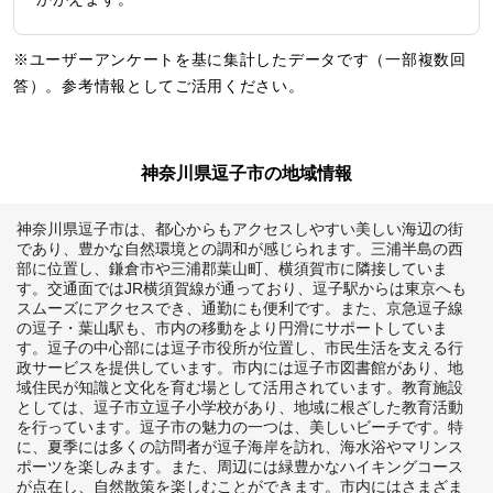
※ユーザーアンケートを基に集計したデータです（一部複数回
答）。参考情報としてご活用ください。
神奈川県逗子市の地域情報
神奈川県逗子市は、都心からもアクセスしやすい美しい海辺の街
であり、豊かな自然環境との調和が感じられます。三浦半島の西
部に位置し、鎌倉市や三浦郡葉山町、横須賀市に隣接していま
す。交通面ではJR横須賀線が通っており、逗子駅からは東京へも
スムーズにアクセスでき、通勤にも便利です。また、京急逗子線
の逗子・葉山駅も、市内の移動をより円滑にサポートしていま
す。逗子の中心部には逗子市役所が位置し、市民生活を支える行
政サービスを提供しています。市内には逗子市図書館があり、地
域住民が知識と文化を育む場として活用されています。教育施設
としては、逗子市立逗子小学校があり、地域に根ざした教育活動
を行っています。逗子市の魅力の一つは、美しいビーチです。特
に、夏季には多くの訪問者が逗子海岸を訪れ、海水浴やマリンス
ポーツを楽しみます。また、周辺には緑豊かなハイキングコース
が点在し、自然散策を楽しむことができます。市内にはさまざま