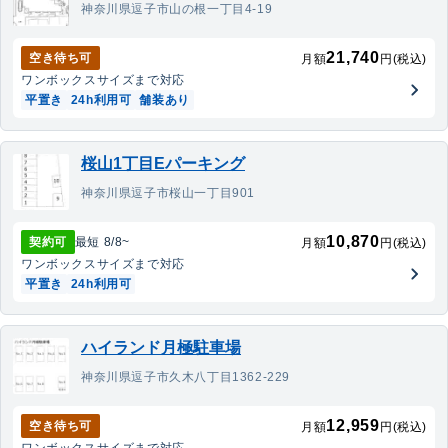
神奈川県逗子市山の根一丁目4-19
21,740
空き待ち可
月額
円(税込)
ワンボックス
サイズまで対応
平置き
24h利用可
舗装あり
桜山1丁目Eパーキング
神奈川県逗子市桜山一丁目901
10,870
契約可
最短
8/8
~
月額
円(税込)
ワンボックス
サイズまで対応
平置き
24h利用可
ハイランド月極駐車場
神奈川県逗子市久木八丁目1362-229
12,959
空き待ち可
月額
円(税込)