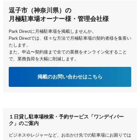
高座郡寒川町
逗子市（神奈川県）の
横浜市都筑区
横浜市鶴見区
月極駐車場オーナー様・管理会社様
横浜市戸塚区
横浜市中区
Park Directに月極駐車場を掲載しませんか。
Park Directでは、様々な方法で月極駐車場の契約者様を集客い
横浜市西区
横浜市保土ケ谷区
たします。
また、申込〜契約後まで全ての業務をオンライン化すること
横浜市緑区
横浜市南区
で、業務負荷を大幅に削減します。
掲載のお問い合わせはこちら
１日貸し駐車場検索・予約サービス「ワンデイパー
ク」のご案内
ビジネスやレジャーなど、お出かけ先での駐車場にお困りでは