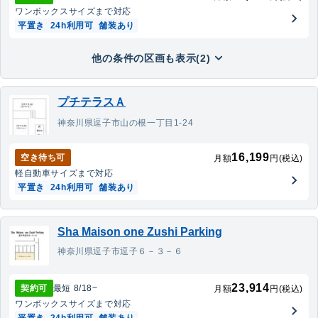
ワンボックス
サイズまで対応
平置き
24h利用可
舗装あり
他の条件の区画も表示(2)
プチテラスＡ
神奈川県逗子市山の根一丁目1-24
16,199
空き待ち可
月額
円(税込)
軽自動車
サイズまで対応
平置き
24h利用可
舗装あり
Sha Maison one Zushi Parking
神奈川県逗子市逗子６－３－６
23,914
契約可
最短
8/18
~
月額
円(税込)
ワンボックス
サイズまで対応