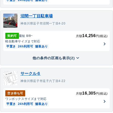
平置き
24h利用可
舗装あり
沼間一丁目駐車場
神奈川県逗子市沼間一丁目4-20
14,256
契約可
最短
8/8
~
月額
円(税込)
軽自動車
サイズまで対応
平置き
24h利用可
舗装あり
他の条件の区画も表示(2)
サークル６
神奈川県逗子市逗子六丁目4-22
16,305
空き待ち可
月額
円(税込)
ワンボックス
サイズまで対応
平置き
24h利用可
舗装あり