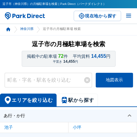
逗子市（神奈川県）の月極駐車場を検索 | Park Direct（パークダイレクト）
現在地から探す
神奈川県
逗子市の月極駐車場 検索
逗子市の月極駐車場を検索
72
14,455
掲載中の駐車場
件
平均賃料
円
14,455
平置き
円
地図表示
エリアを絞り込む
駅から探す
あ行・か行
池子
小坪