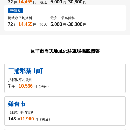
72
14,455
5,000
30,800
件
円（税込）
円
~
円
平置き
掲載数
平均賃料
最安・最高賃料
72
14,455
5,000
30,800
件
円（税込）
円
~
円
逗子市周辺地域の駐車場掲載情報
三浦郡葉山町
掲載数
平均賃料
7
10,566
件
円（税込）
鎌倉市
掲載数
平均賃料
148
11,960
件
円（税込）