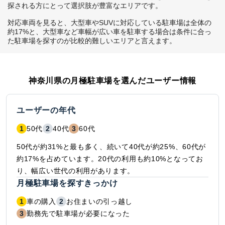
探される方にとって選択肢が豊富なエリアです。

対応車両を見ると、大型車やSUVに対応している駐車場は全体の
約17%と、大型車など車幅が広い車を駐車する場合は条件に合っ
た駐車場を探すのが比較的難しいエリアと言えます。
神奈川県
の月極駐車場を選んだユーザー情報
ユーザーの年代
1
50代
2
40代
3
60代
50代が約31%と最も多く、続いて40代が約25%、60代が
約17%を占めています。20代の利用も約10%となってお
り、幅広い世代の利用があります。
月極駐車場を探すきっかけ
1
車の購入
2
お住まいの引っ越し
3
勤務先で駐車場が必要になった