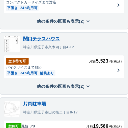
コンパクトカー
サイズまで対応
平置き
24h利用可
他の条件の区画も表示(2)
関口テラスハウス
神奈川県逗子市久木四丁目4-12
5,523
空き待ち可
月額
円(税込)
バイク
サイズまで対応
平置き
24h利用可
舗装あり
他の条件の区画も表示(2)
片岡駐車場
神奈川県逗子市山の根二丁目8-17
19,566
契約可
最短
8/8
~
月額
円(税込)