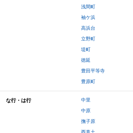
浅間町
袖ケ浜
高浜台
立野町
堤町
徳延
豊田平等寺
豊原町
中里
な行・は行
中原
撫子原
西真土