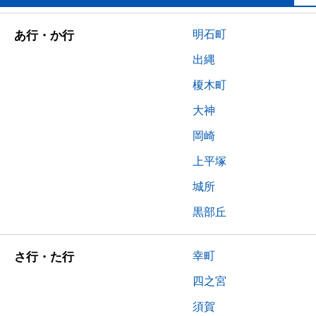
明石町
あ行・か行
出縄
榎木町
大神
岡崎
上平塚
城所
黒部丘
幸町
さ行・た行
四之宮
須賀