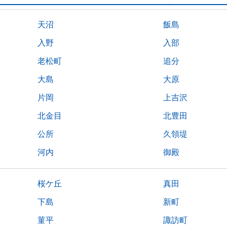
天沼
飯島
入野
入部
老松町
追分
大島
大原
片岡
上吉沢
北金目
北豊田
公所
久領堤
河内
御殿
桜ケ丘
真田
下島
新町
菫平
諏訪町