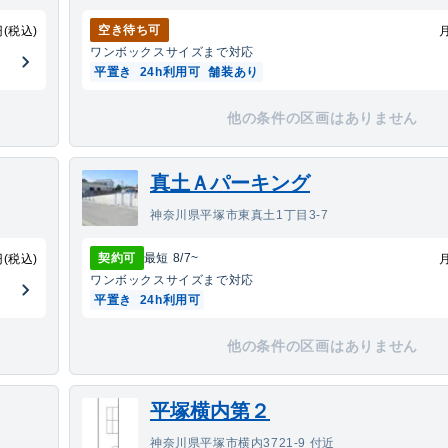
空き待ち可
円(税込)
ワンボックス
サイズまで対応
平置き
24h利用可
舗装あり
他の条件の区画はありません
真土Ａパーキング
神奈川県平塚市東真土1丁目3-7
契約可
最短
8/7
~
円(税込)
ワンボックス
サイズまで対応
平置き
24h利用可
他の条件の区画はありません
平塚横内第２
神奈川県平塚市横内3721-9 付近