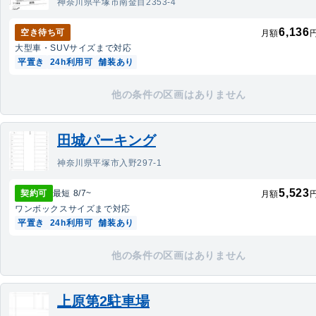
神奈川県平塚市南金目2353-4
6,136
空き待ち可
月額
大型車・SUV
サイズまで対応
平置き
24h利用可
舗装あり
他の条件の区画はありません
田城パーキング
神奈川県平塚市入野297-1
5,523
契約可
最短
8/7
~
月額
ワンボックス
サイズまで対応
平置き
24h利用可
舗装あり
他の条件の区画はありません
上原第2駐車場