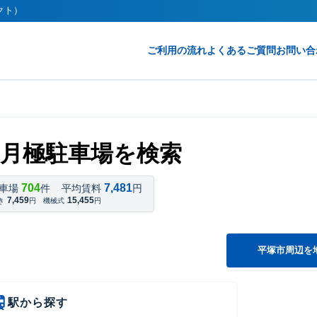
レクト）
ご利用の流れ
よくあるご質問
お問い合
月極駐車場を検索
704
7,481
車場
件
平均賃料
円
7,459
15,455
き
円
機械式
円
平塚市周辺を
駅から探す