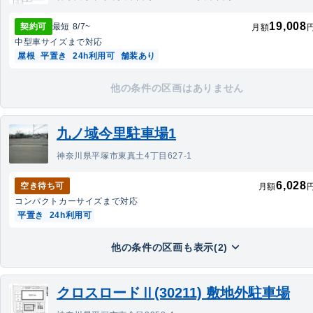
19,008
契約可
最短
8/7
~
月額
中型車
サイズまで対応
屋根
平置き
24h利用可
舗装あり
他の条件の区画はありません
九ノ域今里駐車場1
神奈川県平塚市東真土4丁目627-1
6,028
空き待ち可
月額
コンパクトカー
サイズまで対応
平置き
24h利用可
他の条件の区画も表示(2)
クロスロードⅡ(30211) 敷地外駐車場