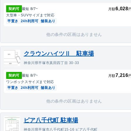
6,028
契約可
最短
8/7
~
月額
大型車・SUV
サイズまで対応
平置き
24h利用可
舗装あり
他の条件の区画はありません
クラウンハイツⅡ 駐車場
神奈川県平塚市真田四丁目 30-33
7,216
契約可
最短
8/7
~
月額
ワンボックス
サイズまで対応
平置き
24h利用可
舗装あり
他の条件の区画はありません
ピア八千代町 駐車場
神奈川県平塚市八千代町15-16 ピア八千代町