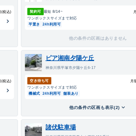
契約可
最短
8/14
~
円(税込)
ワンボックス
サイズまで対応
平置き
24h利用可
他の条件の区画はありません
ピア湘南夕陽ケ丘
神奈川県平塚市夕陽ケ丘6-17
空き待ち可
円(税込)
月
ワンボックス
サイズまで対応
機械式
24h利用可
舗装あり
他の条件の区画も表示(2)
諸伏駐車場