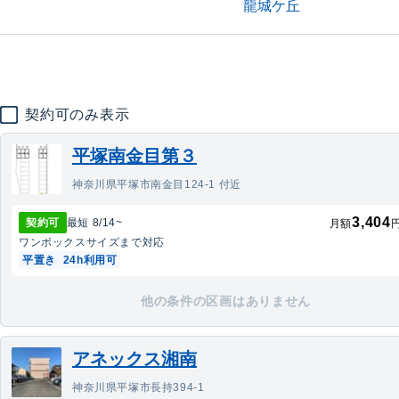
龍城ケ丘
契約可のみ表示
平塚南金目第３
神奈川県平塚市南金目124-1 付近
3,404
契約可
最短
8/14
~
月額
ワンボックス
サイズまで対応
平置き
24h利用可
他の条件の区画はありません
アネックス湘南
神奈川県平塚市長持394-1