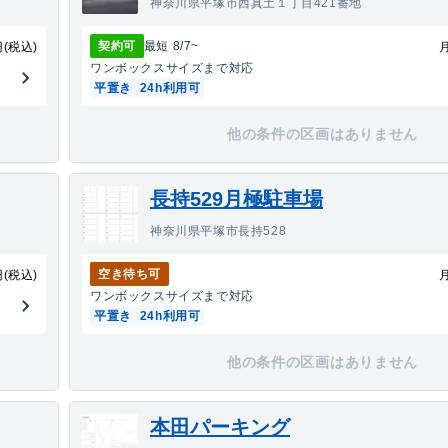
神奈川県平塚市西真土１丁目421番地
契約可
最短
8/7
~
円(税込)
ワンボックス
サイズまで対応
平置き
24h利用可
他の条件の区画はありません
長持529月極駐車場
神奈川県平塚市長持528
空き待ち可
円(税込)
ワンボックス
サイズまで対応
平置き
24h利用可
他の条件の区画はありません
本田パーキング