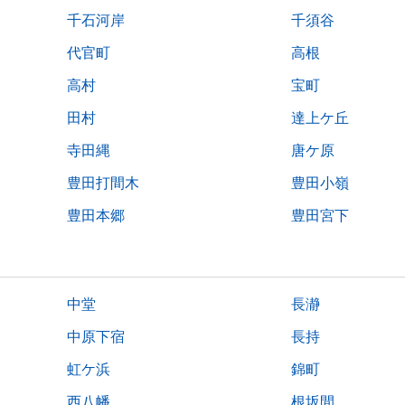
千石河岸
千須谷
代官町
高根
高村
宝町
田村
達上ケ丘
寺田縄
唐ケ原
豊田打間木
豊田小嶺
豊田本郷
豊田宮下
中堂
長瀞
中原下宿
長持
虹ケ浜
錦町
西八幡
根坂間