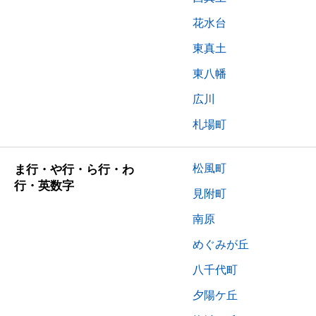
花水台
東真土
東八幡
広川
札場町
松風町
ま行・や行・ら行・わ
行・英数字
見附町
南原
めぐみが丘
八千代町
夕陽ケ丘