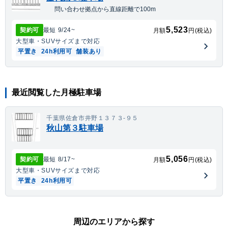
問い合わせ拠点から直線距離で100m
5,523
契約可
最短
9/24
~
月額
円(税込)
大型車・SUV
サイズまで対応
平置き
24h利用可
舗装あり
最近閲覧した月極駐車場
千葉県佐倉市井野１３７３-９５
秋山第３駐車場
5,056
契約可
最短
8/17
~
月額
円(税込)
大型車・SUV
サイズまで対応
平置き
24h利用可
周辺のエリアから探す