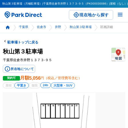
秋山第３駐車場（月極駐車場）|千葉県佐倉市井野１３７３-９５（PK000030086）|屋根（なし）|平
現在地から探す
千葉県
佐倉市
井野
秋山第３駐車場
区画詳細
駐車場トップに戻る
秋山第３駐車場
千葉県佐倉市井野１３７３-９５
所在地について
月額
5,056
円（税込／管理費等含む）
契約可
24h
屋根
平置き
舗装
大型車・SUV