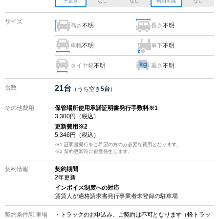
平置き
なし
なし
利用可能
なし
サイズ
高さ
不明
長さ
不明
車幅
不明
車下
不明
タイヤ幅
不明
重さ
不明
台数
21
台
（うち空き
5
台
）
その他費用
保管場所使用承諾証明書発行手数料※1
3,300
円（税込）
更新費用
※2
5,346
円（税込）
※1 証明書発行をご希望の方のみ必要な費用となります。
※2
契約更新時に都度発生します。
契約情報
契約期間
2
年更新
インボイス制度への対応
賃貸人が適格請求書発行事業者未登録の
駐車場
契約条件/
駐車場
・トラックのお申込み、ご契約は不可となります（軽トラッ