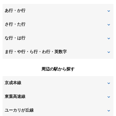
あ行・か行
青菅
稲荷台
さ行・た行
井野
井野町
上座
な行・は行
小竹
勝田台
中志津
西志津
ま行・や行・ら行・わ行・英数字
勝田台北
上高野
西ユーカリが丘
宮ノ台
ユーカリが丘
周辺の駅から探す
上志津
上志津原
京成本線
ユーカリが丘
勝田台
東葉高速線
志津
東葉勝田台
ユーカリが丘線