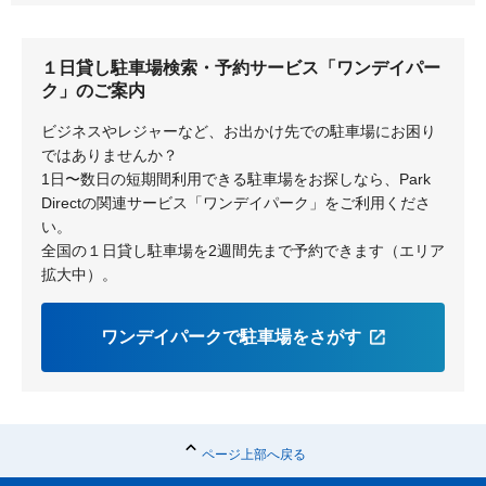
ユーカリが丘
中学校
１日貸し駐車場検索・予約サービス「ワンデイパー
井野
公園
ク」のご案内
地区センター
女子大
ビジネスやレジャーなど、お出かけ先での駐車場にお困り
ではありませんか？
1日〜数日の短期間利用できる駐車場をお探しなら、Park
Directの関連サービス「ワンデイパーク」をご利用くださ
い。
全国の１日貸し駐車場を2週間先まで予約できます（エリア
拡大中）。
ワンデイパークで駐車場をさがす
ページ上部へ戻る