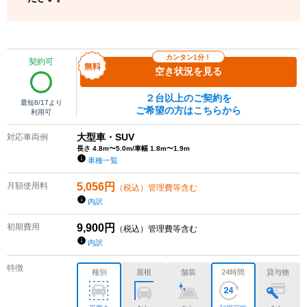
カンタン1分！
契約可
空き状況を見る
２台以上のご契約を
最短
8/17
より
ご希望の方はこちらから
利用可
大型車・SUV
対応車両例
長さ 4.8m〜5.0m/車幅 1.8m〜1.9m
車種一覧
月額使用料
5,056
円
（税込）管理費等含む
内訳
初期費用
9,900
円
（税込）管理費等含む
内訳
特徴
種別
屋根
舗装
24時間
貸与物