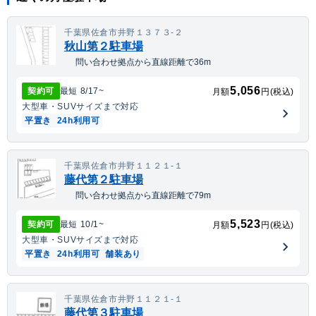
千葉県佐倉市井野１３７３-２
秋山第２駐車場
問い合わせ拠点から直線距離で36m
5,056
契約可
最短
8/17
~
月額
円(税込)
大型車・SUV
サイズまで対応
平置き
24h利用可
千葉県佐倉市井野１１２１-１
藤代第２駐車場
問い合わせ拠点から直線距離で79m
5,523
契約可
最短
10/1
~
月額
円(税込)
大型車・SUV
サイズまで対応
平置き
24h利用可
舗装あり
千葉県佐倉市井野１１２１-１
藤代第３駐車場