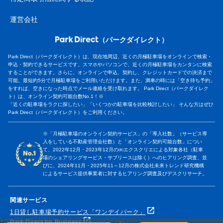
運営会社
（パークダイレクト）
Park Direct（パークダイレクト）は、現在地周辺、近くの月極駐車場をオンラインで検索・
申込・契約できるサービスです。スマホやパソコンで、近くの月極駐車場をカンタンに検索
することができます。さらに、オンラインで申込、契約し、クレジットカードでの決済まで
可能。最短約5分で月極駐車場をご利用いただけます。また、満車の時には「空き待ち予約」
をすれば、空きになった時点でメール連絡を受け取れます。 Park Direct（パークダイレク
ト）は、オンライン契約可能台数No.1！※
「近くの駐車場をラクに探したい」「いくつかの駐車場を比較検討したい」 そんな方はぜひ
Park Direct（パークダイレクト）をご利用ください。
※「月極駐車場のオンライン契約サービス」の「導入社数」（サービス導
入をしている不動産管理会社数）と「オンライン契約可能台数」につい
て、2022年12月・2023年12月の㈱エクスクリエによる対象各社（駐車
場のシェアリングサービス・サブリースは除く）へのヒアリング調査、並
びに、2024年11月・2025年11～12月の株式会社未来トレンド研究機構
によるサービス提供事業者に対するヒアリング調査及びデスクリサーチ。
関連サービス
1日貸し駐車場予約サービス「ワンデイパーク」
Park Direct for Business