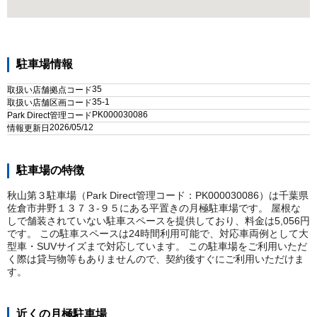
駐車場情報
35
取扱い店舗拠点コード
35-1
取扱い店舗区画コード
PK000030086
Park Direct管理コード
2026/05/12
情報更新日
駐車場の特徴
秋山第３駐車場（Park Direct管理コード：PK000030086）は千葉県
佐倉市井野１３７３-９５にある平置きの月極駐車場です。 屋根な
しで舗装されていない駐車スペースを提供しており、料金は5,056円
です。 この駐車スペースは24時間利用可能で、対応車両例として大
型車・SUVサイズまで対応しています。 この駐車場をご利用いただ
く際は貸与物等もありませんので、契約後すぐにご利用いただけま
す。
近くの月極駐車場