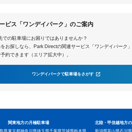
ービス「ワンデイパーク」のご案内
先での駐車場にお困りではありませんか？
お探しなら、Park Directの関連サービス「ワンデイパー
で予約できます（エリア拡大中）。
ワンデイパークで駐車場をさがす
関東地方の月極駐車場
北陸・甲信越地方
島県
東京都
神奈川県
埼玉県
千葉県
茨城県
栃木県
新潟県
富山県
石川