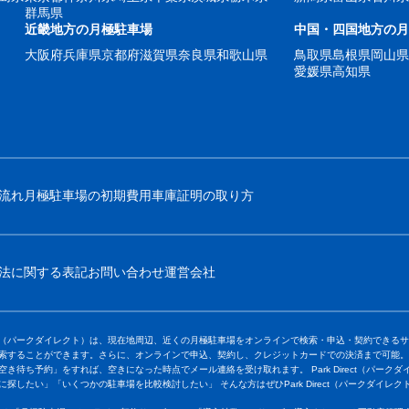
群馬県
近畿地方の月極駐車場
中国・四国地方の
大阪府
兵庫県
京都府
滋賀県
奈良県
和歌山県
鳥取県
島根県
岡山
愛媛県
高知県
流れ
月極駐車場の初期費用
車庫証明の取り方
法に関する表記
お問い合わせ
運営会社
Direct（パークダイレクト）は、現在地周辺、近くの月極駐車場をオンラインで検索・申込・契約で
索することができます。さらに、オンラインで申込、契約し、クレジットカードでの決済まで可能。
空き待ち予約」をすれば、空きになった時点でメール連絡を受け取れます。 Park Direct（パーク
に探したい」「いくつかの駐車場を比較検討したい」 そんな方はぜひPark Direct（パークダイレ