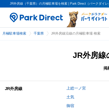
JR外房線（千葉県）の月極駐車場を検索 | Park Direct（パークダイ
月極駐車場検索
千葉県
JR外房線沿線の月極駐車場 検索
JR外房
掲
上総一ノ宮
JR外房線
土気
御宿