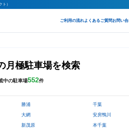
レクト）
ご利用の流れ
よくあるご質問
お問い合
線の月極駐車場を検索
552
載中の駐車場
件
勝浦
千葉
大網
安房鴨川
新茂原
本千葉