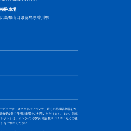
月極駐車場
県
広島県
山口県
徳島県
香川県
きるサービスです。スマホやパソコンで、近くの月極駐車場をカ
最短約5分で月極駐車場をご利用いただけます。また、満車
ダイレクト）は、オンライン契約可能台数No.1！※
「近くの駐
クト）をご利用ください。