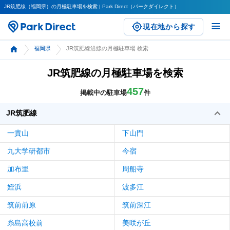
JR筑肥線（福岡県）の月極駐車場を検索 | Park Direct（パークダイレクト）
現在地から探す
福岡県
JR筑肥線沿線の月極駐車場 検索
JR筑肥線の月極駐車場を検索
457
掲載中の駐車場
件
JR筑肥線
一貴山
下山門
九大学研都市
今宿
加布里
周船寺
姪浜
波多江
筑前前原
筑前深江
糸島高校前
美咲が丘