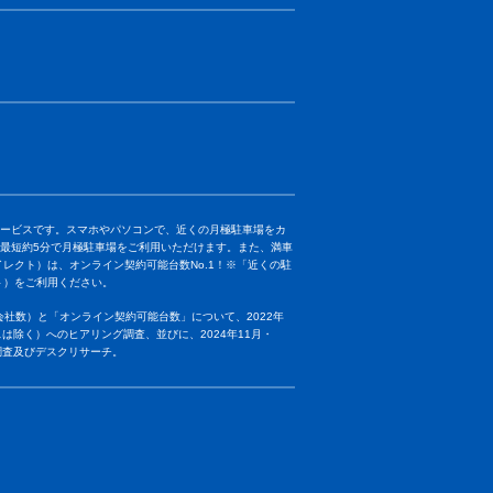
きるサービスです。スマホやパソコンで、近くの月極駐車場をカ
最短約5分で月極駐車場をご利用いただけます。また、満車
ダイレクト）は、オンライン契約可能台数No.1！※
「近くの駐
クト）をご利用ください。
社数）と「オンライン契約可能台数」について、2022年
は除く）へのヒアリング調査、並びに、2024年11月・
調査及びデスクリサーチ。