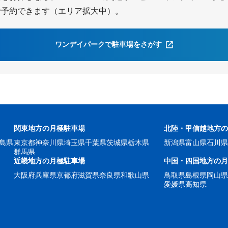
で予約できます（エリア拡大中）。
ワンデイパークで駐車場をさがす
関東地方の月極駐車場
北陸・甲信越地方
島県
東京都
神奈川県
埼玉県
千葉県
茨城県
栃木県
新潟県
富山県
石川
群馬県
近畿地方の月極駐車場
中国・四国地方の
大阪府
兵庫県
京都府
滋賀県
奈良県
和歌山県
鳥取県
島根県
岡山
愛媛県
高知県