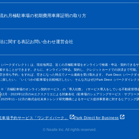
流れ
月極駐車場の初期費用
車庫証明の取り方
法に関する表記
お問い合わせ
運営会社
Direct（パークダイレクト）は、現在地周辺、近くの月極駐車場をオンラインで検索・申込・契約で
索することができます。さらに、オンラインで申込、契約し、クレジットカードでの決済まで可能。
空き待ち予約」をすれば、空きになった時点でメール連絡を受け取れます。 Park Direct（パーク
に探したい」「いくつかの駐車場を比較検討したい」 そんな方はぜひPark Direct（パークダイレ
※「月極駐車場のオンライン契約サービス」の「導入社数」（サービス導入をしている不動産管理会
12月・2023年12月の㈱エクスクリエによる対象各社（駐車場のシェアリングサービス・サブリース
2025年11～12月の株式会社未来トレンド研究機構によるサービス提供事業者に対するヒアリング
駐車場予約サービス「ワンデイパーク」
Park Direct for Business
© Nealle Inc. All rights reserved.