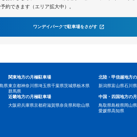
で予約できます（エリア拡大中）。
ワンデイパークで駐車場をさがす
関東地方の月極駐車場
北陸・甲信越地方
島県
東京都
神奈川県
埼玉県
千葉県
茨城県
栃木県
新潟県
富山県
石川
群馬県
近畿地方の月極駐車場
中国・四国地方の
大阪府
兵庫県
京都府
滋賀県
奈良県
和歌山県
鳥取県
島根県
岡山
愛媛県
高知県