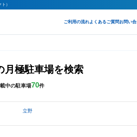
レクト）
ご利用の流れ
よくあるご質問
お問い合
の月極駐車場を検索
70
載中の駐車場
件
立野