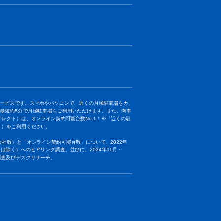
きるサービスです。スマホやパソコンで、近くの月極駐車場をカ
最短約5分で月極駐車場をご利用いただけます。また、満車
ダイレクト）は、オンライン契約可能台数No.1！※
「近くの駐
クト）をご利用ください。
社数）と「オンライン契約可能台数」について、2022年
は除く）へのヒアリング調査、並びに、2024年11月・
調査及びデスクリサーチ。