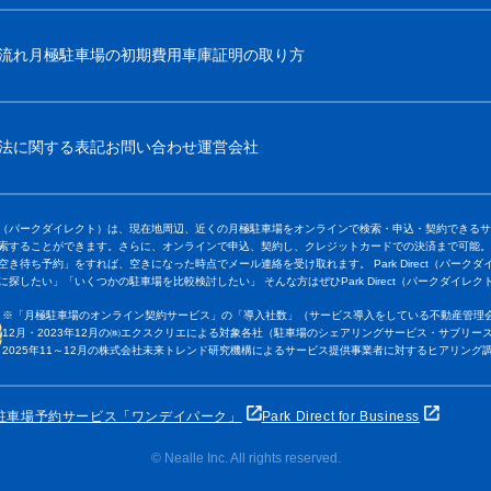
流れ
月極駐車場の初期費用
車庫証明の取り方
法に関する表記
お問い合わせ
運営会社
Direct（パークダイレクト）は、現在地周辺、近くの月極駐車場をオンラインで検索・申込・契約で
索することができます。さらに、オンラインで申込、契約し、クレジットカードでの決済まで可能。
空き待ち予約」をすれば、空きになった時点でメール連絡を受け取れます。 Park Direct（パーク
に探したい」「いくつかの駐車場を比較検討したい」 そんな方はぜひPark Direct（パークダイレ
※「月極駐車場のオンライン契約サービス」の「導入社数」（サービス導入をしている不動産管理会
12月・2023年12月の㈱エクスクリエによる対象各社（駐車場のシェアリングサービス・サブリース
2025年11～12月の株式会社未来トレンド研究機構によるサービス提供事業者に対するヒアリング
駐車場予約サービス「ワンデイパーク」
Park Direct for Business
© Nealle Inc. All rights reserved.