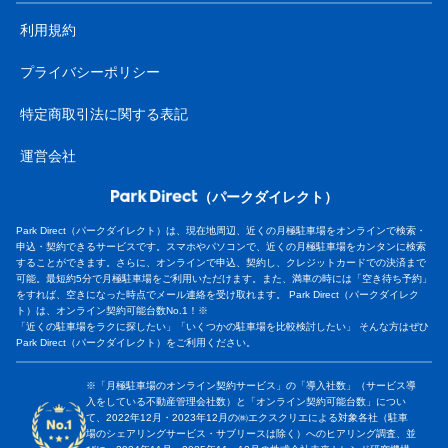
利用規約
プライバシーポリシー
特定商取引法に関する表記
運営会社
（パークダイレクト）
Park Direct（パークダイレクト）は、現在地周辺、近くの月極駐車場をオンラインで検索・
申込・契約できるサービスです。スマホやパソコンで、近くの月極駐車場をカンタンに検索
することができます。さらに、オンラインで申込、契約し、クレジットカードでの決済まで
可能。最短約5分で月極駐車場をご利用いただけます。また、満車の時には「空き待ち予約」
をすれば、空きになった時点でメール連絡を受け取れます。 Park Direct（パークダイレク
ト）は、オンライン契約可能台数No.1！※
「近くの駐車場をラクに探したい」「いくつかの駐車場を比較検討したい」 そんな方はぜひ
Park Direct（パークダイレクト）をご利用ください。
※「月極駐車場のオンライン契約サービス」の「導入社数」（サービス導
入をしている不動産管理会社数）と「オンライン契約可能台数」につい
て、2022年12月・2023年12月の㈱エクスクリエによる対象各社（駐車
場のシェアリングサービス・サブリースは除く）へのヒアリング調査、並