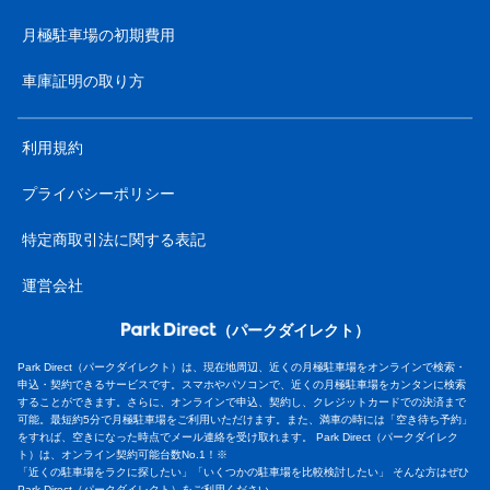
月極駐車場の初期費用
車庫証明の取り方
利用規約
プライバシーポリシー
特定商取引法に関する表記
運営会社
（パークダイレクト）
Park Direct（パークダイレクト）は、現在地周辺、近くの月極駐車場をオンラインで検索・
申込・契約できるサービスです。スマホやパソコンで、近くの月極駐車場をカンタンに検索
することができます。さらに、オンラインで申込、契約し、クレジットカードでの決済まで
可能。最短約5分で月極駐車場をご利用いただけます。また、満車の時には「空き待ち予約」
をすれば、空きになった時点でメール連絡を受け取れます。 Park Direct（パークダイレク
ト）は、オンライン契約可能台数No.1！※
「近くの駐車場をラクに探したい」「いくつかの駐車場を比較検討したい」 そんな方はぜひ
Park Direct（パークダイレクト）をご利用ください。