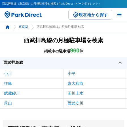
西武拝島線（東京都）の月極駐車場を検索 | Park Direct（パークダイレクト）
現在地から探す
東京都
西武拝島線沿線の月極駐車場 検索
西武拝島線の月極駐車場を検索
960
掲載中の駐車場
件
西武拝島線
小川
小平
拝島
東大和市
武蔵砂川
玉川上水
萩山
西武立川