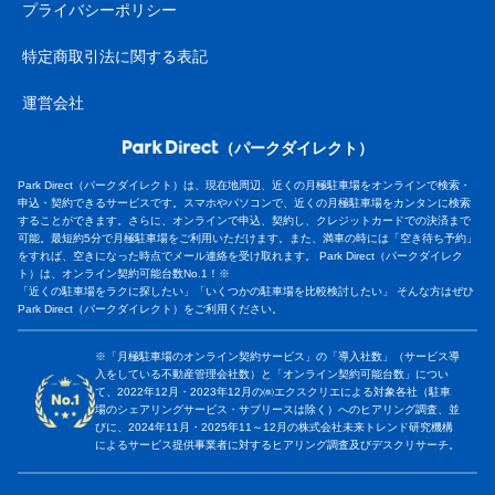
プライバシーポリシー
特定商取引法に関する表記
運営会社
（パークダイレクト）
Park Direct（パークダイレクト）は、現在地周辺、近くの月極駐車場をオンラインで検索・
申込・契約できるサービスです。スマホやパソコンで、近くの月極駐車場をカンタンに検索
することができます。さらに、オンラインで申込、契約し、クレジットカードでの決済まで
可能。最短約5分で月極駐車場をご利用いただけます。また、満車の時には「空き待ち予約」
をすれば、空きになった時点でメール連絡を受け取れます。 Park Direct（パークダイレク
ト）は、オンライン契約可能台数No.1！※
「近くの駐車場をラクに探したい」「いくつかの駐車場を比較検討したい」 そんな方はぜひ
Park Direct（パークダイレクト）をご利用ください。
※「月極駐車場のオンライン契約サービス」の「導入社数」（サービス導
入をしている不動産管理会社数）と「オンライン契約可能台数」につい
て、2022年12月・2023年12月の㈱エクスクリエによる対象各社（駐車
場のシェアリングサービス・サブリースは除く）へのヒアリング調査、並
びに、2024年11月・2025年11～12月の株式会社未来トレンド研究機構
によるサービス提供事業者に対するヒアリング調査及びデスクリサーチ。