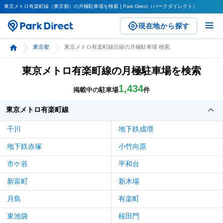
東京メトロ有楽町線（東京都）の月極駐車場を検索 | Park Direct（パークダイレクト）
現在地から探す
東京都
東京メトロ有楽町線沿線の月極駐車場 検索
東京メトロ有楽町線の月極駐車場を検索
1,434
掲載中の駐車場
件
東京メトロ有楽町線
千川
地下鉄成増
地下鉄赤塚
小竹向原
市ケ谷
平和台
新富町
新木場
月島
有楽町
東池袋
桜田門