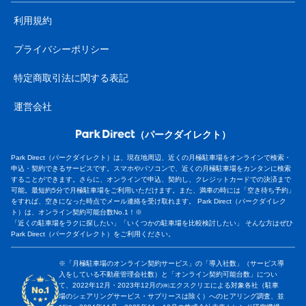
利用規約
プライバシーポリシー
特定商取引法に関する表記
運営会社
（パークダイレクト）
Park Direct（パークダイレクト）は、現在地周辺、近くの月極駐車場をオンラインで検索・
申込・契約できるサービスです。スマホやパソコンで、近くの月極駐車場をカンタンに検索
することができます。さらに、オンラインで申込、契約し、クレジットカードでの決済まで
可能。最短約5分で月極駐車場をご利用いただけます。また、満車の時には「空き待ち予約」
をすれば、空きになった時点でメール連絡を受け取れます。 Park Direct（パークダイレク
ト）は、オンライン契約可能台数No.1！※
「近くの駐車場をラクに探したい」「いくつかの駐車場を比較検討したい」 そんな方はぜひ
Park Direct（パークダイレクト）をご利用ください。
※「月極駐車場のオンライン契約サービス」の「導入社数」（サービス導
入をしている不動産管理会社数）と「オンライン契約可能台数」につい
て、2022年12月・2023年12月の㈱エクスクリエによる対象各社（駐車
場のシェアリングサービス・サブリースは除く）へのヒアリング調査、並