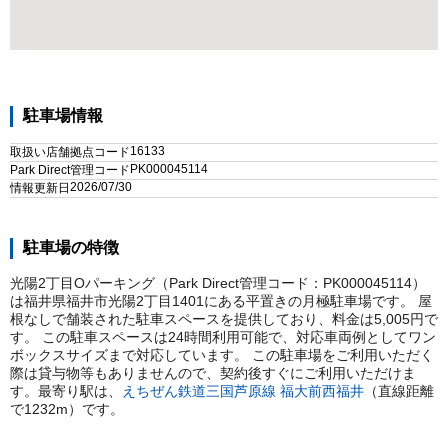
駐車場情報
16133
取扱い店舗拠点コード
PK000045114
Park Direct管理コード
2026/07/30
情報更新日
駐車場の特徴
光陽2丁目Oパーキング（Park Direct管理コード：PK000045114）
は福井県福井市光陽2丁目1401にある平置きの月極駐車場です。 屋
根なしで舗装された駐車スペースを提供しており、料金は5,005円で
す。 この駐車スペースは24時間利用可能で、対応車両例としてワン
ボックスサイズまで対応しています。 この駐車場をご利用いただく
際は貸与物等もありませんので、契約後すぐにご利用いただけま
す。
最寄り駅は、
えちぜん鉄道三国芦原線
福大前西福井
（直線距離
で
1232
m）
です。