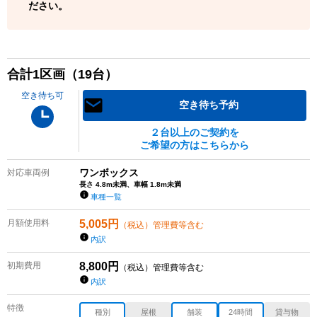
ださい。
合計
1
区画（
19
台）
空き待ち可
空き待ち予約
２台以上のご契約を
ご希望の方はこちらから
ワンボックス
対応車両例
長さ 4.8m未満、車幅 1.8m未満
車種一覧
月額使用料
5,005
円
（税込）管理費等含む
内訳
初期費用
8,800
円
（税込）管理費等含む
内訳
特徴
種別
屋根
舗装
24時間
貸与物