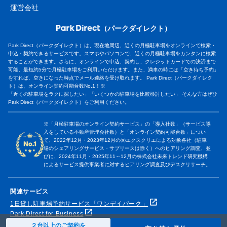
運営会社
（パークダイレクト）
Park Direct（パークダイレクト）は、現在地周辺、近くの月極駐車場をオンラインで検索・
申込・契約できるサービスです。スマホやパソコンで、近くの月極駐車場をカンタンに検索
することができます。さらに、オンラインで申込、契約し、クレジットカードでの決済まで
可能。最短約5分で月極駐車場をご利用いただけます。また、満車の時には「空き待ち予約」
をすれば、空きになった時点でメール連絡を受け取れます。 Park Direct（パークダイレク
ト）は、オンライン契約可能台数No.1！※
「近くの駐車場をラクに探したい」「いくつかの駐車場を比較検討したい」 そんな方はぜひ
Park Direct（パークダイレクト）をご利用ください。
※「月極駐車場のオンライン契約サービス」の「導入社数」（サービス導
入をしている不動産管理会社数）と「オンライン契約可能台数」につい
て、2022年12月・2023年12月の㈱エクスクリエによる対象各社（駐車
場のシェアリングサービス・サブリースは除く）へのヒアリング調査、並
びに、2024年11月・2025年11～12月の株式会社未来トレンド研究機構
によるサービス提供事業者に対するヒアリング調査及びデスクリサーチ。
関連サービス
1日貸し駐車場予約サービス「ワンデイパーク」
Park Direct for Business
２台以上のご契約を