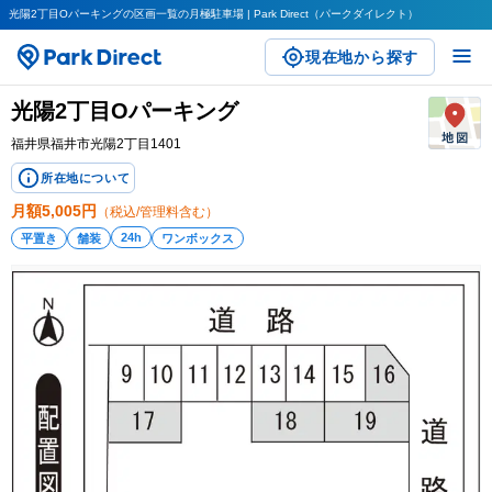
光陽2丁目Oパーキングの区画一覧の月極駐車場 | Park Direct（パークダイレクト）
現在地から探す
光陽2丁目Oパーキング
福井県福井市光陽2丁目1401
所在地について
月額
5,005
円
（税込/管理料含む）
24h
平置き
舗装
ワンボックス