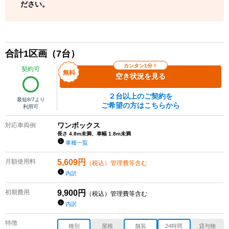
ださい。
合計
1
区画（
7
台）
カンタン1分！
契約可
空き状況を見る
２台以上のご契約を
最短
8/7
より
ご希望の方はこちらから
利用可
ワンボックス
対応車両例
長さ 4.8m未満、車幅 1.8m未満
車種一覧
月額使用料
5,609
円
（税込）管理費等含む
内訳
初期費用
9,900
円
（税込）管理費等含む
内訳
特徴
種別
屋根
舗装
24時間
貸与物