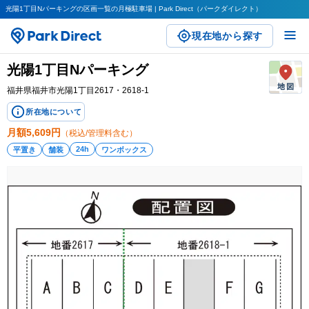
光陽1丁目Nパーキングの区画一覧の月極駐車場 | Park Direct（パークダイレクト）
現在地から探す
光陽1丁目Nパーキング
福井県福井市光陽1丁目2617・2618-1
所在地について
月額
5,609
円
（税込/管理料含む）
24h
平置き
舗装
ワンボックス