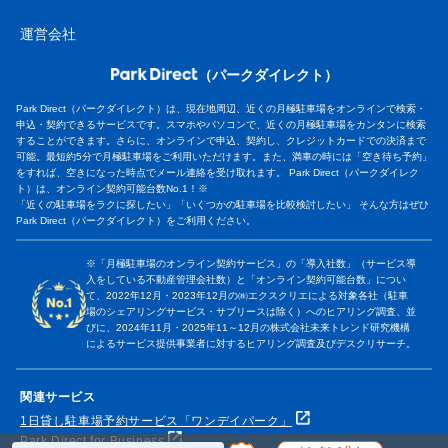
運営会社
（パークダイレクト）
Park Direct（パークダイレクト）は、現在地周辺、近くの月極駐車場をオンラインで検索・
申込・契約できるサービスです。スマホやパソコンで、近くの月極駐車場をカンタンに検索
することができます。さらに、オンラインで申込、契約し、クレジットカードでの決済まで
可能。最短約5分で月極駐車場をご利用いただけます。また、満車の時には「空き待ち予約」
をすれば、空きになった時点でメール連絡を受け取れます。 Park Direct（パークダイレク
ト）は、オンライン契約可能台数No.1！※
「近くの駐車場をラクに探したい」「いくつかの駐車場を比較検討したい」 そんな方はぜひ
Park Direct（パークダイレクト）をご利用ください。
※「月極駐車場のオンライン契約サービス」の「導入社数」（サービス導
入をしている不動産管理会社数）と「オンライン契約可能台数」につい
て、2022年12月・2023年12月の㈱エクスクリエによる対象各社（駐車
場のシェアリングサービス・サブリースは除く）へのヒアリング調査、並
びに、2024年11月・2025年11～12月の株式会社未来トレンド研究機構
によるサービス提供事業者に対するヒアリング調査及びデスクリサーチ。
関連サービス
1日貸し駐車場予約サービス「ワンデイパーク」
Park Direct for Business