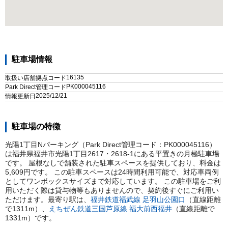
駐車場情報
16135
取扱い店舗拠点コード
PK000045116
Park Direct管理コード
2025/12/21
情報更新日
駐車場の特徴
光陽1丁目Nパーキング（Park Direct管理コード：PK000045116）
は福井県福井市光陽1丁目2617・2618-1にある平置きの月極駐車場
です。 屋根なしで舗装された駐車スペースを提供しており、料金は
5,609円です。 この駐車スペースは24時間利用可能で、対応車両例
としてワンボックスサイズまで対応しています。 この駐車場をご利
用いただく際は貸与物等もありませんので、契約後すぐにご利用い
ただけます。
最寄り駅は、
福井鉄道福武線
足羽山公園口
（直線距離
で
1311
m）
、
えちぜん鉄道三国芦原線
福大前西福井
（直線距離で
1331
m）
です。