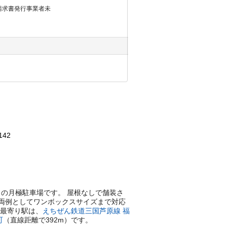
請求書発行事業者未
142
る平置きの月極駐車場です。 屋根なしで舗装さ
車両例としてワンボックスサイズまで対応
最寄り駅は、
えちぜん鉄道三国芦原線
福
町
（直線距離で
392
m）
です。