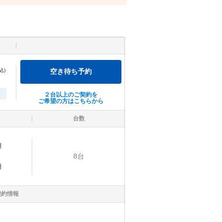
込)
空き待ち予約
２台以上のご契約を
ご希望の方はこちらから
台数
明
8
台
明
契約情報