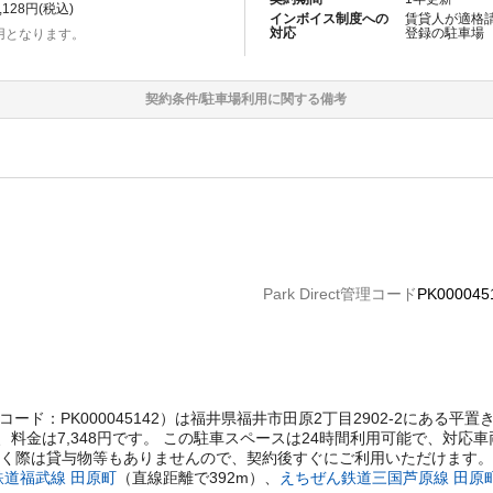
,128
円(税込)
インボイス制度への
賃貸人が適格
対応
登録の
駐車場
用となります。
契約条件/
駐車場
利用に関する備考
Park Direct管理コード
PK000045
t管理コード：PK000045142）は福井県福井市田原2丁目2902-2にあ
料金は7,348円です。 この駐車スペースは24時間利用可能で、対応
だく際は貸与物等もありませんので、契約後すぐにご利用いただけます。
鉄道福武線
田原町
（直線距離で
392
m）
、
えちぜん鉄道三国芦原線
田原