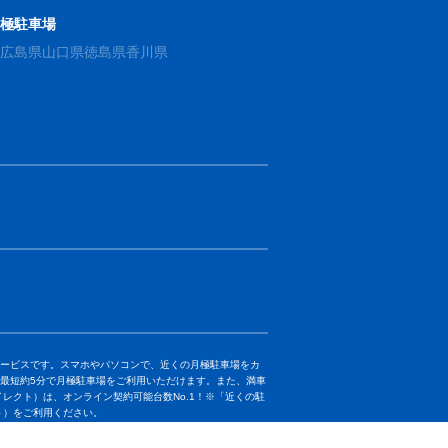
月極駐車場
県
広島県
山口県
徳島県
香川県
きるサービスです。スマホやパソコンで、近くの月極駐車場をカ
最短約5分で月極駐車場をご利用いただけます。また、満車
ダイレクト）は、オンライン契約可能台数No.1！※
「近くの駐
クト）をご利用ください。
社数）と「オンライン契約可能台数」について、2022年