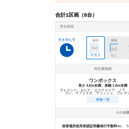
合計
1
区画（
8
台）
空き状況
空き待ち可
種別
屋根
平置き
なし
対応車両例
ワンボックス
長さ 4.8m未満、車幅 1.8m未満
ヴォクシー、セレナ、エスクァイア、ノア、
ゴン、ラフェスタ、ウィッシュ、プレマ
車種一覧
その他
保管場所使用承諾証明書発行手数料
5
※1