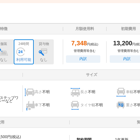
特徴
月額使用料
初期費用
7,348
13,200
舗装
24時間
貸与物
円
(税込)
円
(税
管理費用等含む
管理費用等含む
内訳
内訳
なし
利用可能
なし
サイズ
高さ
不明
長さ
不明
車幅
不
ステップワ
シーなど
車下
不明
タイヤ幅
不明
重さ
不
費用
,500
円(税込)
契約期間
1
年更新