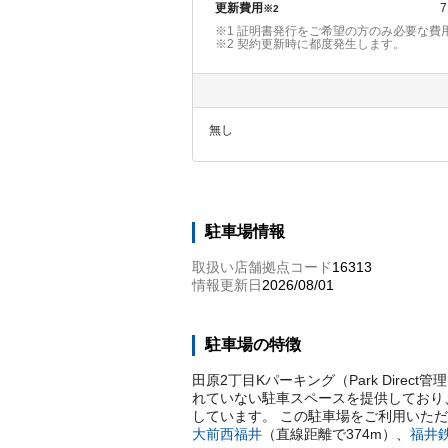
更新費用
7
※2
※1 証明書発行をご希望の方のみ必要な費
※2
契約更新時に都度発生します。
無し
駐車場情報
取扱い店舗拠点コード
16313
情報更新日
2026/08/01
駐車場の特徴
田原2丁目Kパーキング（Park Direc
れていない駐車スペースを提供しており、
しています。 この駐車場をご利用いた
大前西福井
（直線距離で
374
m）
、
福井