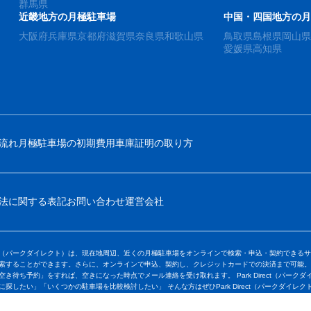
群馬県
近畿地方の月極駐車場
中国・四国地方の
大阪府
兵庫県
京都府
滋賀県
奈良県
和歌山県
鳥取県
島根県
岡山
愛媛県
高知県
流れ
月極駐車場の初期費用
車庫証明の取り方
法に関する表記
お問い合わせ
運営会社
Direct（パークダイレクト）は、現在地周辺、近くの月極駐車場をオンラインで検索・申込・契約で
索することができます。さらに、オンラインで申込、契約し、クレジットカードでの決済まで可能。
空き待ち予約」をすれば、空きになった時点でメール連絡を受け取れます。 Park Direct（パーク
に探したい」「いくつかの駐車場を比較検討したい」 そんな方はぜひPark Direct（パークダイレ
※「月極駐車場のオンライン契約サービス」の「導入社数」（サービス導入をしている不動産管理会