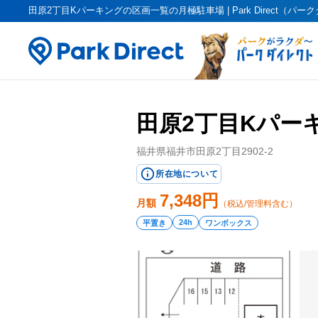
田原2丁目Kパーキングの区画一覧の月極駐車場 | Park Direct（パ
田原2丁目Kパー
福井県福井市田原2丁目2902-2
所在地について
7,348
円
月額
（税込/管理料含む）
24h
平置き
ワンボックス