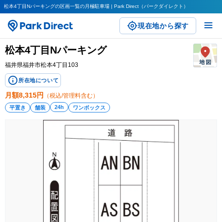
松本4丁目Nパーキングの区画一覧の月極駐車場 | Park Direct（パークダイレクト）
現在地から探す
松本4丁目Nパーキング
福井県福井市松本4丁目103
所在地について
月額
8,315
円
（税込/管理料含む）
24h
平置き
舗装
ワンボックス