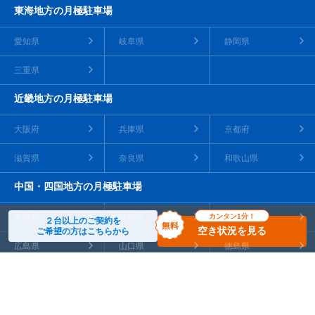
東海地方の月極駐車場
愛知県
岐阜県
静岡県
三重県
近畿地方の月極駐車場
大阪府
兵庫県
京都府
滋賀県
奈良県
和歌山県
中国・四国地方の月極駐車場
鳥取県
島根県
カンタン1分！
岡山県
２台以上のご契約を
空き状況を見る
ご希望の方はこちらから
広島県
山口県
徳島県
香川県
愛媛県
高知県
九州・沖縄地方の月極駐車場