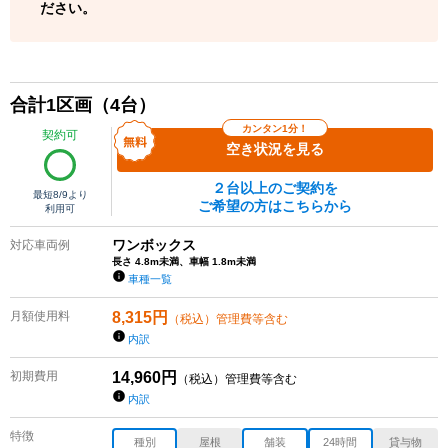
ださい。
合計
1
区画（
4
台）
カンタン1分！
契約可
空き状況を見る
２台以上のご契約を
最短
8/9
より
ご希望の方はこちらから
利用可
ワンボックス
対応車両例
長さ 4.8m未満、車幅 1.8m未満
車種一覧
月額使用料
8,315
円
（税込）管理費等含む
内訳
初期費用
14,960
円
（税込）管理費等含む
内訳
特徴
種別
屋根
舗装
24時間
貸与物