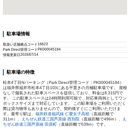
駐車場情報
16623
取扱い店舗拠点コード
PK000045184
Park Direct管理コード
2026/07/14
情報更新日
駐車場の特徴
松本4丁目Nパーキング（Park Direct管理コード：PK000045184）
は福井県福井市松本4丁目103にある平置きの月極駐車場です。 屋根
なしで舗装された駐車スペースを提供しており、料金は8,315円で
す。 この駐車スペースは24時間利用可能で、対応車両例としてワン
ボックスサイズまで対応しています。 この駐車場をご利用いただく
際は貸与物等もありませんので、契約後すぐにご利用いただけま
す。
最寄り駅は、
福井鉄道福武線
仁愛女子高校
（直線距離で
311
m）
、
えちぜん鉄道三国芦原線
西別院
（直線距離で
496
m）
、
え
ちぜん鉄道三国芦原線
田原町
（直線距離で
539
m）
です。