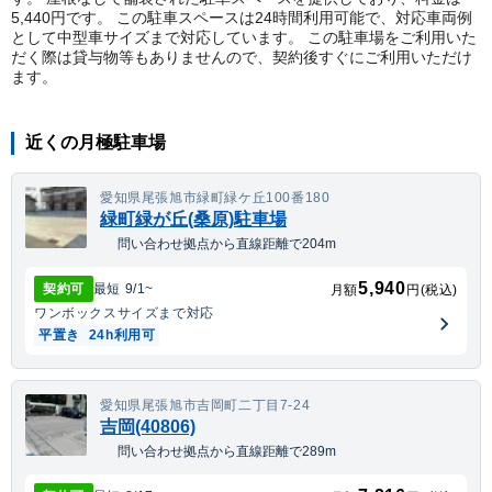
5,440円です。 この駐車スペースは24時間利用可能で、対応車両例
として中型車サイズまで対応しています。 この駐車場をご利用いた
だく際は貸与物等もありませんので、契約後すぐにご利用いただけ
ます。
近くの月極駐車場
愛知県尾張旭市緑町緑ケ丘100番180
緑町緑が丘(桑原)駐車場
問い合わせ拠点から直線距離で204m
5,940
契約可
最短
9/1
~
月額
円(税込)
ワンボックス
サイズまで対応
平置き
24h利用可
愛知県尾張旭市吉岡町二丁目7-24
吉岡(40806)
問い合わせ拠点から直線距離で289m