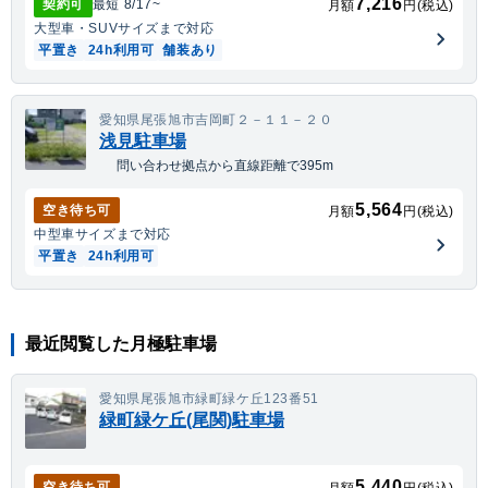
7,216
契約可
最短
8/17
~
月額
円(税込)
大型車・SUV
サイズまで対応
平置き
24h利用可
舗装あり
愛知県尾張旭市吉岡町２－１１－２０
浅見駐車場
問い合わせ拠点から直線距離で395m
5,564
空き待ち可
月額
円(税込)
中型車
サイズまで対応
平置き
24h利用可
最近閲覧した月極駐車場
愛知県尾張旭市緑町緑ケ丘123番51
緑町緑ケ丘(尾関)駐車場
5,440
空き待ち可
月額
円(税込)