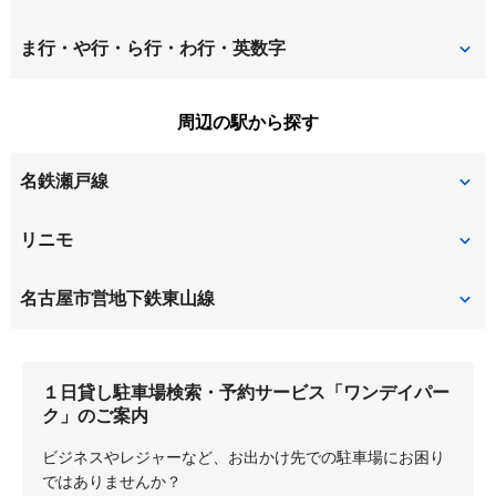
新居町木の本
新居町明才切
桜ケ丘町西
桜作
仲田
西浦
ま行・や行・ら行・わ行・英数字
荒田
石が根町
四軒家
渋川町
西大道町下大道
西山町
緑町緑ケ丘
南原山
周辺の駅から探す
井田町
井戸金町
下川原
下山
野田農
白山
南原山町赤土
南原山町石原
名鉄瀬戸線
今尻町
印場元町
庄中町
庄南町
白鳳町
原邸
南原山町南原山
南本地ケ原町
打越
延珠町
印場
尾張旭
リニモ
城前町
城山町城山
晴丘町東
東印場町
向町
森孝
霞ケ丘町中
上川原
旭前
城山町三ツ池
城山町向ケ丘
藤が丘
はなみずき通
名古屋市営地下鉄東山線
東大道町原田
東本地ケ原町
岩作石田
岩作落合
鴨田
北原山町大久保見
高柳町
宝が丘
平池
平子町長池上
藤が丘
岩作雁又
岩作高山
北原山町鳴湫
北原山町平池浦
１日貸し駐車場検索・予約サービス「ワンデイパー
段の上
塚田
平子町西
藤里町
岩作塚本
岩作寺山
ク」のご案内
北原山町六田池
北本地ケ原町
照が丘
東名西町
藤見が丘
藤森西町
ビジネスやレジャーなど、お出かけ先での駐車場にお困り
岩作泥亀首
岩作長池
ではありませんか？
北山町北新田
北山町北山
富が丘