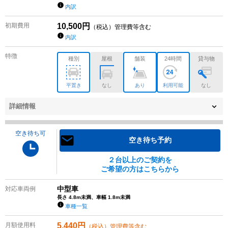
内訳
初期費用
10,500
円
（税込）管理費等含む
内訳
特徴
種別
屋根
舗装
24時間
貸与物
平置き
なし
あり
利用可能
なし
詳細情報
空き待ち可
空き待ち予約
２台以上のご契約を
ご希望の方はこちらから
中型車
対応車両例
長さ 4.8m未満、車幅 1.8m未満
車種一覧
月額使用料
5,440
円
（税込）管理費等含む