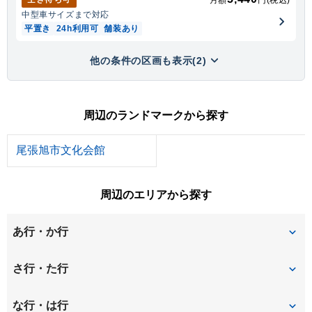
中型車
サイズまで対応
平置き
24h利用可
舗装あり
他の条件の区画も表示(2)
周辺のランドマークから探す
尾張旭市文化会館
周辺のエリアから探す
あ行・か行
朝日が丘
旭前町
さ行・た行
天子田
新居町上の田
作田
桜ケ丘町
な行・は行