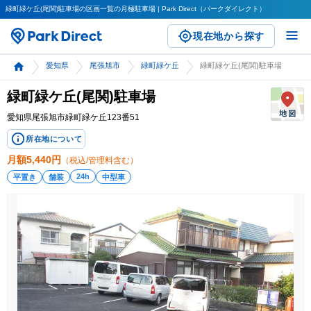
緑町緑ケ丘(尾関)駐車場の区画一覧の月極駐車場 | Park Direct（パークダイレクト）
現在地から探す
愛知県
尾張旭市
緑町緑ケ丘
緑町緑ケ丘(尾関)駐車場
緑町緑ケ丘(尾関)駐車場
愛知県尾張旭市緑町緑ケ丘123番51
所在地について
月額
5,440
円
（税込/管理料含む）
24h
平置き
舗装
中型車