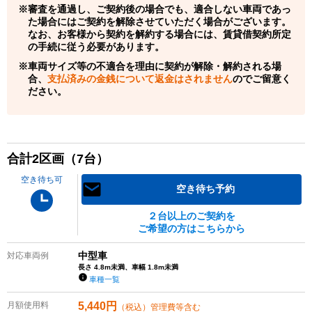
審査を通過し、ご契約後の場合でも、適合しない車両であっ
た場合にはご契約を解除させていただく場合がございます。
なお、お客様から契約を解約する場合には、賃貸借契約所定
の手続に従う必要があります。
車両サイズ等の不適合を理由に契約が解除・解約される場
合、
支払済みの金銭について返金はされません
のでご留意く
ださい。
合計
2
区画（
7
台）
空き待ち可
空き待ち予約
２台以上のご契約を
ご希望の方はこちらから
中型車
対応車両例
長さ 4.8m未満、車幅 1.8m未満
車種一覧
月額使用料
5,440
円
（税込）管理費等含む