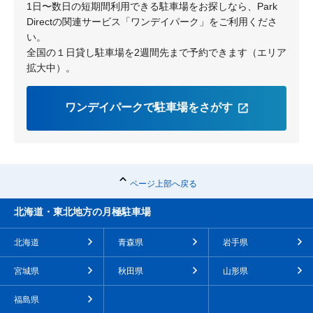
本郷
1日〜数日の短期間利用できる駐車場をお探しなら、Park
八剣
山桶
Directの関連サービス「ワンデイパーク」をご利用くださ
草掛
小池町
い。
吉岡町
櫨木
全国の１日貸し駐車場を2週間先まで予約できます（エリア
五合池
拡大中）。
ワンデイパークで駐車場をさがす
ページ上部へ戻る
北海道・東北地方の月極駐車場
北海道
青森県
岩手県
宮城県
秋田県
山形県
福島県