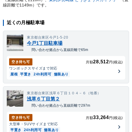
線距離で
1149
m）
です。
近くの月極駐車場
東京都台東区今戸1-5-20
今戸1丁目駐車場
問い合わせ拠点から直線距離で65m
28,512
空き待ち可
月額
円(税込)
ワンボックス
サイズまで対応
屋根
平置き
24h利用可
舗装あり
東京都台東区浅草６丁目１０４－６（地番）
浅草６丁目第２
問い合わせ拠点から直線距離で297m
33,264
空き待ち可
月額
円(税込)
大型車・SUV
サイズまで対応
平置き
24h利用可
舗装あり