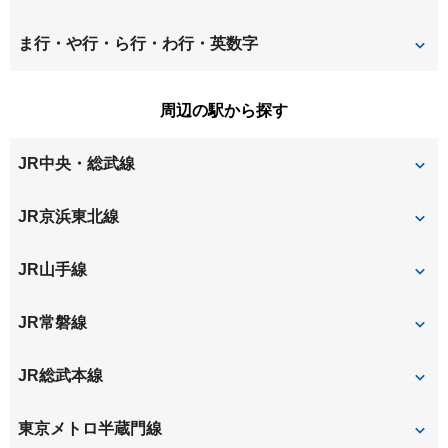
入谷
押上
千住仲町
太平
業平
日本堤
ま行・や行・ら行・わ行・英数字
雷門
亀沢
堤通
鳥越
根岸
花川戸
松が谷
三筋
周辺の駅から探す
北上野
京島
東上野
東駒形
緑
南千住
JR中央・総武線
清川
錦糸
東日暮里
東向島
三ノ輪
向島
蔵前
小島
両国
錦糸町
JR京浜東北線
文花
本所
元浅草
八広
寿
駒形
鶯谷
JR山手線
竜泉
鶯谷
JR常磐線
南千住
JR総武本線
錦糸町
東京メトロ半蔵門線