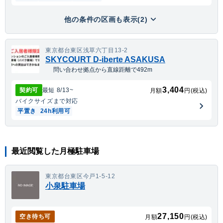
他の条件の区画も表示(2)
東京都台東区浅草六丁目13-2
SKYCOURT D-iberte ASAKUSA
問い合わせ拠点から直線距離で492m
3,404
契約可
最短
8/13
~
月額
円(税込)
バイク
サイズまで対応
平置き
24h利用可
最近閲覧した月極駐車場
東京都台東区今戸1-5-12
小泉駐車場
27,150
空き待ち可
月額
円(税込)