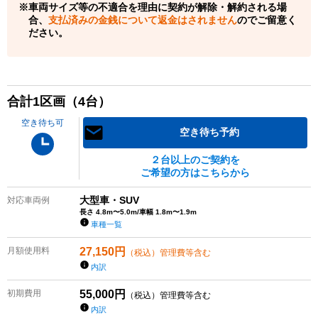
車両サイズ等の不適合を理由に契約が解除・解約される場
合、
支払済みの金銭について返金はされません
のでご留意く
ださい。
合計
1
区画（
4
台）
空き待ち可
空き待ち予約
２台以上のご契約を
ご希望の方はこちらから
大型車・SUV
対応車両例
長さ 4.8m〜5.0m/車幅 1.8m〜1.9m
車種一覧
月額使用料
27,150
円
（税込）管理費等含む
内訳
初期費用
55,000
円
（税込）管理費等含む
内訳