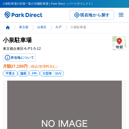
小泉駐車場の区画一覧の月極駐車場 | Park Direct（パークダイレクト）
現在地から探す
東京都
台東区
今戸
小泉駐車場
小泉駐車場
東京都台東区今戸1-5-12
所在地について
月額
27,150
円
（税込/管理料含む）
24h
平置き
舗装
大型車・SUV