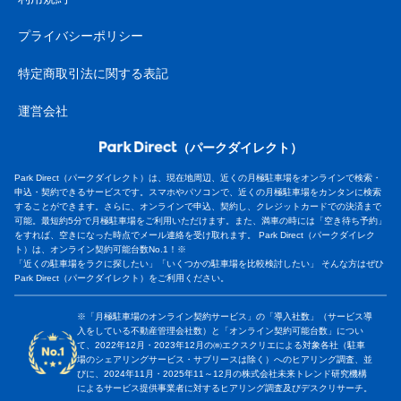
プライバシーポリシー
特定商取引法に関する表記
運営会社
（パークダイレクト）
Park Direct（パークダイレクト）は、現在地周辺、近くの月極駐車場をオンラインで検索・
申込・契約できるサービスです。スマホやパソコンで、近くの月極駐車場をカンタンに検索
することができます。さらに、オンラインで申込、契約し、クレジットカードでの決済まで
可能。最短約5分で月極駐車場をご利用いただけます。また、満車の時には「空き待ち予約」
をすれば、空きになった時点でメール連絡を受け取れます。 Park Direct（パークダイレク
ト）は、オンライン契約可能台数No.1！※
「近くの駐車場をラクに探したい」「いくつかの駐車場を比較検討したい」 そんな方はぜひ
Park Direct（パークダイレクト）をご利用ください。
※「月極駐車場のオンライン契約サービス」の「導入社数」（サービス導
入をしている不動産管理会社数）と「オンライン契約可能台数」につい
て、2022年12月・2023年12月の㈱エクスクリエによる対象各社（駐車
場のシェアリングサービス・サブリースは除く）へのヒアリング調査、並
びに、2024年11月・2025年11～12月の株式会社未来トレンド研究機構
によるサービス提供事業者に対するヒアリング調査及びデスクリサーチ。