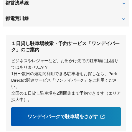
両国
新御徒町
都営浅草線
浅草
牛田
蔵前
押上（スカイツリー前）
本所吾妻橋
都電荒川線
鐘ヶ淵
浅草
蔵前
三ノ輪橋
荒川一中前
１日貸し駐車場検索・予約サービス「ワンデイパー
荒川二丁目
荒川区役所前
ク」のご案内
ビジネスやレジャーなど、お出かけ先での駐車場にお困り
ではありませんか？
1日〜数日の短期間利用できる駐車場をお探しなら、Park
Directの関連サービス「ワンデイパーク」をご利用くださ
い。
全国の１日貸し駐車場を2週間先まで予約できます（エリア
拡大中）。
ワンデイパークで駐車場をさがす