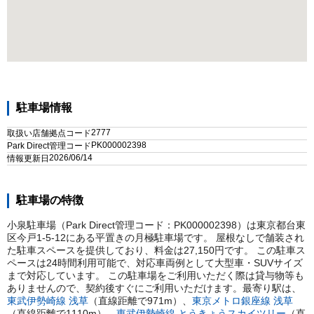
駐車場情報
2777
取扱い店舗拠点コード
PK000002398
Park Direct管理コード
2026/06/14
情報更新日
駐車場の特徴
小泉駐車場（Park Direct管理コード：PK000002398）は東京都台東
区今戸1-5-12にある平置きの月極駐車場です。 屋根なしで舗装され
た駐車スペースを提供しており、料金は27,150円です。 この駐車ス
ペースは24時間利用可能で、対応車両例として大型車・SUVサイズ
まで対応しています。 この駐車場をご利用いただく際は貸与物等も
ありませんので、契約後すぐにご利用いただけます。
最寄り駅は、
東武伊勢崎線
浅草
（直線距離で
971
m）
、
東京メトロ銀座線
浅草
（直線距離で
1110
m）
、
東武伊勢崎線
とうきょうスカイツリー
（直