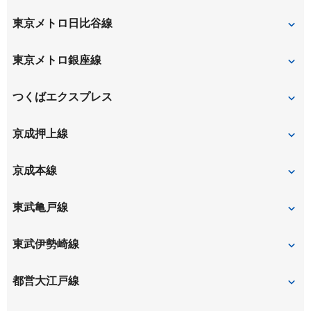
押上〈スカイツリー前〉
錦糸町
東京メトロ日比谷線
三ノ輪
入谷
東京メトロ銀座線
南千住
浅草
田原町
つくばエクスプレス
稲荷町
南千住
新御徒町
京成押上線
浅草
京成曳舟
八広
京成本線
押上（スカイツリー前）
京成関屋
千住大橋
東武亀戸線
小村井
曳舟
東武伊勢崎線
とうきょうスカイツリー
押上〈スカイツリー前〉
都営大江戸線
曳舟
東向島