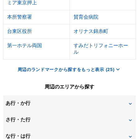
ミア東京押上
本所警察署
賛育会病院
台東区役所
オリナス錦糸町
第一ホテル両国
すみだトリフォニーホー
ル
周辺のランドマークから探すをもっと表示 (25)
周辺のエリアから探す
あ行・か行
浅草
浅草橋
さ行・た行
石原
今戸
墨田
千住東
な行・は行