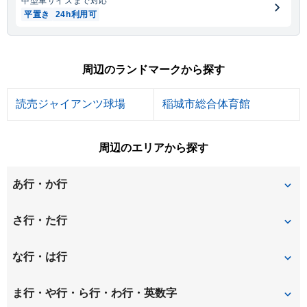
中型車
サイズまで対応
平置き
24h利用可
周辺のランドマークから探す
読売ジャイアンツ球場
稲城市総合体育館
周辺のエリアから探す
あ行・か行
王禅寺西
王禅寺東
さ行・た行
片平
金程
坂浜
白鳥
な行・は行
栗平
五力田
高石
多摩美
長峰
西生田
ま行・や行・ら行・わ行・英数字