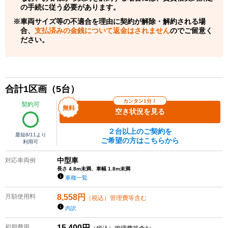
の手続に従う必要があります。
車両サイズ等の不適合を理由に契約が解除・解約される場
合、
支払済みの金銭について返金はされません
のでご留意く
ださい。
合計
1
区画（
5
台）
カンタン1分！
契約可
空き状況を見る
２台以上のご契約を
最短
8/11
より
ご希望の方はこちらから
利用可
中型車
対応車両例
長さ 4.8m未満、車幅 1.8m未満
車種一覧
月額使用料
8,558
円
（税込）管理費等含む
内訳
初期費用
15,400
円