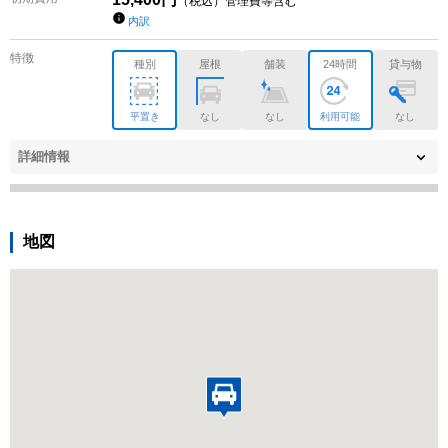
（税込）管理費等含む
内訳
特徴
種別
屋根
舗装
24時間
貸与物
平置き
なし
なし
利用可能
なし
詳細情報
地図