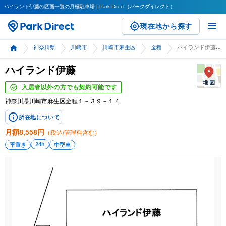
ハイランド伊藤の区画一覧の月極駐車場 | Park Direct（パークダイレクト）
現在地から探す
神奈川県
川崎市
川崎市麻生区
金程
ハイランド伊藤
ハイランド伊藤
入居者以外の方でも契約可能です
神奈川県川崎市麻生区金程１－３９－１４
所在地について
月額
8,558
円
（税込/管理料含む）
24h
平置き
中型車