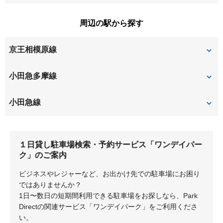
千代ケ丘
白山
東長沼
万福寺
向原
周辺の駅から探す
平尾
古沢
百村
矢野口
京王相模原線
細山
百合丘
京王よみうりランド
稲城
小田急多摩線
五月台
新百合ヶ丘
小田急線
栗平
新百合ヶ丘
柿生
１日貸し駐車場検索・予約サービス「ワンデイパー
百合ヶ丘
読売ランド前
ク」のご案内
ビジネスやレジャーなど、お出かけ先での駐車場にお困り
ではありませんか？
1日〜数日の短期間利用できる駐車場をお探しなら、Park
Directの関連サービス「ワンデイパーク」をご利用くださ
い。