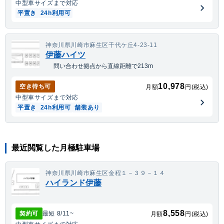
中型車
サイズまで対応
平置き
24h利用可
神奈川県川崎市麻生区千代ケ丘4-23-11
伊藤ハイツ
問い合わせ拠点から直線距離で213m
10,978
空き待ち可
月額
円(税込)
中型車
サイズまで対応
平置き
24h利用可
舗装あり
最近閲覧した月極駐車場
神奈川県川崎市麻生区金程１－３９－１４
ハイランド伊藤
8,558
契約可
最短
8/11
~
月額
円(税込)