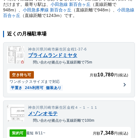
だけます。
最寄り駅は、
小田急線
新百合ヶ丘
（直線距離で
948
m）
、
小田急多摩線
新百合ヶ丘
（直線距離で
948
m）
、
小田急線
百合ヶ丘
（直線距離で
1243
m）
です。
近くの月極駐車場
神奈川県川崎市麻生区金程1-37-6
プライムランドミヤタ
問い合わせ拠点から直線距離で75m
10,780
空き待ち可
月額
円(税込)
ワンボックス
サイズまで対応
平置き
24h利用可
舗装あり
神奈川県川崎市麻生区金程４－１－１１
メゾンオモテ
問い合わせ拠点から直線距離で100m
7,348
契約可
最短
8/11
~
月額
円(税込)