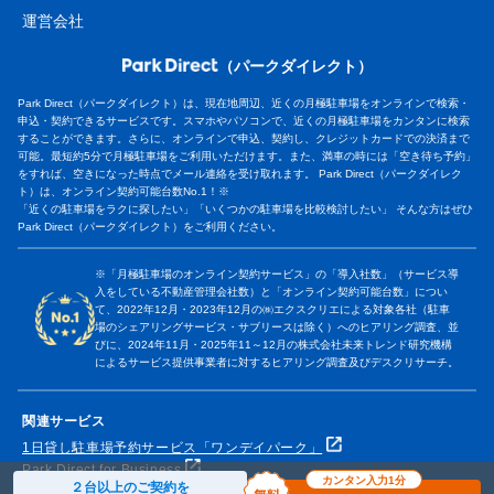
運営会社
（パークダイレクト）
Park Direct（パークダイレクト）は、現在地周辺、近くの月極駐車場をオンラインで検索・
申込・契約できるサービスです。スマホやパソコンで、近くの月極駐車場をカンタンに検索
することができます。さらに、オンラインで申込、契約し、クレジットカードでの決済まで
可能。最短約5分で月極駐車場をご利用いただけます。また、満車の時には「空き待ち予約」
をすれば、空きになった時点でメール連絡を受け取れます。 Park Direct（パークダイレク
ト）は、オンライン契約可能台数No.1！※
「近くの駐車場をラクに探したい」「いくつかの駐車場を比較検討したい」 そんな方はぜひ
Park Direct（パークダイレクト）をご利用ください。
※「月極駐車場のオンライン契約サービス」の「導入社数」（サービス導
入をしている不動産管理会社数）と「オンライン契約可能台数」につい
て、2022年12月・2023年12月の㈱エクスクリエによる対象各社（駐車
場のシェアリングサービス・サブリースは除く）へのヒアリング調査、並
びに、2024年11月・2025年11～12月の株式会社未来トレンド研究機構
によるサービス提供事業者に対するヒアリング調査及びデスクリサーチ。
関連サービス
1日貸し駐車場予約サービス「ワンデイパーク」
Park Direct for Business
カンタン入力1分
２台以上のご契約を