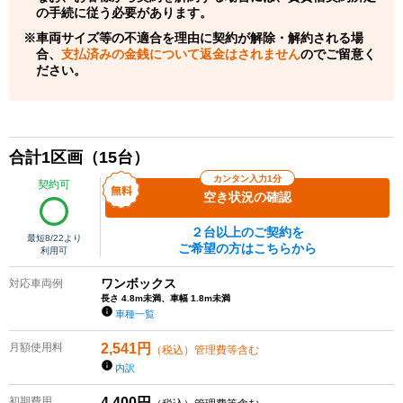
の手続に従う必要があります。
車両サイズ等の不適合を理由に契約が解除・解約される場
合、
支払済みの金銭について返金はされません
のでご留意く
ださい。
合計
1
区画（
15
台）
カンタン入力1分
契約可
空き状況の確認
２台以上のご契約を
最短
8/22
より
ご希望の方はこちらから
利用可
ワンボックス
対応車両例
長さ 4.8m未満、車幅 1.8m未満
車種一覧
月額使用料
2,541
円
（税込）管理費等含む
内訳
初期費用
4,400
円