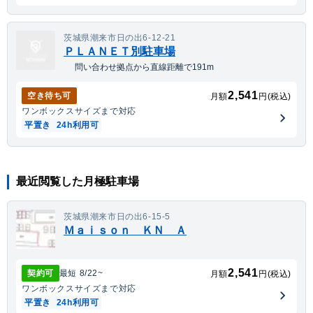
茨城県潮来市日の出6-12-21
ＰＬＡＮＥＴ別駐車場
問い合わせ拠点から直線距離で191m
2,541
空き待ち可
月額
円(税込)
ワンボックス
サイズまで対応
平置き
24h利用可
最近閲覧した月極駐車場
茨城県潮来市日の出6-15-5
Ｍａｉｓｏｎ ＫＮ Ａ
2,541
契約可
最短
8/22
~
月額
円(税込)
ワンボックス
サイズまで対応
平置き
24h利用可