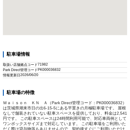
駐車場情報
71982
取扱い店舗拠点コード
PK000036832
Park Direct管理コード
2026/06/20
情報更新日
駐車場の特徴
Ｍａｉｓｏｎ ＫＮ Ａ（Park Direct管理コード：PK000036832）
は茨城県潮来市日の出6-15-5にある平置きの月極駐車場です。 屋根
なしで舗装されていない駐車スペースを提供しており、料金は2,541
円です。 この駐車スペースは24時間利用可能で、対応車両例として
ワンボックスサイズまで対応しています。 この駐車場をご利用いた
だく際は貸与物等もありませんので、契約後すぐにご利用いただけ