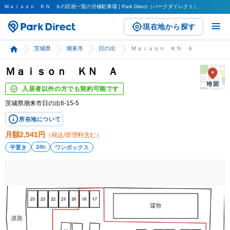
Ｍａｉｓｏｎ ＫＮ Ａの区画一覧の月極駐車場 | Park Direct（パークダイレクト）
現在地から探す
茨城県
潮来市
日の出
Ｍａｉｓｏｎ ＫＮ Ａ
Ｍａｉｓｏｎ ＫＮ Ａ
入居者以外の方でも契約可能です
茨城県潮来市日の出6-15-5
所在地について
月額
2,541
円
（税込/管理料含む）
24h
平置き
ワンボックス