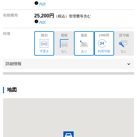
内訳
初期費用
25,200
円
（税込）管理費等含む
内訳
特徴
種別
屋根
舗装
24時間
貸与物
平置き
なし
あり
利用可能
なし
詳細情報
地図