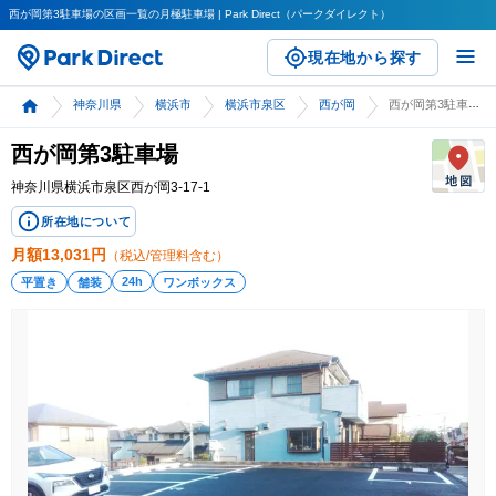
西が岡第3駐車場の区画一覧の月極駐車場 | Park Direct（パークダイレクト）
現在地から探す
神奈川県
横浜市
横浜市泉区
西が岡
西が岡第3駐車場
西が岡第3駐車場
神奈川県横浜市泉区西が岡3-17-1
所在地について
月額
13,031
円
（税込/管理料含む）
24h
平置き
舗装
ワンボックス