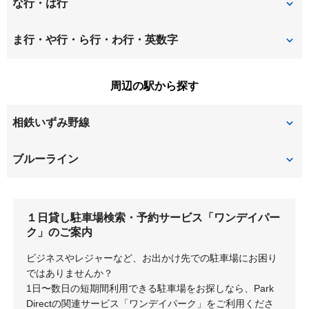
新橋町
鳥が丘
な行・は行
桂坂
上矢部町
中田北
中田町
ま行・や行・ら行・わ行・英数字
汲沢
中田西
中田東
矢部町
弥生台
周辺の駅から探す
中田南
名瀬町
領家
緑園
相鉄いずみ野線
西が岡
弥生台
緑園都市
ブルーライン
いずみ野
中田
立場
１日貸し駐車場検索・予約サービス「ワンデイパー
踊場
ク」のご案内
ビジネスやレジャーなど、お出かけ先での駐車場にお困り
ではありませんか？
1日〜数日の短期間利用できる駐車場をお探しなら、Park
Directの関連サービス「ワンデイパーク」をご利用くださ