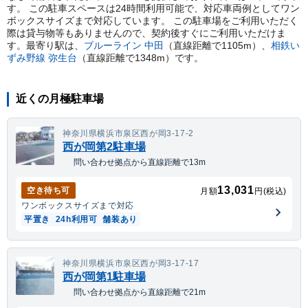
す。 この駐車スペースは24時間利用可能で、対応車両例としてワン
ボックスサイズまで対応しています。 この駐車場をご利用いただく
際は貸与物等もありませんので、契約後すぐにご利用いただけま
す。
最寄り駅は、
ブルーライン
中田
（直線距離で
1105
m）
、
相鉄い
ずみ野線
弥生台
（直線距離で
1348
m）
です。
近くの月極駐車場
神奈川県横浜市泉区西が岡3-17-2
西が岡第2駐車場
問い合わせ拠点から直線距離で13m
13,031
空き待ち可
月額
円(税込)
ワンボックス
サイズまで対応
平置き
24h利用可
舗装あり
神奈川県横浜市泉区西が岡3-17-17
西が岡第1駐車場
問い合わせ拠点から直線距離で21m