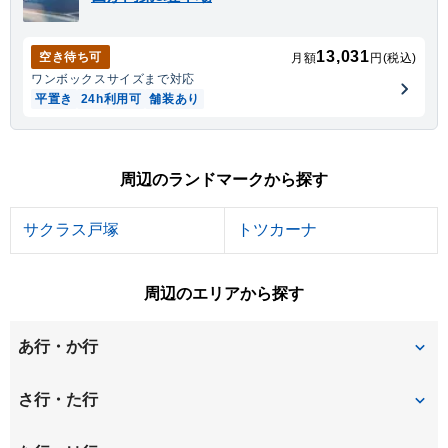
13,031
空き待ち可
月額
円(税込)
ワンボックス
サイズまで対応
平置き
24h利用可
舗装あり
周辺のランドマークから探す
サクラス戸塚
トツカーナ
周辺のエリアから探す
あ行・か行
和泉が丘
和泉中央北
さ行・た行
和泉中央南
岡津町