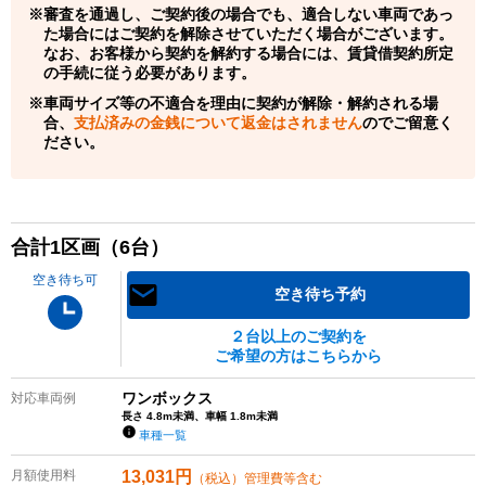
審査を通過し、ご契約後の場合でも、適合しない車両であっ
た場合にはご契約を解除させていただく場合がございます。
なお、お客様から契約を解約する場合には、賃貸借契約所定
の手続に従う必要があります。
車両サイズ等の不適合を理由に契約が解除・解約される場
合、
支払済みの金銭について返金はされません
のでご留意く
ださい。
合計
1
区画（
6
台）
空き待ち可
空き待ち予約
２台以上のご契約を
ご希望の方はこちらから
ワンボックス
対応車両例
長さ 4.8m未満、車幅 1.8m未満
車種一覧
月額使用料
13,031
円
（税込）管理費等含む