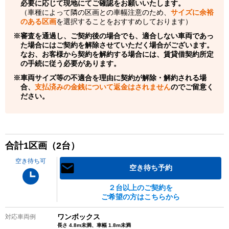
必要に応じて現地にてご確認をお願いいたします。
（車種によって隣の区画との車幅注意のため、
サイズに余裕
のある区画
を選択することをおすすめしております）
審査を通過し、ご契約後の場合でも、適合しない車両であっ
た場合にはご契約を解除させていただく場合がございます。
なお、お客様から契約を解約する場合には、賃貸借契約所定
の手続に従う必要があります。
車両サイズ等の不適合を理由に契約が解除・解約される場
合、
支払済みの金銭について返金はされません
のでご留意く
ださい。
合計
1
区画（
2
台）
空き待ち可
空き待ち予約
２台以上のご契約を
ご希望の方はこちらから
ワンボックス
対応車両例
長さ 4.8m未満、車幅 1.8m未満