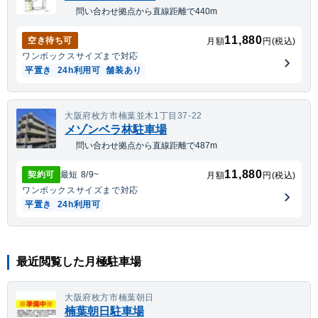
問い合わせ拠点から直線距離で440m
11,880
空き待ち可
月額
円(税込)
ワンボックス
サイズまで対応
平置き
24h利用可
舗装あり
大阪府枚方市楠葉並木1丁目37-22
メゾンベラ林駐車場
問い合わせ拠点から直線距離で487m
11,880
契約可
最短
8/9
~
月額
円(税込)
ワンボックス
サイズまで対応
平置き
24h利用可
最近閲覧した月極駐車場
大阪府枚方市楠葉朝日
楠葉朝日駐車場