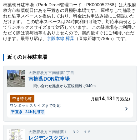
楠葉朝日駐車場（Park Direct管理コード：PK000052768）は大阪府
枚方市楠葉朝日にある平置きの月極駐車場です。 屋根なしで舗装さ
れた駐車スペースを提供しており、料金はお申込み後にご確認いた
だけます。 この駐車スペースは24時間利用可能で、対応車両例とし
てワンボックスサイズまで対応しています。 この駐車場をご利用い
ただく際は貸与物等もありませんので、契約後すぐにご利用いただ
けます。
最寄り駅は、
京阪本線
樟葉
（直線距離で
799
m）
です。
近くの月極駐車場
大阪府枚方市南楠葉1丁目
南楠葉DON駐車場
問い合わせ拠点から直線距離で340m
14,131
空き待ち可
月額
円(税込)
ワンボックス
サイズまで対応
平置き
24h利用可
大阪府枚方市南楠葉１－３２－１５
レジデンスクズハ