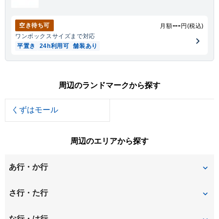
---
空き待ち可
月額
円(税込)
ワンボックス
サイズまで対応
平置き
24h利用可
舗装あり
周辺のランドマークから探す
くずはモール
周辺のエリアから探す
あ行・か行
江川
男山泉
さ行・た行
男山長沢
男山松里
招提中町
招提平野町
な行・は行