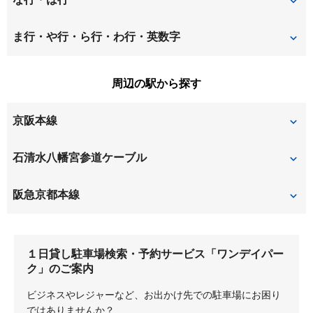
男山美桜
上島町
招提元町
高浜
西牧野
橋本堂ケ原
ま行・や行・ら行・わ行・英数字
上牧町
北楠葉町
道鵜町
橋本西刈又
橋本平野山
牧野北町
牧野阪
周辺の駅から探す
楠葉朝日
楠葉中之芝
東船橋
東山
牧野下島町
牧野本町
京阪本線
楠葉中町
楠葉野田
船橋本町
南楠葉
南船橋
楠葉美咲
橋本
樟葉
石清水八幡宮参道ケーブル
養父丘
八幡今田
牧野
ケーブル八幡宮山上
阪急京都本線
八幡大谷
八幡岸本
上牧
水無瀬
八幡五反田
八幡軸
１日貸し駐車場検索・予約サービス「ワンデイパー
八幡清水井
八幡隅田口
ク」のご案内
ビジネスやレジャーなど、お出かけ先での駐車場にお困り
八幡馬場
八幡広門
ではありませんか？