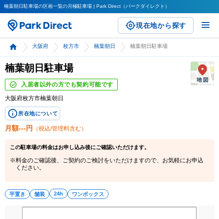
楠葉朝日駐車場の区画一覧の月極駐車場 | Park Direct（パークダイレクト）
現在地から探す
大阪府
枚方市
楠葉朝日
楠葉朝日駐車場
楠葉朝日駐車場
入居者以外の方でも契約可能です
大阪府枚方市楠葉朝日
所在地について
月額
---
円
（税込/管理料含む）
この
駐車場
の料金はお申し込み後にご確認いただけます。
料金のご確認後、ご契約のご検討をいただけますので、お気軽にお申込
ください。
24h
平置き
舗装
ワンボックス