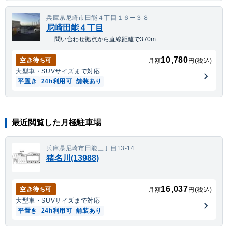
兵庫県尼崎市田能４丁目１６ー３８
尼崎田能４丁目
問い合わせ拠点から直線距離で370m
10,780
空き待ち可
月額
円(税込)
大型車・SUV
サイズまで対応
平置き
24h利用可
舗装あり
最近閲覧した月極駐車場
兵庫県尼崎市田能三丁目13-14
猪名川(13988)
16,037
空き待ち可
月額
円(税込)
大型車・SUV
サイズまで対応
平置き
24h利用可
舗装あり