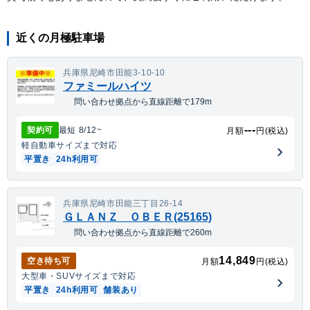
近くの月極駐車場
兵庫県尼崎市田能3-10-10
ファミールハイツ
問い合わせ拠点から直線距離で179m
---
契約可
最短
8/12
~
月額
円(税込)
軽自動車
サイズまで対応
平置き
24h利用可
兵庫県尼崎市田能三丁目26-14
ＧＬＡＮＺ ＯＢＥＲ(25165)
問い合わせ拠点から直線距離で260m
14,849
空き待ち可
月額
円(税込)
大型車・SUV
サイズまで対応
平置き
24h利用可
舗装あり