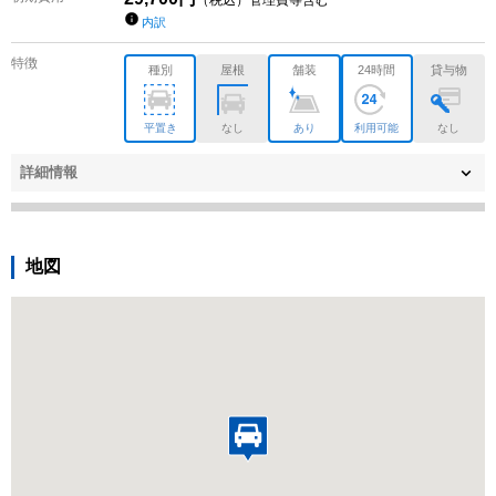
（税込）管理費等含む
内訳
特徴
種別
屋根
舗装
24時間
貸与物
平置き
なし
あり
利用可能
なし
詳細情報
地図