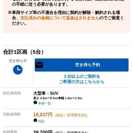
の手続に従う必要があります。
車両サイズ等の不適合を理由に契約が解除・解約される場
合、
支払済みの金銭について返金はされません
のでご留意く
ださい。
合計
1
区画（
5
台）
空き待ち可
空き待ち予約
２台以上のご契約を
ご希望の方はこちらから
大型車・SUV
対応車両例
長さ 4.8m〜5.0m/車幅 1.8m〜1.9m
車種一覧
月額使用料
16,037
円
（税込）管理費等含む
内訳
初期費用
29,700
円