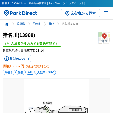
猪名川(13988)の区画一覧の月極駐車場 | Park Direct（パークダイレクト）
現在地から探す
兵庫県
尼崎市
田能
猪名川(13988)
猪名川(13988)
入居者以外の方でも契約可能です
兵庫県尼崎市田能三丁目13-14
所在地について
月額
16,037
円
（税込/管理料含む）
24h
平置き
舗装
大型車・SUV