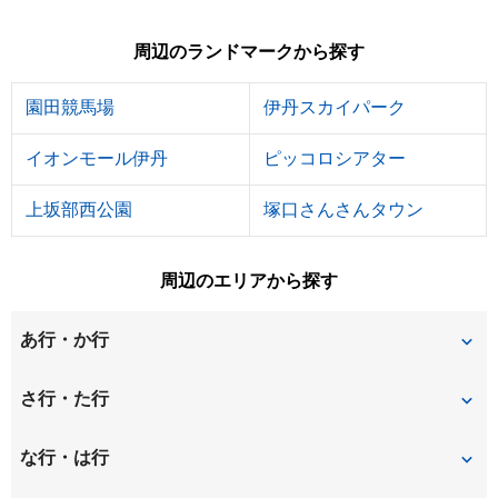
周辺のランドマークから探す
園田競馬場
伊丹スカイパーク
イオンモール伊丹
ピッコロシアター
上坂部西公園
塚口さんさんタウン
周辺のエリアから探す
あ行・か行
伊丹
猪名寺
さ行・た行
稲野町
梅ノ木
椎堂
善法寺町
な行・は行
勝部
上坂部