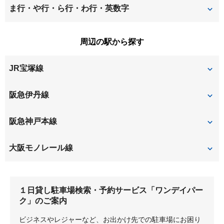
立花町
田能
若王寺
西台
ま行・や行・ら行・わ行・英数字
瓦宮
北河原
中央
塚口本町
走井
原田中
御園
南清水
周辺の駅から探す
北本町
久々知
利倉
原田南
原田元町
南本町
箕輪
JR宝塚線
口田中
桑津
東園田町
平松
森本
山ノ上町
上津島
御願塚
伊丹
塚口
阪急伊丹線
藤ノ木
宝山町
猪名寺
伊丹
塚口
阪急神戸本線
新伊丹
稲野
園田
塚口
大阪モノレール線
大阪空港
１日貸し駐車場検索・予約サービス「ワンデイパー
ク」のご案内
ビジネスやレジャーなど、お出かけ先での駐車場にお困り