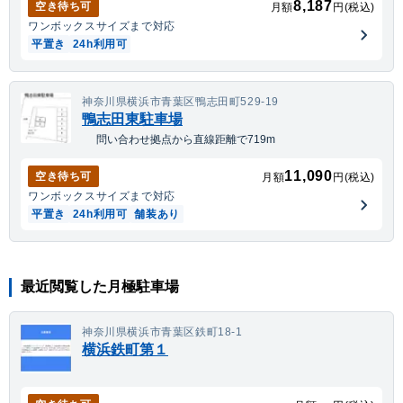
8,187
空き待ち可
月額
円(税込)
ワンボックス
サイズまで対応
平置き
24h利用可
神奈川県横浜市青葉区鴨志田町529-19
鴨志田東駐車場
問い合わせ拠点から直線距離で719m
11,090
空き待ち可
月額
円(税込)
ワンボックス
サイズまで対応
平置き
24h利用可
舗装あり
最近閲覧した月極駐車場
神奈川県横浜市青葉区鉄町18-1
横浜鉄町第１