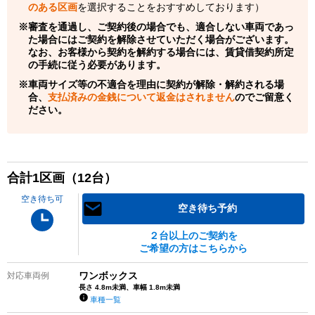
のある区画
を選択することをおすすめしております）
審査を通過し、ご契約後の場合でも、適合しない車両であっ
た場合にはご契約を解除させていただく場合がございます。
なお、お客様から契約を解約する場合には、賃貸借契約所定
の手続に従う必要があります。
車両サイズ等の不適合を理由に契約が解除・解約される場
合、
支払済みの金銭について返金はされません
のでご留意く
ださい。
合計
1
区画（
12
台）
空き待ち可
空き待ち予約
２台以上のご契約を
ご希望の方はこちらから
ワンボックス
対応車両例
長さ 4.8m未満、車幅 1.8m未満
車種一覧