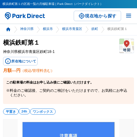
横浜鉄町第１の区画一覧の月極駐車場 | Park Direct（パークダイレクト）
現在地から探す
神奈川県
横浜市
横浜市青葉区
鉄町
横浜鉄町第１
横浜鉄町第１
神奈川県横浜市青葉区鉄町18-1
所在地について
月額
---
円
（税込/管理料含む）
この
駐車場
の料金はお申し込み後にご確認いただけます。
料金のご確認後、ご契約のご検討をいただけますので、お気軽にお申込
ください。
24h
平置き
ワンボックス