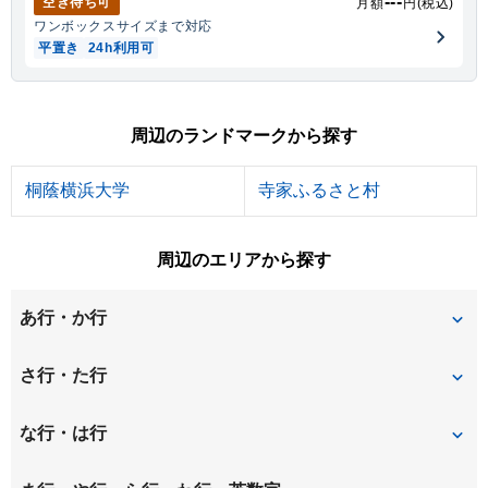
---
空き待ち可
月額
円(税込)
ワンボックス
サイズまで対応
平置き
24h利用可
周辺のランドマークから探す
桐蔭横浜大学
寺家ふるさと村
周辺のエリアから探す
あ行・か行
青葉台
荏子田
さ行・た行
榎が丘
王禅寺
桜台
下麻生
な行・は行
大場町
桂台
すすき野
すみよし台
虹ケ丘
白山