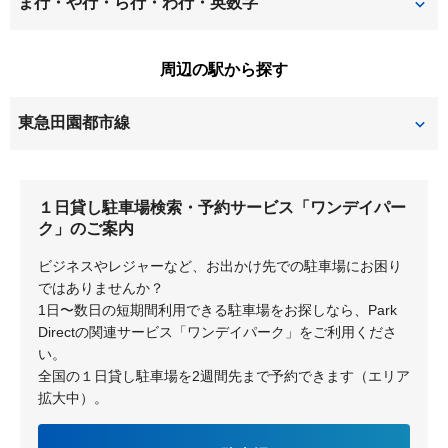
ま行・や行・ら行・わ行・英数字
上麻生
鴨志田町
つつじが丘
早野
藤が丘
松風台
みすずが丘
周辺の駅から探す
鉄町
黒須田
みたけ台
三輪町
東急田園都市線
三輪緑山
もえぎ野
藤が丘
青葉台
もみの木台
若草台
１日貸し駐車場検索・予約サービス「ワンデイパー
ク」のご案内
ビジネスやレジャーなど、お出かけ先での駐車場にお困り
ではありませんか？
1日〜数日の短期間利用できる駐車場をお探しなら、Park
Directの関連サービス「ワンデイパーク」をご利用くださ
い。
全国の１日貸し駐車場を2週間先まで予約できます（エリア
拡大中）。