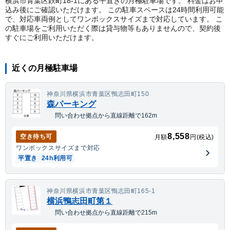
横浜市青葉区鉄町18-1にある平置きの月極駐車場です。 料金はお申
込み後にご確認いただけます。 この駐車スペースは24時間利用可能
で、対応車両例としてワンボックスサイズまで対応しています。 こ
の駐車場をご利用いただく際は貸与物等もありませんので、契約後
すぐにご利用いただけます。
近くの月極駐車場
神奈川県横浜市青葉区鴨志田町150
森パーキング
問い合わせ拠点から直線距離で162m
8,558
空き待ち可
月額
円(税込)
ワンボックス
サイズまで対応
平置き
24h利用可
神奈川県横浜市青葉区鴨志田町165-1
横浜鴨志田町第１
問い合わせ拠点から直線距離で215m