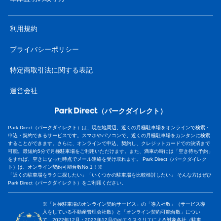
利用規約
プライバシーポリシー
特定商取引法に関する表記
運営会社
（パークダイレクト）
Park Direct（パークダイレクト）は、現在地周辺、近くの月極駐車場をオンラインで検索・
申込・契約できるサービスです。スマホやパソコンで、近くの月極駐車場をカンタンに検索
することができます。さらに、オンラインで申込、契約し、クレジットカードでの決済まで
可能。最短約5分で月極駐車場をご利用いただけます。また、満車の時には「空き待ち予約」
をすれば、空きになった時点でメール連絡を受け取れます。 Park Direct（パークダイレク
ト）は、オンライン契約可能台数No.1！※
「近くの駐車場をラクに探したい」「いくつかの駐車場を比較検討したい」 そんな方はぜひ
Park Direct（パークダイレクト）をご利用ください。
※「月極駐車場のオンライン契約サービス」の「導入社数」（サービス導
入をしている不動産管理会社数）と「オンライン契約可能台数」につい
て、2022年12月・2023年12月の㈱エクスクリエによる対象各社（駐車