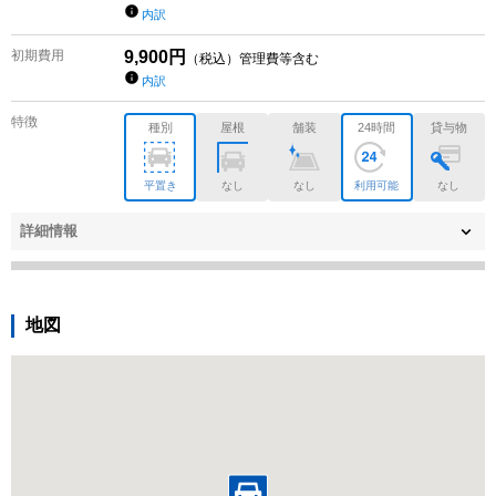
内訳
初期費用
9,900
円
（税込）管理費等含む
内訳
特徴
種別
屋根
舗装
24時間
貸与物
平置き
なし
なし
利用可能
なし
詳細情報
地図