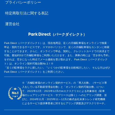
プライバシーポリシー
特定商取引法に関する表記
運営会社
（パークダイレクト）
Park Direct（パークダイレクト）は、現在地周辺、近くの月極駐車場をオンラインで検索・
申込・契約できるサービスです。スマホやパソコンで、近くの月極駐車場をカンタンに検索
することができます。さらに、オンラインで申込、契約し、クレジットカードでの決済まで
可能。最短約5分で月極駐車場をご利用いただけます。また、満車の時には「空き待ち予約」
をすれば、空きになった時点でメール連絡を受け取れます。 Park Direct（パークダイレク
ト）は、オンライン契約可能台数No.1！※
「近くの駐車場をラクに探したい」「いくつかの駐車場を比較検討したい」 そんな方はぜひ
Park Direct（パークダイレクト）をご利用ください。
※「月極駐車場のオンライン契約サービス」の「導入社数」（サービス導
入をしている不動産管理会社数）と「オンライン契約可能台数」につい
て、2022年12月・2023年12月の㈱エクスクリエによる対象各社（駐車
場のシェアリングサービス・サブリースは除く）へのヒアリング調査、並
びに、2024年11月・2025年11～12月の株式会社未来トレンド研究機構
によるサービス提供事業者に対するヒアリング調査及びデスクリサーチ。