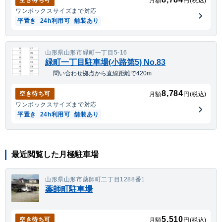
月額
円(税込)
ワンボックス
サイズまで対応
平置き
24h利用可
舗装あり
山形県山形市緑町一丁目5-16
緑町一丁目駐車場(小路第5) No.83
問い合わせ拠点から直線距離で420m
8,784
空き待ち可
月額
円(税込)
ワンボックス
サイズまで対応
平置き
24h利用可
舗装あり
最近閲覧した月極駐車場
山形県山形市薬師町二丁目1288番1
薬師町駐車場
5,510
空き待ち可
月額
円(税込)