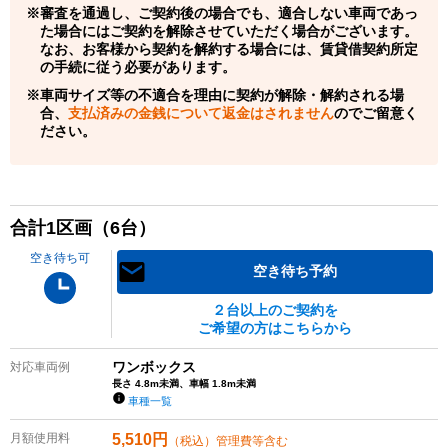
審査を通過し、ご契約後の場合でも、適合しない車両であっ
た場合にはご契約を解除させていただく場合がございます。
なお、お客様から契約を解約する場合には、賃貸借契約所定
の手続に従う必要があります。
車両サイズ等の不適合を理由に契約が解除・解約される場
合、
支払済みの金銭について返金はされません
のでご留意く
ださい。
合計
1
区画（
6
台）
空き待ち可
空き待ち予約
２台以上のご契約を
ご希望の方はこちらから
ワンボックス
対応車両例
長さ 4.8m未満、車幅 1.8m未満
車種一覧
月額使用料
5,510
円
（税込）管理費等含む