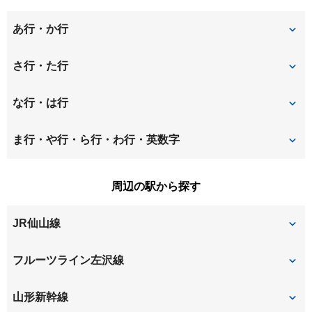
あ行・か行
相生町
あこや町
さ行・た行
あさひ町
あずま町
幸町
桜町
な行・は行
五十鈴
泉町
下条町
城南町
七日町
錦町
ま行・や行・ら行・わ行・英数字
円応寺町
大手町
城北町
城西町
旅篭町
花楯
松山
三日町
周辺の駅から探す
香澄町
北町
鈴川町
諏訪町
東原町
桧町
緑町
宮町
JR仙山線
北山形
木の実町
双月町
千歳
双葉町
本町
六日町
薬師町
小白川町
寿町
北山形
山形
フルーツライン左沢線
十日町
銅町
八日町
小荷駄町
北山形
山形
山形新幹線