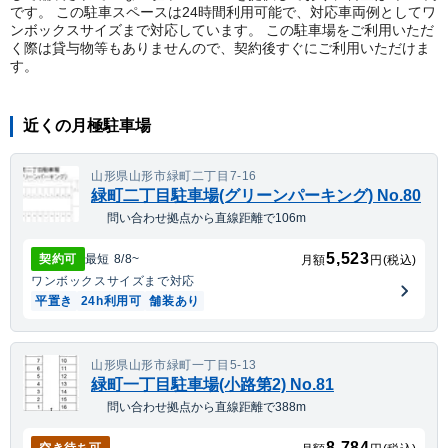
です。 この駐車スペースは24時間利用可能で、対応車両例としてワ
ンボックスサイズまで対応しています。 この駐車場をご利用いただ
く際は貸与物等もありませんので、契約後すぐにご利用いただけま
す。
近くの月極駐車場
山形県山形市緑町二丁目7-16
緑町二丁目駐車場(グリーンパーキング) No.80
問い合わせ拠点から直線距離で106m
5,523
契約可
最短
8/8
~
月額
円(税込)
ワンボックス
サイズまで対応
平置き
24h利用可
舗装あり
山形県山形市緑町一丁目5-13
緑町一丁目駐車場(小路第2) No.81
問い合わせ拠点から直線距離で388m
8,784
空き待ち可