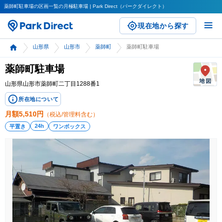
薬師町駐車場の区画一覧の月極駐車場 | Park Direct（パークダイレクト）
現在地から探す
山形県
山形市
薬師町
薬師町駐車場
薬師町駐車場
山形県山形市薬師町二丁目1288番1
所在地について
月額
5,510
円
（税込/管理料含む）
24h
平置き
ワンボックス