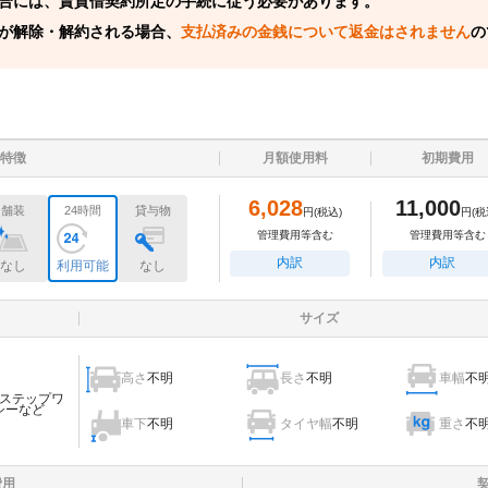
合には、賃貸借契約所定の手続に従う必要があります。
が解除・解約される場合、
支払済みの金銭について返金はされません
の
特徴
月額使用料
初期費用
6,028
11,000
舗装
24時間
貸与物
円
(税込)
円
(税
管理費用等含む
管理費用等含む
内訳
内訳
なし
利用可能
なし
サイズ
高さ
不明
長さ
不明
車幅
不
ステップワ
シーなど
車下
不明
タイヤ幅
不明
重さ
不
費用