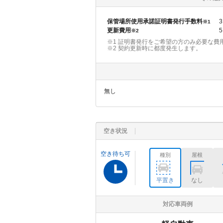
保管場所使用承諾証明書発行手数料
3
※1
更新費用
5
※2
※1 証明書発行をご希望の方のみ必要な費
※2
契約更新時に都度発生します。
無し
空き状況
空き待ち可
種別
屋根
平置き
なし
対応車両例