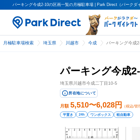
パーキング今成2-10の区画一覧の月極駐車場 | Park Direct（パーク
月極駐車場検索
埼玉県
川越市
今成
パーキング今成2-
パーキング今成2-
埼玉県川越市今成二丁目10-5
所在地について
5,510〜6,028
円
月額
（税込/管
24h
平置き
ワンボックス
軽自動車