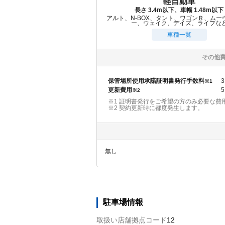
軽自動車
長さ 3.4m以下、車幅 1.48m以下
アルト、N-BOX、タント、ワゴンＲ、ムー
ー、ウェイク、デイズ、ライフな
車種一覧
その他
保管場所使用承諾証明書発行手数料
3
※1
更新費用
5
※2
※1 証明書発行をご希望の方のみ必要な費
※2
契約更新時に都度発生します。
無し
駐車場情報
取扱い店舗拠点コード
12