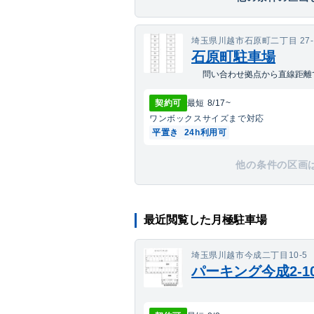
埼玉県川越市石原町二丁目 27-
石原町駐車場
問い合わせ拠点から直線距離で
契約可
最短
8/17
~
ワンボックス
サイズまで対応
平置き
24h利用可
他の条件の区画
最近閲覧した月極駐車場
埼玉県川越市今成二丁目10-5
パーキング今成2-1