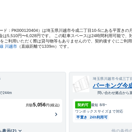
t管理コード：PK000120404）は埼玉県川越市今成二丁目10-5にある平
5,510円〜6,028円です。 この駐車スペースは24時間利用可能
場をご利用いただく際は貸与物等もありませんので、契約後すぐにご利
線
川越市
（直線距離で
1339
m）
です。
5
埼玉県川越市今成三丁目1
パーキング今成3
244m
問い合わせ拠点から直
5,056
契約可
最短
8/8
~
月額
円(税込)
ワンボックス
サイズまで対応
平置き
24h利用可
表示(2)
他の条件