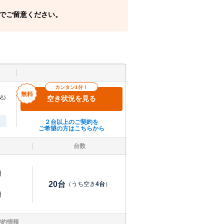
でご留意ください。
カンタン1分！
込)
空き状況を見る
２台以上のご契約を
ご希望の方はこちらから
台数
明
20
台
（うち空き
4
台
）
明
契約情報