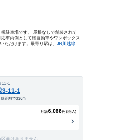
置きの月極駐車場です。 屋根なしで舗装されて
で、対応車両例として軽自動車やワンボックス
用いただけます。
最寄り駅は、
JR川越線
1-1
-11-1
線距離で336m
6,066
月額
円(税込)
の区画はありません