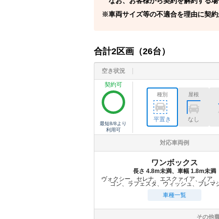
なお、お客様から契約を解約する場
車両サイズ等の不適合を理由に契約
合計
2
区画（
26
台）
空き状況
契約可
種別
屋根
平置き
なし
最短
8/8
より
利用可
対応車両例
ワンボックス
長さ 4.8m未満、車幅 1.8m未満
ヴォクシー、セレナ、エスクァイア、ノア、
ゴン、ラフェスタ、ウィッシュ、プレマ
車種一覧
その他