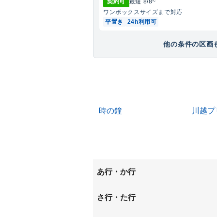
契約可
最短
8/8
~
ワンボックス
サイズまで対応
平置き
24h利用可
他の条件の区画も
時の鐘
川越プ
あ行・か行
旭町
石原町
さ行・た行