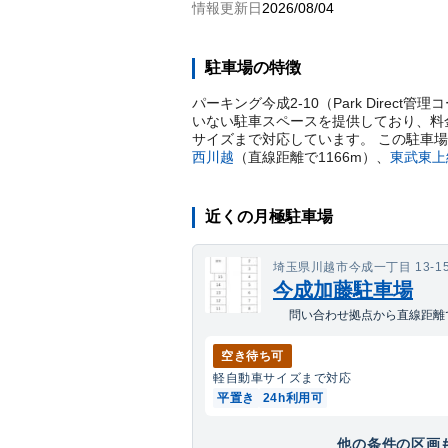
情報更新日
2026/08/04
駐車場の特徴
パーキング今成2-10（Park Direc
いない駐車スペースを提供しており、料金は
サイズまで対応しています。 この駐車
西川越
（直線距離で
1166
m）
、
東武東上
近くの月極駐車場
埼玉県川越市今成一丁目 13-1
今成加藤駐車場
問い合わせ拠点から直線距離で
空き待ち可
軽自動車
サイズまで対応
平置き
24h利用可
他の条件の区画も