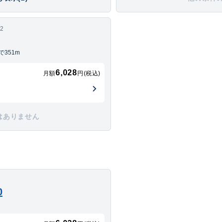
2
351m
6,028
月額
円(税込)
はありません
0