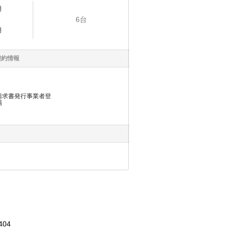
明
6
台
明
契約情報
請求書発行事業者登
場
404