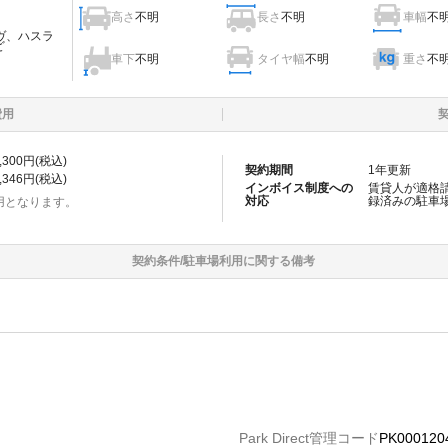
高さ
不明
長さ
不明
車幅
不
ヴ、ハスラ
ど
車下
不明
タイヤ幅
不明
重さ
不
費用
,300
円(税込)
契約期間
1
年更新
,346
円(税込)
インボイス制度への
賃貸人が適格
対応
録済みの
駐車
用となります。
契約条件/
駐車場
利用に関する備考
Park Direct管理コード
PK000120