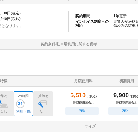
,300
円(税込)
契約期間
1
年更新
,940
円(税込)
インボイス制度への
賃貸人が適格
対応
録済みの
駐車
用となります。
契約条件/
駐車場
利用に関する備考
特徴
月額使用料
初期費用
5,510
9,900
舗装
24時間
貸与物
円
(税込)
円
(税込
管理費用等含む
管理費用等含む
内訳
内訳
なし
利用可能
なし
サイズ