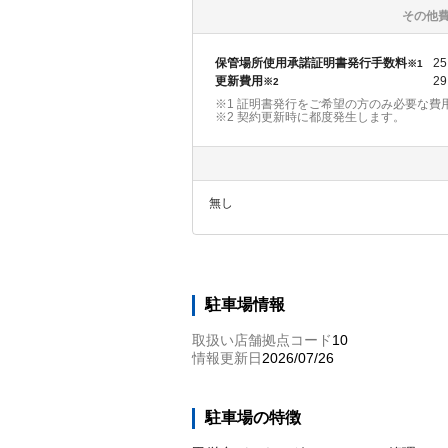
その他
保管場所使用承諾証明書発行手数料
25
※1
更新費用
29
※2
※1 証明書発行をご希望の方のみ必要な費
※2
契約更新時に都度発生します。
無し
駐車場情報
取扱い店舗拠点コード
10
情報更新日
2026/07/26
駐車場の特徴