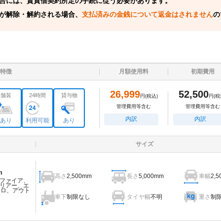
合には、賃貸借契約所定の手続に従う必要があります。
が解除・解約される場合、
支払済みの金銭について返金はされません
の
特徴
月額使用料
初期費用
26,999
52,500
舗装
24時間
貸与物
円
(税込)
円
(税
管理費用等含む
管理費用等含む
内訳
内訳
あり
利用可能
あり
サイズ
m
高さ
2,500mm
長さ
5,000mm
車幅
2,
ファイア、
リアー、エ
ェロ、アウト
車下
制限なし
タイヤ幅
不明
重さ
制