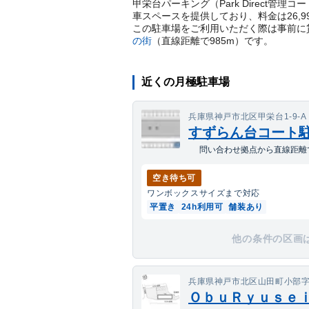
甲栄台パーキング（Park Direct管
車スペースを提供しており、料金は26,
この駐車場をご利用いただく際は事前に
の街
（直線距離で
985
m）
です。
近くの月極駐車場
兵庫県神戸市北区甲栄台1-9-A
すずらん台コート
問い合わせ拠点から直線距離で
空き待ち可
ワンボックス
サイズまで対応
平置き
24h利用可
舗装あり
他の条件の区画
兵庫県神戸市北区山田町小部字大
ＯｂｕＲｙｕｓｅｉ(1