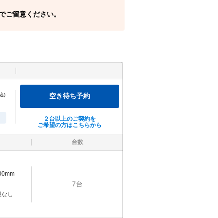
でご留意ください。
込)
空き待ち予約
２台以上のご契約を
ご希望の方はこちらから
台数
500mm
7
台
限なし