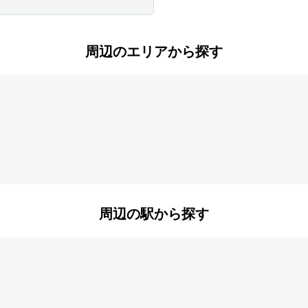
周辺のエリアから探す
君影町
甲栄台
西町
鈴蘭台東町
鈴蘭台南町
山田町小部
周辺の駅から探す
箕谷
鈴蘭台