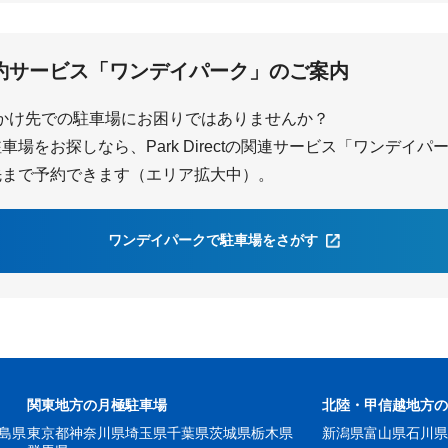
鈴蘭台西口
約サービス「ワンデイパーク」のご案内
かけ先での駐車場にお困りではありませんか？
場をお探しなら、Park Directの関連サービス「ワンデイ
先まで予約できます（エリア拡大中）。
ワンデイパークで駐車場をさがす
関東地方の月極駐車場
北陸・甲信越地方
島県
東京都
神奈川県
埼玉県
千葉県
茨城県
栃木県
新潟県
富山県
石川