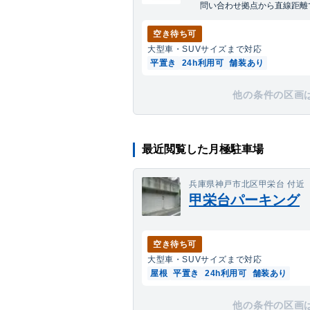
問い合わせ拠点から直線距離で
空き待ち可
大型車・SUV
サイズまで対応
平置き
24h利用可
舗装あり
他の条件の区画
最近閲覧した月極駐車場
兵庫県神戸市北区甲栄台 付近
甲栄台パーキング
空き待ち可
大型車・SUV
サイズまで対応
屋根
平置き
24h利用可
舗装あり
他の条件の区画