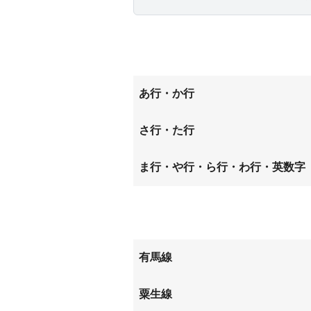
あ行・か行
泉台
北五葉
さ行・た行
鈴蘭台北町
鈴蘭台
ま行・や行・ら行・わ行・英数字
緑町
南五葉
有馬線
北鈴蘭台
山の街
粟生線