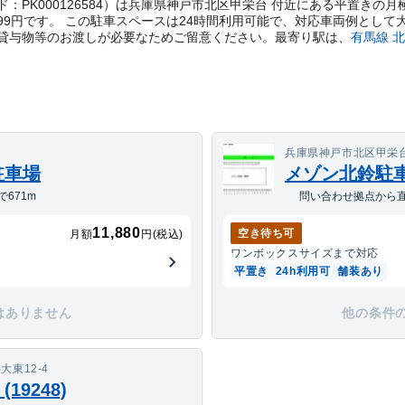
理コード：PK000126584）は兵庫県神戸市北区甲栄台 付近にある平置き
999円です。 この駐車スペースは24時間利用可能で、対応車両例として
貸与物等のお渡しが必要なためご留意ください。
最寄り駅は、
有馬線
北
兵庫県神戸市北区甲栄台1
駐車場
メゾン北鈴駐
671m
問い合わせ拠点から直
11,880
空き待ち可
月額
円(税込)
ワンボックス
サイズまで対応
平置き
24h利用可
舗装あり
はありません
他の条件
東12-4
9248)