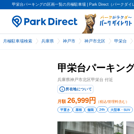
甲栄台パーキングの区画一覧の月極駐車場 | Park Direct（パークダ
月極駐車場検索
兵庫県
神戸市
神戸市北区
甲栄台
甲栄台パーキン
兵庫県神戸市北区甲栄台 付近
所在地について
26,999
円
月額
（税込/管理料含む）
24h
平置き
屋根
舗装
大型車・SUV