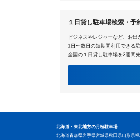
西鈴蘭台
鈴蘭台
１日貸し駐車場検索・予
ビジネスやレジャーなど、お出
1日〜数日の短期間利用できる駐車
全国の１日貸し駐車場を2週間
北海道・東北地方の月極駐車場
北海道
青森県
岩手県
宮城県
秋田県
山形県
福