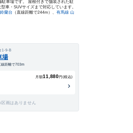
の月極駐車場です。 屋根付きで舗装された駐
大型車・SUVサイズまで対応しています。
鈴蘭台
（直線距離で
244
m）
、
有馬線
山
-9-B
車場
線距離で703m
11,880
月額
円(税込)
の区画はありません