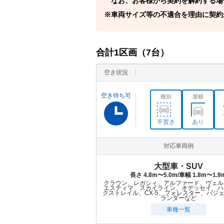
なお、お客様から契約を解約する場
車両サイズ等の不適合を理由に契約
合計
1
区画（
7
台）
空き状況
空き待ち可
種別
屋根
平置き
あり
対応車両例
大型車・SUV
長さ 4.8m〜5.0m/車幅 1.8m〜1.9
クラウン、レガシィ、アルファード、ヴェル
エスティマ、スカイライン、オデッセイ、ハ
クストレイル、CX-5、フォレスター、パジ
ランダーなど
車種一覧