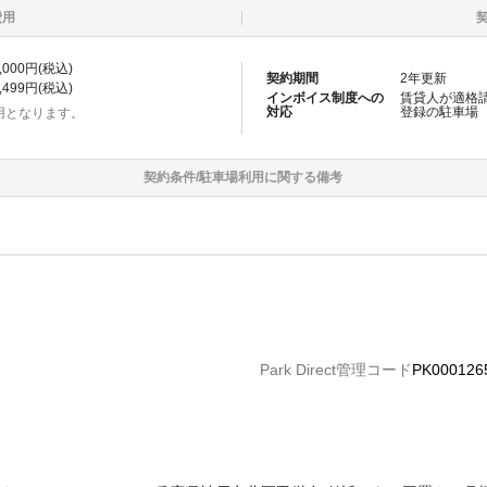
費用
,000
円(税込)
契約期間
2
年更新
,499
円(税込)
インボイス制度への
賃貸人が適格
対応
登録の
駐車場
用となります。
契約条件/
駐車場
利用に関する備考
Park Direct管理コード
PK000126