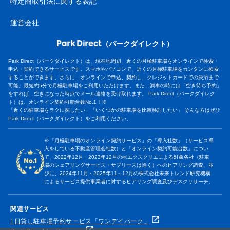
特定商取引法に関する表記
運営会社
（パークダイレクト）
Park Direct（パークダイレクト）は、現在地周辺、近くの月極駐車場をオンラインで検索・
申込・契約できるサービスです。スマホやパソコンで、近くの月極駐車場をカンタンに検索
することができます。さらに、オンラインで申込、契約し、クレジットカードでの決済まで
可能。最短約5分で月極駐車場をご利用いただけます。また、満車の時には「空き待ち予約」
をすれば、空きになった時点でメール連絡を受け取れます。 Park Direct（パークダイレク
ト）は、オンライン契約可能台数No.1！※
「近くの駐車場をラクに探したい」「いくつかの駐車場を比較検討したい」 そんな方はぜひ
Park Direct（パークダイレクト）をご利用ください。
※「月極駐車場のオンライン契約サービス」の「導入社数」（サービス導
入をしている不動産管理会社数）と「オンライン契約可能台数」につい
て、2022年12月・2023年12月の㈱エクスクリエによる対象各社（駐車
場のシェアリングサービス・サブリースは除く）へのヒアリング調査、並
びに、2024年11月・2025年11～12月の株式会社未来トレンド研究機構
によるサービス提供事業者に対するヒアリング調査及びデスクリサーチ。
関連サービス
1日貸し駐車場予約サービス「ワンデイパーク」