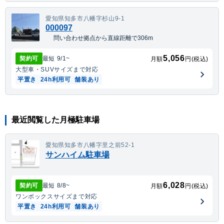
愛知県知多市八幡字杉山9-1
000097
問い合わせ拠点から直線距離で306m
5,056
契約可
最短
9/1
~
月額
円(税込)
大型車・SUV
サイズまで対応
平置き
24h利用可
舗装あり
最近閲覧した月極駐車場
愛知県知多市八幡字里之前52-1
サンハイム駐車場
6,028
契約可
最短
8/8
~
月額
円(税込)
ワンボックス
サイズまで対応
平置き
24h利用可
舗装あり