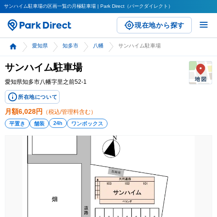
サンハイム駐車場の区画一覧の月極駐車場 | Park Direct（パークダイレクト）
現在地から探す
愛知県
知多市
八幡
サンハイム駐車場
サンハイム駐車場
愛知県知多市八幡字里之前52-1
所在地について
月額
6,028
円
（税込/管理料含む）
24h
平置き
舗装
ワンボックス