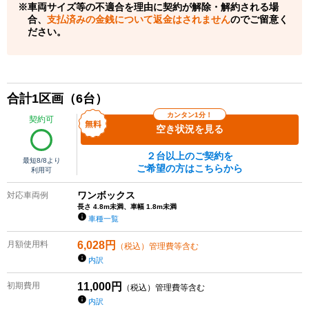
車両サイズ等の不適合を理由に契約が解除・解約される場
合、
支払済みの金銭について返金はされません
のでご留意く
ださい。
合計
1
区画（
6
台）
カンタン1分！
契約可
空き状況を見る
２台以上のご契約を
最短
8/8
より
ご希望の方はこちらから
利用可
ワンボックス
対応車両例
長さ 4.8m未満、車幅 1.8m未満
車種一覧
月額使用料
6,028
円
（税込）管理費等含む
内訳
初期費用
11,000
円
（税込）管理費等含む
内訳