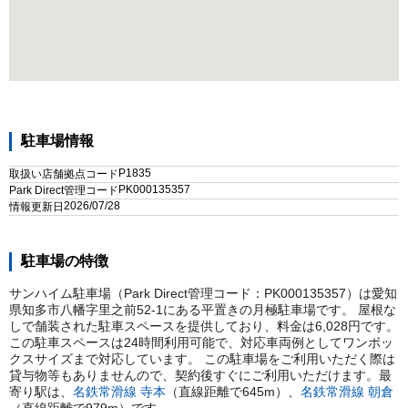
駐車場情報
P1835
取扱い店舗拠点コード
PK000135357
Park Direct管理コード
2026/07/28
情報更新日
駐車場の特徴
サンハイム駐車場（Park Direct管理コード：PK000135357）は愛知
県知多市八幡字里之前52-1にある平置きの月極駐車場です。 屋根な
しで舗装された駐車スペースを提供しており、料金は6,028円です。
この駐車スペースは24時間利用可能で、対応車両例としてワンボッ
クスサイズまで対応しています。 この駐車場をご利用いただく際は
貸与物等もありませんので、契約後すぐにご利用いただけます。
最
寄り駅は、
名鉄常滑線
寺本
（直線距離で
645
m）
、
名鉄常滑線
朝倉