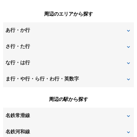
周辺のエリアから探す
あ行・か行
朝倉町
梅が丘
さ行・た行
岡田緑が丘
清水が丘
新知
な行・は行
新知台
新知東町
中ノ池
にしの台
ま行・や行・ら行・わ行・英数字
高横須賀町
つつじが丘
養父町
八幡
周辺の駅から探す
寺本新町
名鉄常滑線
古見
寺本
名鉄河和線