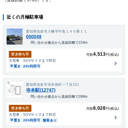
（直線距離で
979
m）
です。
近くの月極駐車場
愛知県知多市八幡字中島１４６番１１
000049
問い合わせ拠点から直線距離で224m
4,513
空き待ち可
月額
円(税込)
大型車・SUV
サイズまで対応
平置き
24h利用可
愛知県知多市寺本新町一丁目151
寺本駅(12747)
問い合わせ拠点から直線距離で289m
6,028
空き待ち可
月額
円(税込)
大型車・SUV
サイズまで対応
平置き
24h利用可
舗装あり