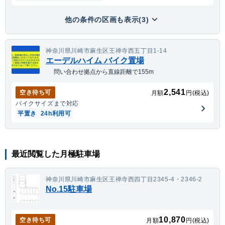
他の条件の区画も表示(3)
神奈川県川崎市麻生区王禅寺西五丁目1-14
エーデルハイム バイク置場
問い合わせ拠点から直線距離で155m
2,541
空き待ち可
月額
円(税込)
バイク
サイズまで対応
平置き
24h利用可
最近閲覧した月極駐車場
神奈川県川崎市麻生区王禅寺西四丁目2345-4・2346-2
No.15駐車場
10,870
空き待ち可
月額
円(税込)