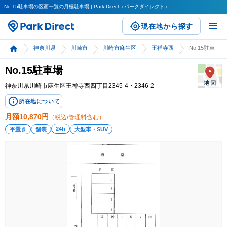
No.15駐車場の区画一覧の月極駐車場 | Park Direct（パークダイレクト）
現在地から探す
神奈川県
川崎市
川崎市麻生区
王禅寺西
No.15駐車場
No.15駐車場
神奈川県川崎市麻生区王禅寺西四丁目2345-4・2346-2
所在地について
月額
10,870
円
（税込/管理料含む）
24h
平置き
舗装
大型車・SUV