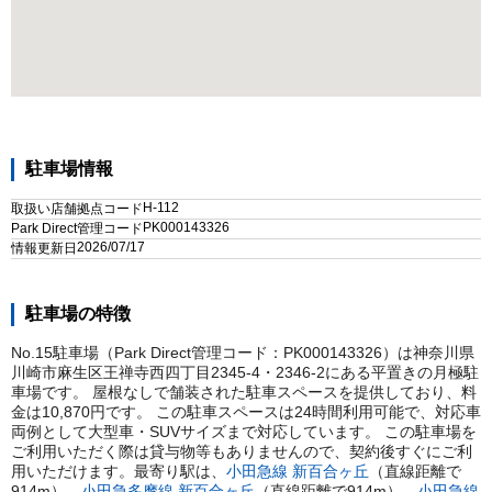
駐車場情報
H-112
取扱い店舗拠点コード
PK000143326
Park Direct管理コード
2026/07/17
情報更新日
駐車場の特徴
No.15駐車場（Park Direct管理コード：PK000143326）は神奈川県
川崎市麻生区王禅寺西四丁目2345-4・2346-2にある平置きの月極駐
車場です。 屋根なしで舗装された駐車スペースを提供しており、料
金は10,870円です。 この駐車スペースは24時間利用可能で、対応車
両例として大型車・SUVサイズまで対応しています。 この駐車場を
ご利用いただく際は貸与物等もありませんので、契約後すぐにご利
用いただけます。
最寄り駅は、
小田急線
新百合ヶ丘
（直線距離で
914
m）
、
小田急多摩線
新百合ヶ丘
（直線距離で
914
m）
、
小田急線