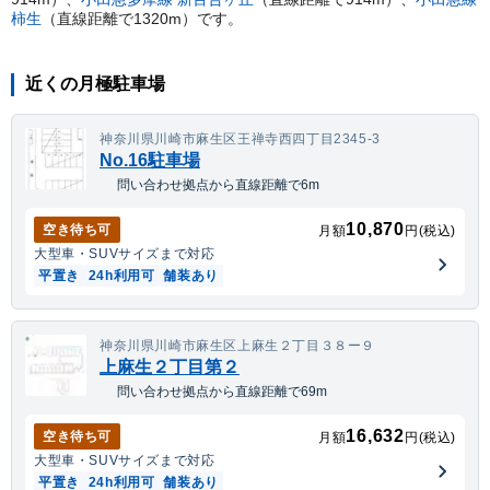
柿生
（直線距離で
1320
m）
です。
近くの月極駐車場
神奈川県川崎市麻生区王禅寺西四丁目2345-3
No.16駐車場
問い合わせ拠点から直線距離で6m
10,870
空き待ち可
月額
円(税込)
大型車・SUV
サイズまで対応
平置き
24h利用可
舗装あり
神奈川県川崎市麻生区上麻生２丁目３８ー９
上麻生２丁目第２
問い合わせ拠点から直線距離で69m
16,632
空き待ち可
月額
円(税込)
大型車・SUV
サイズまで対応
平置き
24h利用可
舗装あり