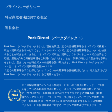
プライバシーポリシー
特定商取引法に関する表記
運営会社
（パークダイレクト）
Park Direct（パークダイレクト）は、現在地周辺、近くの月極駐車場をオンラインで検索・
申込・契約できるサービスです。スマホやパソコンで、近くの月極駐車場をカンタンに検索
することができます。さらに、オンラインで申込、契約し、クレジットカードでの決済まで
可能。最短約5分で月極駐車場をご利用いただけます。また、満車の時には「空き待ち予約」
をすれば、空きになった時点でメール連絡を受け取れます。 Park Direct（パークダイレク
ト）は、オンライン契約可能台数No.1！※
「近くの駐車場をラクに探したい」「いくつかの駐車場を比較検討したい」 そんな方はぜひ
Park Direct（パークダイレクト）をご利用ください。
※「月極駐車場のオンライン契約サービス」の「導入社数」（サービス導
入をしている不動産管理会社数）と「オンライン契約可能台数」につい
て、2022年12月・2023年12月の㈱エクスクリエによる対象各社（駐車
場のシェアリングサービス・サブリースは除く）へのヒアリング調査、並
びに、2024年11月・2025年11～12月の株式会社未来トレンド研究機構
によるサービス提供事業者に対するヒアリング調査及びデスクリサーチ。