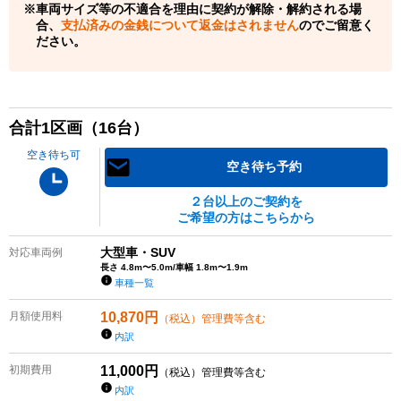
車両サイズ等の不適合を理由に契約が解除・解約される場
合、
支払済みの金銭について返金はされません
のでご留意く
ださい。
合計
1
区画（
16
台）
空き待ち可
空き待ち予約
２台以上のご契約を
ご希望の方はこちらから
大型車・SUV
対応車両例
長さ 4.8m〜5.0m/車幅 1.8m〜1.9m
車種一覧
月額使用料
10,870
円
（税込）管理費等含む
内訳
初期費用
11,000
円
（税込）管理費等含む
内訳