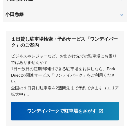
五月台
新百合ヶ丘
小田急線
新百合ヶ丘
柿生
１日貸し駐車場検索・予約サービス「ワンデイパー
百合ヶ丘
読売ランド前
ク」のご案内
ビジネスやレジャーなど、お出かけ先での駐車場にお困り
ではありませんか？
1日〜数日の短期間利用できる駐車場をお探しなら、Park
Directの関連サービス「ワンデイパーク」をご利用くださ
い。
全国の１日貸し駐車場を2週間先まで予約できます（エリア
拡大中）。
ワンデイパークで駐車場をさがす