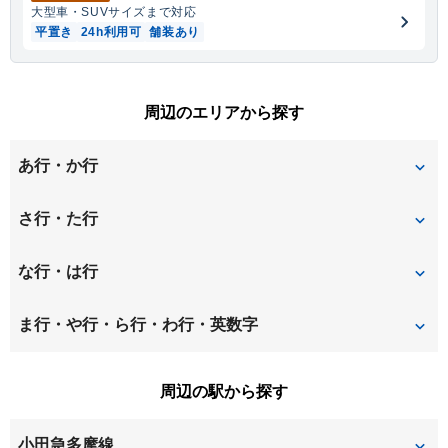
大型車・SUV
サイズまで対応
平置き
24h利用可
舗装あり
周辺のエリアから探す
あ行・か行
美しが丘西
王禅寺
さ行・た行
王禅寺西
王禅寺東
潮見台
下麻生
な行・は行
金程
上麻生
すすき野
高石
虹ケ丘
白山
ま行・や行・ら行・わ行・英数字
五力田
多摩美
千代ケ丘
早野
東百合丘
万福寺
三輪町
周辺の駅から探す
古沢
細山
向原
百合丘
小田急多摩線