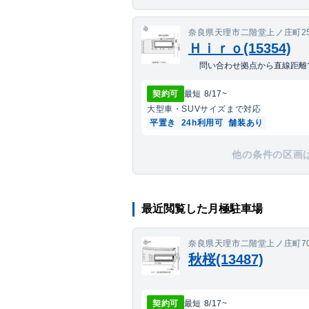
奈良県天理市二階堂上ノ庄町25
Ｈｉｒｏ(15354)
問い合わせ拠点から直線距離で
契約可
最短
8/17
~
大型車・SUV
サイズまで対応
平置き
24h利用可
舗装あり
他の条件の区画
最近閲覧した月極駐車場
奈良県天理市二階堂上ノ庄町70
秋桜(13487)
契約可
最短
8/17
~