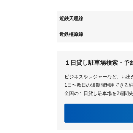
近鉄天理線
二階堂
前栽
近鉄橿原線
ファミリー公園前
平端
１日貸し駐車場検索・予
ビジネスやレジャーなど、お出
1日〜数日の短期間利用できる駐車
全国の１日貸し駐車場を2週間