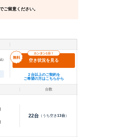
でご留意ください。
カンタン1分！
込)
空き状況を見る
２台以上のご契約を
ご希望の方はこちらから
台数
明
22
台
（うち空き
13
台
）
明