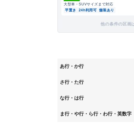
大型車・SUV
サイズまで対応
平置き
24h利用可
舗装あり
他の条件の区画
あ行・か行
岩室町
さ行・た行
杉本町
田井庄
な行・は行
二階堂上ノ庄町
東井戸
ま行・や行・ら行・わ行・英数字
馬司町