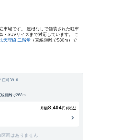
きの月極駐車場です。 屋根なしで舗装された駐車
車・SUVサイズまで対応しています。 こ
鉄天理線
二階堂
（直線距離で
580
m）
で
庄町39-6
線距離で288m
8,404
月額
円(税込)
の区画はありません