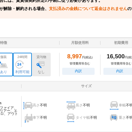
合には、賃貸借契約所定の手続に従う必要があります。
が解除・解約される場合、
支払済みの金銭について返金はされません
の
特徴
月額使用料
初期費用
8,997
16,500
舗装
24時間
貸与物
円
(税込)
円
(税
管理費用等含む
管理費用等含む
内訳
内訳
あり
利用可能
なし
サイズ
m
高さ
不明
長さ
不明
車幅
不
ファイア、
リアー、エ
ェロ、アウト
車下
不明
タイヤ幅
不明
重さ
不