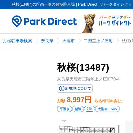
秋桜(13487)の区画一覧の月極駐車場 | Park Direct（パークダイレク
月極駐車場検索
奈良県
天理市
二階堂上ノ庄町
秋桜(1
秋桜(13487)
奈良県天理市二階堂上ノ庄町70-4
所在地について
8,997
円
月額
（税込/管理料含む）
24h
平置き
舗装
大型車・SUV