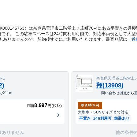
理コード：PK000145763）は奈良県天理市二階堂上ノ庄町70-4にある平置
7円です。 この駐車スペースは24時間利用可能で、対応車両例として大型
もありませんので、契約後すぐにご利用いただけます。
最寄り駅は、
近
-1
奈良県天理市二階堂上ノ
)
翔(13908)
211m
問い合わせ拠点から直
8,997
空き待ち可
月額
円(税込)
大型車・SUV
サイズまで対応
平置き
24h利用可
舗装あり
はありません
他の条件