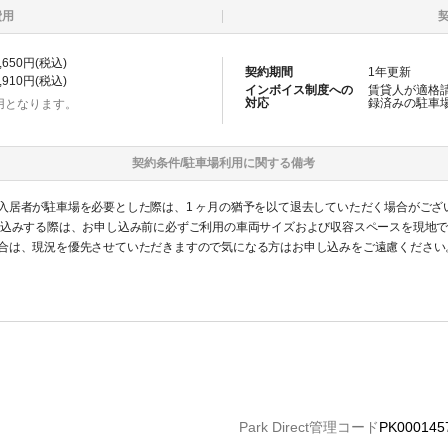
費用
,650
円(税込)
契約期間
1
年更新
,910
円(税込)
インボイス制度への
賃貸人が適格
対応
録済みの
駐車
用となります。
契約条件/
駐車場
利用に関する備考
入居者が駐車場を必要とした際は、1 ヶ月の猶予を以て退去していただく場合がござ
し込みする際は、お申し込み前に必ずご利用の車両サイズおよび収容スペースを現地
合は、現況を優先させていただきますので気になる方はお申し込みをご遠慮ください
認識ください。
Park Direct管理コード
PK000145