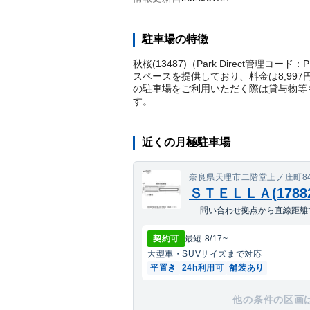
駐車場の特徴
秋桜(13487)（Park Direct管
スペースを提供しており、料金は8,99
の駐車場をご利用いただく際は貸与物等
す。
近くの月極駐車場
奈良県天理市二階堂上ノ庄町84
ＳＴＥＬＬＡ(17882
問い合わせ拠点から直線距離で
契約可
最短
8/17
~
大型車・SUV
サイズまで対応
平置き
24h利用可
舗装あり
他の条件の区画