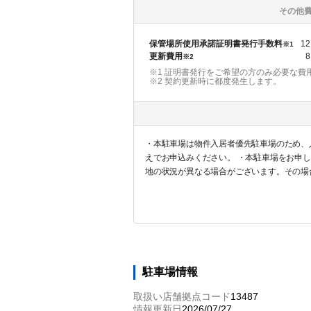
その他
保管場所使用承諾証明書発行手数料
12
※1
更新費用
8
※2
※1 証明書発行をご希望の方のみ必要な費
※2
契約更新時に都度発生します。
・本駐車場は物件入居者優先駐車場のため、
えでお申込みください。 ・本駐車場をお申
地の状況が異なる場合がございます。その場
に対する返金は一切対応しませんので予めご
駐車場情報
取扱い店舗拠点コード
13487
情報更新日
2026/07/27