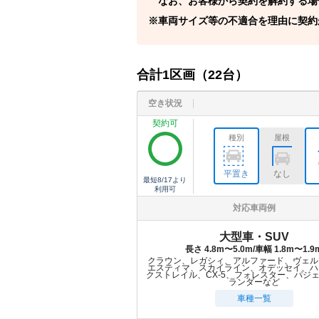
なお、お客様から契約を解約する場
車両サイズ等の不適合を理由に契約
合計
1
区画（
22
台）
空き状況
契約可
種別
屋根
平置き
なし
最短
8/17
より
利用可
対応車両例
大型車・SUV
長さ 4.8m〜5.0m/車幅 1.8m〜1.9
クラウン、レガシィ、アルファード、ヴェル
エスティマ、スカイライン、オデッセイ、ハ
クストレイル、CX-5、フォレスター、パジ
ランダーなど
車種一覧