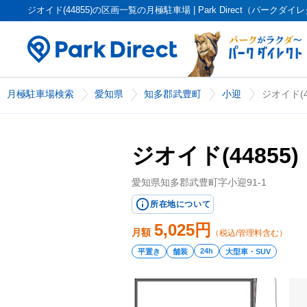
ジオイド(44855)の区画一覧の月極駐車場 | Park Direct（パークダイ
月極駐車場検索
愛知県
知多郡武豊町
小迎
ジオイド(4
ジオイド(44855)
愛知県知多郡武豊町字小迎91-1
所在地について
5,025
円
月額
（税込/管理料含む）
24h
平置き
舗装
大型車・SUV