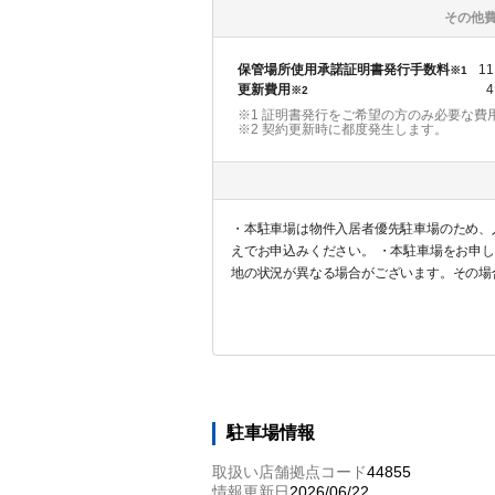
その他
保管場所使用承諾証明書発行手数料
11
※1
更新費用
4
※2
※1 証明書発行をご希望の方のみ必要な費
※2
契約更新時に都度発生します。
・本駐車場は物件入居者優先駐車場のため、
えでお申込みください。 ・本駐車場をお申
地の状況が異なる場合がございます。その場
に対する返金は一切対応しませんので予めご
駐車場情報
取扱い店舗拠点コード
44855
情報更新日
2026/06/22