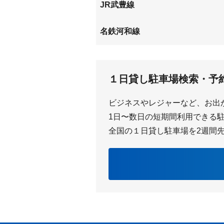
JR武豊線
東成岩
武豊
名鉄河和線
上ゲ
知多武
１日貸し駐車場検索・予
ビジネスやレジャーなど、お出
1日〜数日の短期間利用できる駐車
全国の１日貸し駐車場を2週間