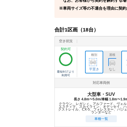
なお、お客様から契約を解約する場
車両サイズ等の不適合を理由に契約
合計
1
区画（
18
台）
空き状況
契約可
種別
屋根
平置き
なし
最短
8/17
より
利用可
対応車両例
大型車・SUV
長さ 4.8m〜5.0m/車幅 1.8m〜1.9
クラウン、レガシィ、アルファード、ヴェル
エスティマ、スカイライン、オデッセイ、ハ
クストレイル、CX-5、フォレスター、パジ
ランダーなど
車種一覧