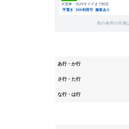
大型車・SUV
サイズまで対応
平置き
24h利用可
舗装あり
他の条件の区画
あ行・か行
青山
さ行・た行
下門
中蓮
な行・は行
成岩東町
西門