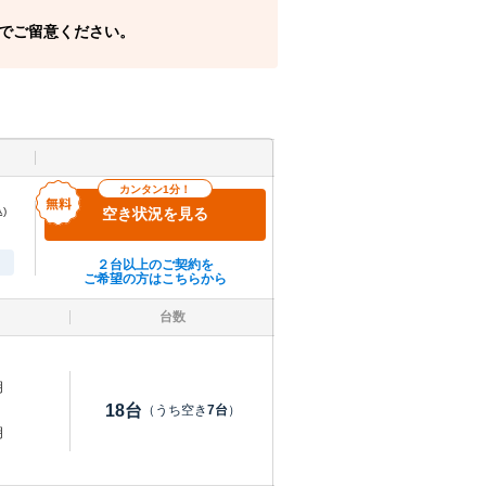
でご留意ください。
カンタン1分！
)
空き状況を見る
２台以上のご契約を
ご希望の方はこちらから
台数
明
18
台
（うち空き
7
台
）
明