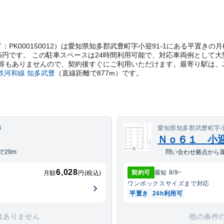
t管理コード：PK000150012）は愛知県知多郡武豊町字小迎91-1にある平
25円です。 この駐車スペースは24時間利用可能で、対応車両例として
等もありませんので、契約後すぐにご利用いただけます。
最寄り駅は、
鉄河和線
知多武豊
（直線距離で
877
m）
です。
4
愛知県知多郡武豊町字小
Ｎｏ６１ 小
29m
問い合わせ拠点から直
6,028
契約可
最短
8/9
~
月額
円(税込)
ワンボックス
サイズまで対応
平置き
24h利用可
はありません
他の条件