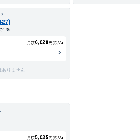
-2
27)
178m
6,028
月額
円(税込)
はありません
1
5,025
月額
円(税込)