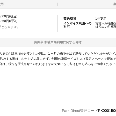
費用
,000
円(税込)
契約期間
1
年更新
,860
円(税込)
インボイス制度への
賃貸人が適格
対応
録済みの
駐車
用となります。
契約条件/
駐車場
利用に関する備考
入居者が駐車場を必要とした際は、1 ヶ月の猶予を以て退去していただく場合がござ
し込みする際は、お申し込み前に必ずご利用の車両サイズおよび収容スペースを現地
合は、現況を優先させていただきますので気になる方はお申し込みをご遠慮ください
認識ください。
Park Direct管理コード
PK000150