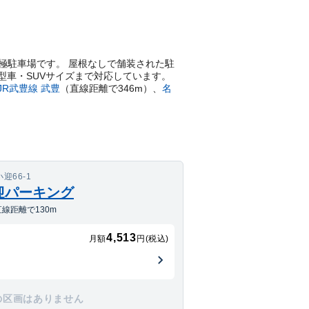
置きの月極駐車場です。 屋根なしで舗装された駐
大型車・SUVサイズまで対応しています。
JR武豊線
武豊
（直線距離で
346
m）
、
名
迎66-1
迎パーキング
線距離で130m
4,513
月額
円(税込)
の区画はありません