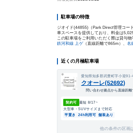
駐車場の特徴
ジオイド(44855)（Park Direc
車スペースを提供しており、料金は5,0
この駐車場をご利用いただく際は貸与物
鉄河和線
上ゲ
（直線距離で
865
m）
、
名
近くの月極駐車場
愛知県知多郡武豊町字小迎91-
クオーレ(52692)
問い合わせ拠点から直線距離で
契約可
最短
8/17
~
大型車・SUV
サイズまで対応
平置き
24h利用可
舗装あり
他の条件の区画