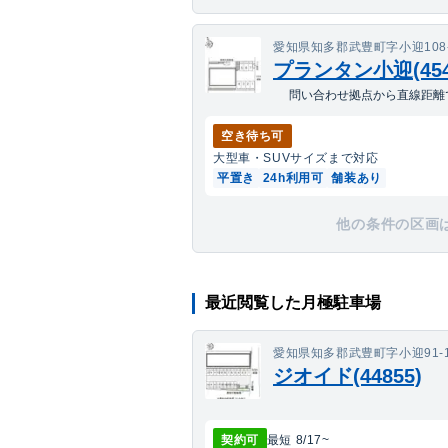
愛知県知多郡武豊町字小迎108
プランタン小迎(454
問い合わせ拠点から直線距離で
空き待ち可
大型車・SUV
サイズまで対応
平置き
24h利用可
舗装あり
他の条件の区画
最近閲覧した月極駐車場
愛知県知多郡武豊町字小迎91-
ジオイド(44855)
契約可
最短
8/17
~