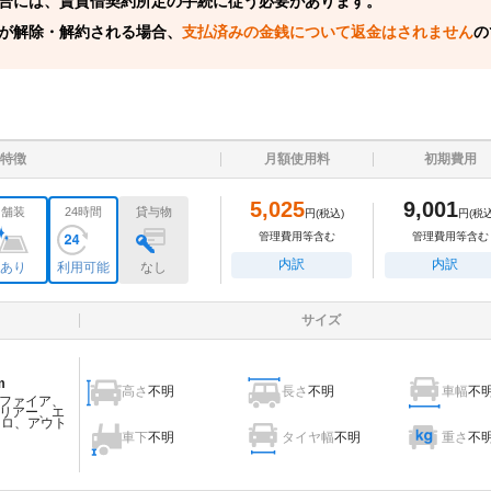
合には、賃貸借契約所定の手続に従う必要があります。
が解除・解約される場合、
支払済みの金銭について返金はされません
の
特徴
月額使用料
初期費用
5,025
9,001
舗装
24時間
貸与物
円
(税込)
円
(税込
管理費用等含む
管理費用等含む
内訳
内訳
あり
利用可能
なし
サイズ
m
高さ
不明
長さ
不明
車幅
不
ファイア、
リアー、エ
ェロ、アウト
車下
不明
タイヤ幅
不明
重さ
不