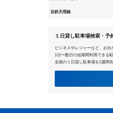
天理
長柄
近鉄天理線
二階堂
前栽
１日貸し駐車場検索・予
ビジネスやレジャーなど、お出
1日〜数日の短期間利用できる駐車
全国の１日貸し駐車場を2週間