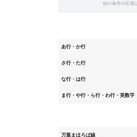
他の条件の区画
あ行・か行
岩室町
川原城
さ行・た行
三昧田町
杉本町
な行・は行
二階堂上ノ庄町
西長柄
ま行・や行・ら行・わ行・英数字
勾田町
三島町
万葉まほろば線