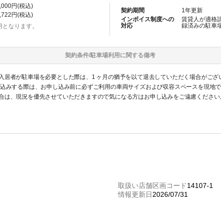
,000
円(税込)
契約期間
1
年更新
,722
円(税込)
インボイス制度への
賃貸人が適格
対応
録済みの
駐車
用となります。
契約条件/
駐車場
利用に関する備考
入居者が駐車場を必要とした際は、1 ヶ月の猶予を以て退去していただく場合がござ
し込みする際は、お申し込み前に必ずご利用の車両サイズおよび収容スペースを現地
合は、現況を優先させていただきますので気になる方はお申し込みをご遠慮ください
認識ください。
取扱い店舗区画コード
14107-1
情報更新日
2026/07/31