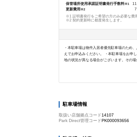
保管場所使用承諾証明書発行手数料
11
※1
更新費用
7
※2
※1 証明書発行をご希望の方のみ必要な費
※2
契約更新時に都度発生します。
・本駐車場は物件入居者優先駐車場のため、
えでお申込みください。 ・本駐車場をお申
地の状況が異なる場合がございます。その場
に対する返金は一切対応しませんので予めご
駐車場情報
取扱い店舗拠点コード
14107
Park Direct管理コード
PK000093656