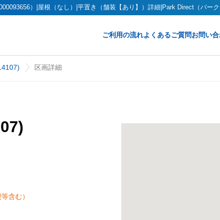
000093656）|屋根（なし）|平置き（舗装【あり】）詳細|Park Direct（パ
ご利用の流れ
よくあるご質問
お問い合
107)
区画詳細
07)
費等含む）