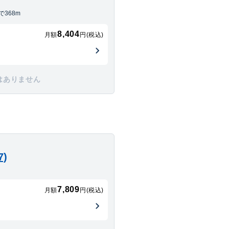
368m
8,404
月額
円(税込)
はありません
)
7,809
月額
円(税込)