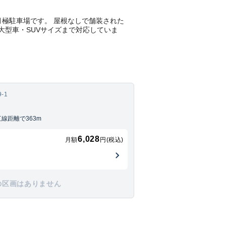
平置きの月極駐車場です。 屋根なしで舗装された
大型車・SUVサイズまで対応していま
-1
線距離で363m
6,028
月額
円(税込)
の区画はありません