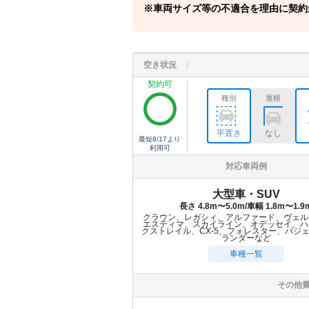
車両サイズ等の不適合を理由に契約
空き状況
契約可
種別
屋根
平置き
なし
最短
8/17
より
利用可
対応車両例
大型車・SUV
長さ 4.8m〜5.0m/車幅 1.8m〜1.9
クラウン、レガシィ、アルファード、ヴェル
エスティマ、スカイライン、オデッセイ、ハ
クストレイル、CX-5、フォレスター、パジ
ランダーなど
車種一覧
その他