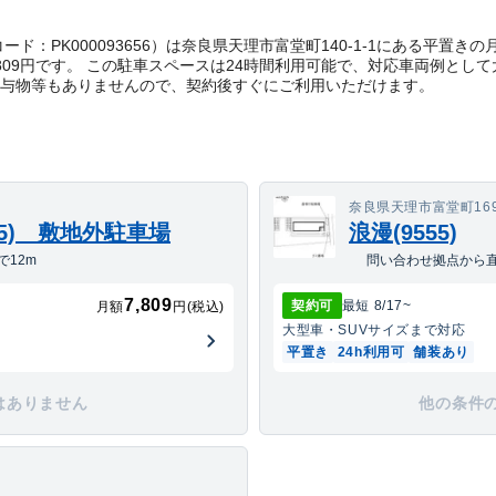
ct管理コード：PK000093656）は奈良県天理市富堂町140-1-1にある
809円です。 この駐車スペースは24時間利用可能で、対応車両例として
貸与物等もありませんので、契約後すぐにご利用いただけます。
奈良県天理市富堂町169
05) 敷地外駐車場
浪漫(9555)
12m
問い合わせ拠点から直
7,809
契約可
最短
8/17
~
月額
円(税込)
大型車・SUV
サイズまで対応
平置き
24h利用可
舗装あり
はありません
他の条件