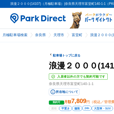
浪漫２０００(14107)（月極駐車場）|奈良県天理市富堂町140-1-1（PK
月極駐車場検索
奈良県
天理市
富堂町
浪漫２０００(14
駐車場トップに戻る
浪漫２０００(141
入居者以外の方でも契約可能です
奈良県天理市富堂町140-1-1
所在地について
7,809
月額
円（税込／管理
契約可
24h
屋根
平置き
舗装
大型車・SUV