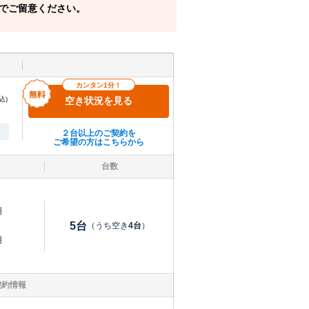
でご留意ください。
カンタン1分！
込)
空き状況を見る
２台以上のご契約を
ご希望の方はこちらから
台数
明
5
台
（うち空き
4
台
）
明
契約情報