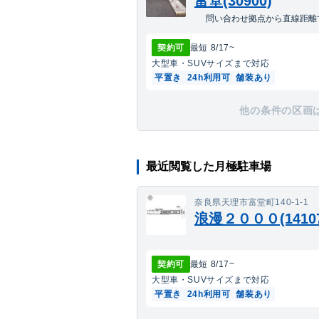
富堂(30900)
問い合わせ拠点から直線距離で
契約可
最短
8/17
~
大型車・SUV
サイズまで対応
平置き
24h利用可
舗装あり
他の条件の区画
最近閲覧した月極駐車場
奈良県天理市富堂町140-1-1
浪漫２０００(14107
契約可
最短
8/17
~
大型車・SUV
サイズまで対応
平置き
24h利用可
舗装あり