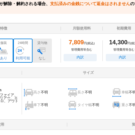
が解除・解約される場合、
支払済みの金銭について返金はされません
の
特徴
月額使用料
初期費用
7,809
14,300
舗装
24時間
貸与物
円
(税込)
円
(税
管理費用等含む
管理費用等含む
内訳
内訳
あり
利用可能
なし
サイズ
m
高さ
不明
長さ
不明
車幅
不
ファイア、
リアー、エ
ェロ、アウト
車下
不明
タイヤ幅
不明
重さ
不
費用