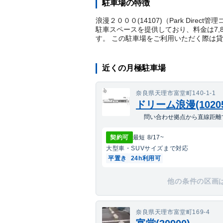
駐車場の特徴
浪漫２０００(14107)（Park Dire
駐車スペースを提供しており、料金は7,
す。 この駐車場をご利用いただく際は
近くの月極駐車場
奈良県天理市富堂町140-1-1
ドリーム浪漫(102
問い合わせ拠点から直線距離で
契約可
最短
8/17
~
大型車・SUV
サイズまで対応
平置き
24h利用可
他の条件の区画
奈良県天理市富堂町169-4