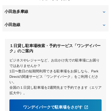
黒須田
古沢
三輪緑山
もみの木台
小田急多摩線
百合丘
五月台
新百合ヶ丘
小田急線
新百合ヶ丘
柿生
１日貸し駐車場検索・予約サービス「ワンデイパー
ク」のご案内
ビジネスやレジャーなど、お出かけ先での駐車場にお困り
ではありませんか？
1日〜数日の短期間利用できる駐車場をお探しなら、Park
Directの関連サービス「ワンデイパーク」をご利用くださ
い。
全国の１日貸し駐車場を2週間先まで予約できます（エリア
拡大中）。
ワンデイパークで駐車場をさがす