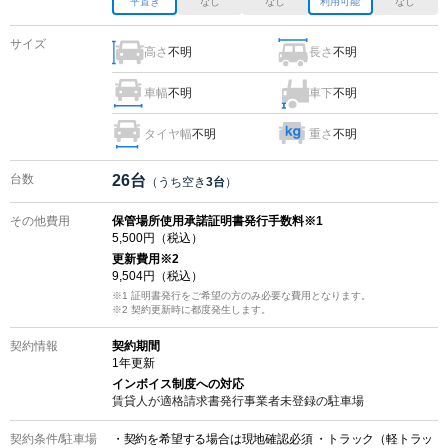
平置き
なし
なし
利用可能
なし
サイズ
高さ
不明
長さ
不明
車幅
不明
車下
不明
タイヤ幅
不明
重さ
不明
台数
26
台
（うち空き
3
台
）
その他費用
保管場所使用承諾証明書発行手数料※1
5,500
円（税込）
更新費用
※2
9,504
円（税込）
※1 証明書発行をご希望の方のみ必要な費用となります。
※2
契約更新時に都度発生します。
契約情報
契約期間
1
年更新
インボイス制度への対応
賃貸人が適格請求書発行事業者未登録の
駐車場
契約条件/
駐車場
・契約を希望する場合は現地確認必須 ・トラック（軽トラッ