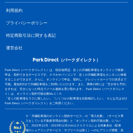
利用規約
プライバシーポリシー
特定商取引法に関する表記
運営会社
（パークダイレクト）
Park Direct（パークダイレクト）は、現在地周辺、近くの月極駐車場をオンラインで検索・
申込・契約できるサービスです。スマホやパソコンで、近くの月極駐車場をカンタンに検索
することができます。さらに、オンラインで申込、契約し、クレジットカードでの決済まで
可能。最短約5分で月極駐車場をご利用いただけます。また、満車の時には「空き待ち予約」
をすれば、空きになった時点でメール連絡を受け取れます。 Park Direct（パークダイレク
ト）は、オンライン契約可能台数No.1！※
「近くの駐車場をラクに探したい」「いくつかの駐車場を比較検討したい」 そんな方はぜひ
Park Direct（パークダイレクト）をご利用ください。
※「月極駐車場のオンライン契約サービス」の「導入社数」（サービス導
入をしている不動産管理会社数）と「オンライン契約可能台数」につい
て、2022年12月・2023年12月の㈱エクスクリエによる対象各社（駐車
場のシェアリングサービス・サブリースは除く）へのヒアリング調査、並