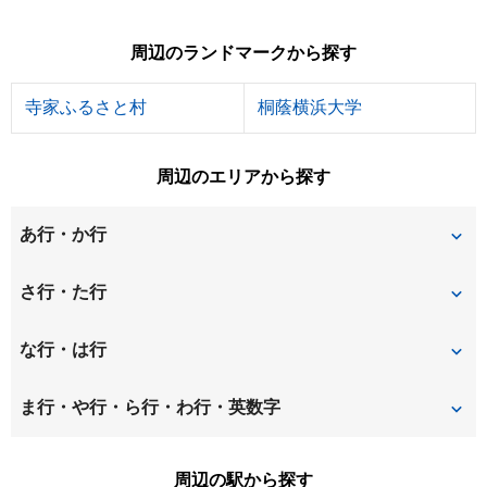
周辺のランドマークから探す
寺家ふるさと村
桐蔭横浜大学
周辺のエリアから探す
あ行・か行
美しが丘西
荏子田
さ行・た行
王禅寺
王禅寺西
潮見台
下麻生
な行・は行
王禅寺東
上麻生
すすき野
虹ケ丘
白山
ま行・や行・ら行・わ行・英数字
鴨志田町
鉄町
早野
東百合丘
万福寺
三輪町
周辺の駅から探す