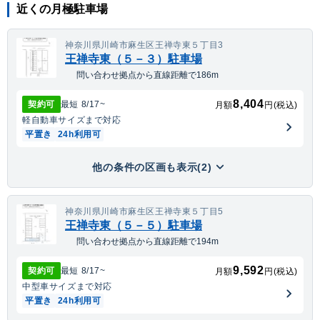
近くの月極駐車場
神奈川県川崎市麻生区王禅寺東５丁目3
王禅寺東（５－３）駐車場
問い合わせ拠点から直線距離で186m
8,404
契約可
最短
8/17
~
月額
円(税込)
軽自動車
サイズまで対応
平置き
24h利用可
他の条件の区画も表示(2)
神奈川県川崎市麻生区王禅寺東５丁目5
王禅寺東（５－５）駐車場
問い合わせ拠点から直線距離で194m
9,592
契約可
最短
8/17
~
月額
円(税込)
中型車
サイズまで対応
平置き
24h利用可