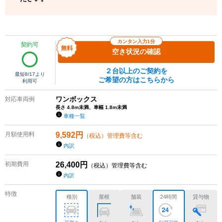
カンタン入力1分
契約可
空き状況の確認
２台以上のご契約を
最短
8/17
より
ご希望の方はこちらから
利用可
ワンボックス
対応車両例
長さ 4.8m未満、車幅 1.8m未満
車種一覧
月額使用料
9,592
円
（税込）管理費等含む
内訳
初期費用
26,400
円
（税込）管理費等含む
内訳
特徴
種別
屋根
舗装
24時間
貸与物