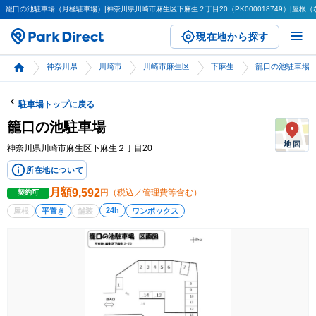
籠口の池駐車場（月極駐車場）|神奈川県川崎市麻生区下麻生２丁目20（PK000018749）|屋根（なし
現在地から探す
神奈川県
川崎市
川崎市麻生区
下麻生
籠口の池駐車場
駐車場トップに戻る
籠口の池駐車場
神奈川県川崎市麻生区下麻生２丁目20
所在地について
月額
9,592
円（税込／管理費等含む）
契約可
24h
屋根
平置き
舗装
ワンボックス