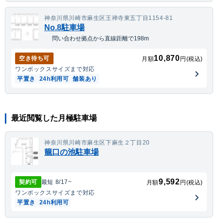
神奈川県川崎市麻生区王禅寺東五丁目1154-81
No.8駐車場
問い合わせ拠点から直線距離で198m
10,870
空き待ち可
月額
円(税込)
ワンボックス
サイズまで対応
平置き
24h利用可
舗装あり
最近閲覧した月極駐車場
神奈川県川崎市麻生区下麻生２丁目20
籠口の池駐車場
9,592
契約可
最短
8/17
~
月額
円(税込)
ワンボックス
サイズまで対応
平置き
24h利用可