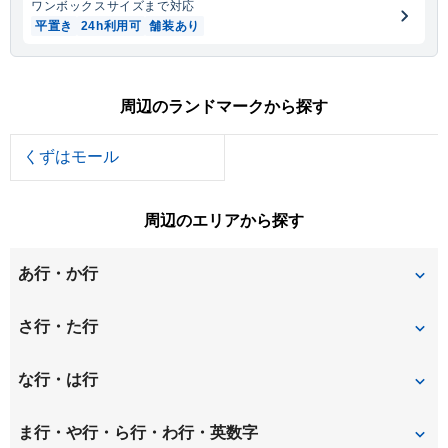
ワンボックス
サイズまで対応
平置き
24h利用可
舗装あり
周辺のランドマークから探す
くずはモール
周辺のエリアから探す
あ行・か行
磯島茶屋町
甲斐田新町
さ行・た行
甲斐田町
甲斐田東町
招提中町
招提平野町
な行・は行
上島町
上牧町
招提南町
招提元町
中宮西之町
中宮東之町
ま行・や行・ら行・わ行・英数字