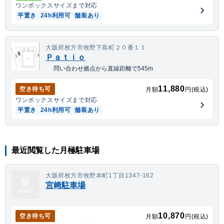
ワンボックス
サイズまで対応
平置き
24h利用可
舗装あり
大阪府枚方市牧野下島町２０番１１
Ｐａｔｉｏ
問い合わせ拠点から直線距離で545m
11,880
空き待ち可
月額
円(税込)
ワンボックス
サイズまで対応
平置き
24h利用可
舗装あり
最近閲覧した月極駐車場
大阪府枚方市牧野本町1丁目1347-162
宮﨑駐車場
10,870
空き待ち可
月額
円(税込)