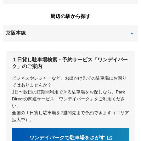
楠葉朝日
楠葉美咲
新之栄町
須山町
中宮本町
中宮山戸町
牧野北町
牧野阪
周辺の駅から探す
交北
御殿山町
田口
田口山
渚栄町
渚西
牧野下島町
牧野本町
京阪本線
出屋敷元町
道鵜町
渚南町
渚元町
南楠葉
南船橋
御殿山
樟葉
堂山
西牧野
東船橋
都丘町
養父丘
１日貸し駐車場検索・予約サービス「ワンデイパー
牧野
ク」のご案内
東山
船橋本町
ビジネスやレジャーなど、お出かけ先での駐車場にお困り
ではありませんか？
1日〜数日の短期間利用できる駐車場をお探しなら、Park
Directの関連サービス「ワンデイパーク」をご利用くださ
い。
全国の１日貸し駐車場を2週間先まで予約できます（エリア
拡大中）。
ワンデイパークで駐車場をさがす