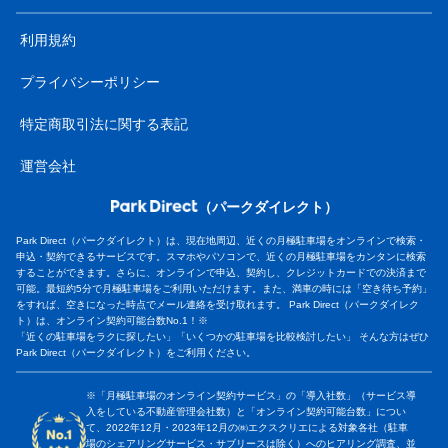
利用規約
プライバシーポリシー
特定商取引法に関する表記
運営会社
（パークダイレクト）
Park Direct（パークダイレクト）は、現在地周辺、近くの月極駐車場をオンラインで検索・
申込・契約できるサービスです。スマホやパソコンで、近くの月極駐車場をカンタンに検索
することができます。さらに、オンラインで申込、契約し、クレジットカードでの決済まで
可能。最短約5分で月極駐車場をご利用いただけます。また、満車の時には「空き待ち予約」
をすれば、空きになった時点でメール連絡を受け取れます。 Park Direct（パークダイレク
ト）は、オンライン契約可能台数No.1！※
「近くの駐車場をラクに探したい」「いくつかの駐車場を比較検討したい」 そんな方はぜひ
Park Direct（パークダイレクト）をご利用ください。
※「月極駐車場のオンライン契約サービス」の「導入社数」（サービス導
入をしている不動産管理会社数）と「オンライン契約可能台数」につい
て、2022年12月・2023年12月の㈱エクスクリエによる対象各社（駐車
場のシェアリングサービス・サブリースは除く）へのヒアリング調査、並