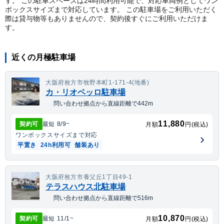
す。 この駐車スペースは24時間利用可能で、対応車両例としてワン
ボックスサイズまで対応しています。 この駐車場をご利用いただく
際は貸与物等もありませんので、契約後すぐにご利用いただけま
す。
近くの月極駐車場
大阪府枚方市牧野本町1-171-4(地番)
カ・リオベッロ駐車場
問い合わせ拠点から直線距離で442m
11,880
契約可
最短
8/9
~
月額
円(税込)
ワンボックス
サイズまで対応
平置き
24h利用可
舗装あり
大阪府枚方市養父丘1丁目49-1
テラスハウス北駐車場
問い合わせ拠点から直線距離で516m
10,870
契約可
最短
11/1
~
月額
円(税込)