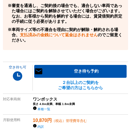
審査を通過し、ご契約後の場合でも、適合しない車両であっ
た場合にはご契約を解除させていただく場合がございます。
なお、お客様から契約を解約する場合には、賃貸借契約所定
の手続に従う必要があります。
車両サイズ等の不適合を理由に契約が解除・解約される場
合、
支払済みの金銭について返金はされません
のでご留意く
ださい。
空き待ち可
空き待ち予約
２台以上のご契約を
ご希望の方はこちらから
ワンボックス
対応車両例
長さ 4.8m未満、車幅 1.8m未満
車種一覧
月額使用料
10,870
円
（税込）管理費等含む
内訳