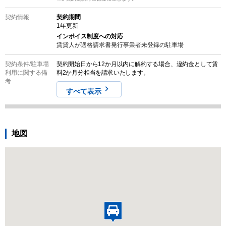
契約情報
契約期間
1
年更新
インボイス制度への対応
賃貸人が適格請求書発行事業者未登録の
駐車場
契約条件/
駐車場
契約開始日から12か月以内に解約する場合、違約金として賃
利用に関する備
料2か月分相当を請求いたします。
考
すべて表示
地図