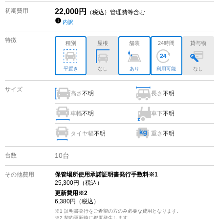
初期費用
22,000
円
（税込）管理費等含む
内訳
特徴
種別
屋根
舗装
24時間
貸与物
平置き
なし
あり
利用可能
なし
サイズ
高さ
不明
長さ
不明
車幅
不明
車下
不明
タイヤ幅
不明
重さ
不明
10
台
台数
その他費用
保管場所使用承諾証明書発行手数料※1
25,300
円（税込）
更新費用
※2
6,380
円（税込）
※1 証明書発行をご希望の方のみ必要な費用となります。
※2
契約更新時に都度発生します。