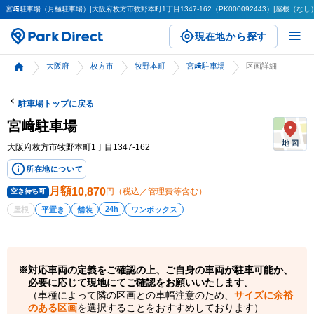
宮﨑駐車場（月極駐車場）|大阪府枚方市牧野本町1丁目1347-162（PK000092443）|屋根（なし）
現在地から探す
大阪府
枚方市
牧野本町
宮﨑駐車場
区画詳細
駐車場トップに戻る
宮﨑駐車場
大阪府枚方市牧野本町1丁目1347-162
所在地について
月額
10,870
円（税込／管理費等含む）
空き待ち可
24h
屋根
平置き
舗装
ワンボックス
対応車両の定義をご確認の上、ご自身の車両が駐車可能か、
必要に応じて現地にてご確認をお願いいたします。
（車種によって隣の区画との車幅注意のため、
サイズに余裕
のある区画
を選択することをおすすめしております）