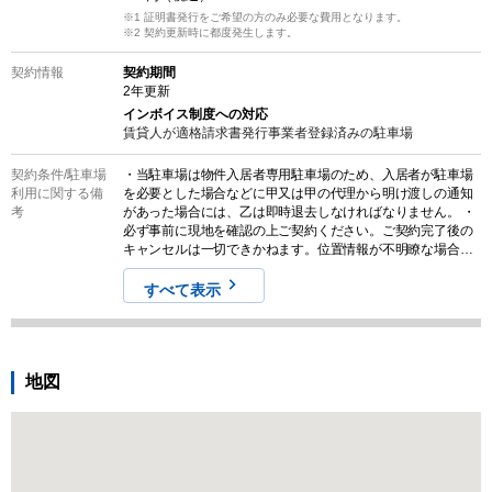
※1 証明書発行をご希望の方のみ必要な費用となります。
※2
契約更新時に都度発生します。
契約情報
契約期間
2
年更新
インボイス制度への対応
賃貸人が適格請求書発行事業者登録済みの
駐車場
契約条件/
駐車場
・当駐車場は物件入居者専用駐車場のため、入居者が駐車場
利用に関する備
を必要とした場合などに甲又は甲の代理から明け渡しの通知
考
があった場合には、乙は即時退去しなければなりません。 ・
必ず事前に現地を確認の上ご契約ください。ご契約完了後の
キャンセルは一切できかねます。位置情報が不明瞭な場合は
パークダイレクトへお問い合わせください。 ・審査通過後14
日以内のご利用開始をお願いしております。
すべて表示
地図