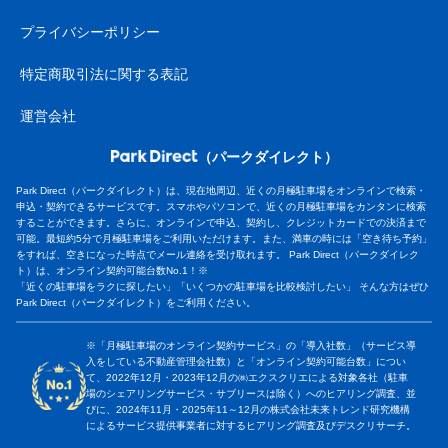
プライバシーポリシー
特定商取引法に関する表記
運営会社
（パークダイレクト）
Park Direct（パークダイレクト）は、現在地周辺、近くの月極駐車場をオンラインで検索・
申込・契約できるサービスです。スマホやパソコンで、近くの月極駐車場をカンタンに検索
することができます。さらに、オンラインで申込、契約し、クレジットカードでの決済まで
可能。最短約5分で月極駐車場をご利用いただけます。また、満車の時には「空き待ち予約」
をすれば、空きになった時点でメール連絡を受け取れます。 Park Direct（パークダイレク
ト）は、オンライン契約可能台数No.1！※
「近くの駐車場をラクに探したい」「いくつかの駐車場を比較検討したい」 そんな方はぜひ
Park Direct（パークダイレクト）をご利用ください。
※「月極駐車場のオンライン契約サービス」の「導入社数」（サービス導
入をしている不動産管理会社数）と「オンライン契約可能台数」につい
て、2022年12月・2023年12月の㈱エクスクリエによる対象各社（駐車
場のシェアリングサービス・サブリースは除く）へのヒアリング調査、並
びに、2024年11月・2025年11～12月の株式会社未来トレンド研究機構
によるサービス提供事業者に対するヒアリング調査及びデスクリサーチ。