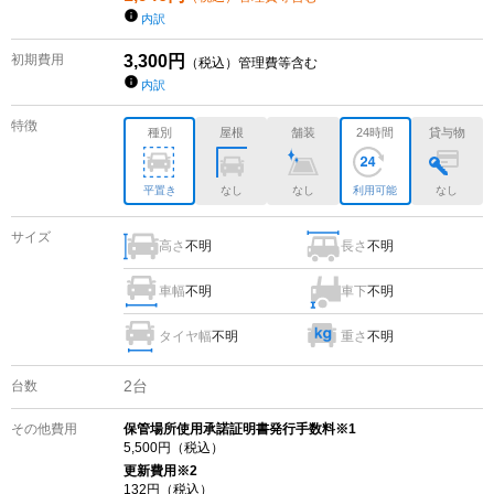
内訳
初期費用
3,300
円
（税込）管理費等含む
内訳
特徴
種別
屋根
舗装
24時間
貸与物
平置き
なし
なし
利用可能
なし
サイズ
高さ
不明
長さ
不明
車幅
不明
車下
不明
タイヤ幅
不明
重さ
不明
2
台
台数
その他費用
保管場所使用承諾証明書発行手数料※1
5,500
円（税込）
更新費用
※2
132
円（税込）