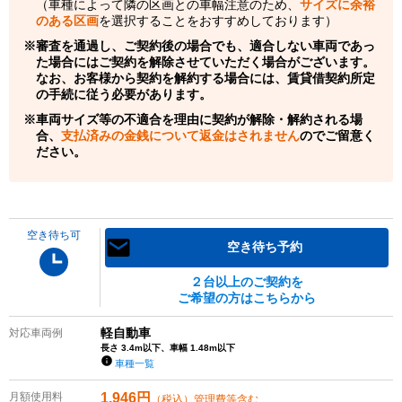
（車種によって隣の区画との車幅注意のため、
サイズに余裕
のある区画
を選択することをおすすめしております）
審査を通過し、ご契約後の場合でも、適合しない車両であっ
た場合にはご契約を解除させていただく場合がございます。
なお、お客様から契約を解約する場合には、賃貸借契約所定
の手続に従う必要があります。
車両サイズ等の不適合を理由に契約が解除・解約される場
合、
支払済みの金銭について返金はされません
のでご留意く
ださい。
空き待ち可
空き待ち予約
２台以上のご契約を
ご希望の方はこちらから
軽自動車
対応車両例
長さ 3.4m以下、車幅 1.48m以下
車種一覧
月額使用料
1,946
円
（税込）管理費等含む