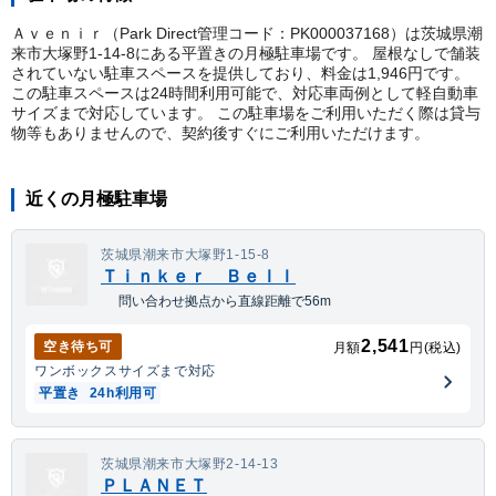
Ａｖｅｎｉｒ（Park Direct管理コード：PK000037168）は茨城県潮
来市大塚野1-14-8にある平置きの月極駐車場です。 屋根なしで舗装
されていない駐車スペースを提供しており、料金は1,946円です。
この駐車スペースは24時間利用可能で、対応車両例として軽自動車
サイズまで対応しています。 この駐車場をご利用いただく際は貸与
物等もありませんので、契約後すぐにご利用いただけます。
近くの月極駐車場
茨城県潮来市大塚野1-15-8
Ｔｉｎｋｅｒ Ｂｅｌｌ
問い合わせ拠点から直線距離で56m
2,541
空き待ち可
月額
円(税込)
ワンボックス
サイズまで対応
平置き
24h利用可
茨城県潮来市大塚野2-14-13
ＰＬＡＮＥＴ