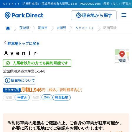
Ａｖｅｎｉｒ（月極駐車場）|茨城県潮来市大塚野1-14-8（PK000037168）|屋根（なし）|平置き（
現在地から探す
茨城県
潮来市
大塚野
Ａｖｅｎｉｒ
区画詳細
駐車場トップに戻る
Ａｖｅｎｉｒ
入居者以外の方でも契約可能です
茨城県潮来市大塚野1-14-8
所在地について
月額
1,946
円（税込／管理費等含む）
空き待ち可
24h
屋根
平置き
舗装
軽自動車
対応車両の定義をご確認の上、ご自身の車両が駐車可能か、
必要に応じて現地にてご確認をお願いいたします。