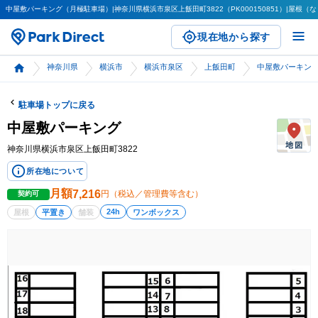
中屋敷パーキング（月極駐車場）|神奈川県横浜市泉区上飯田町3822（PK000150851）|屋根（なし
現在地から探す
神奈川県
横浜市
横浜市泉区
上飯田町
中屋敷パーキン
駐車場トップに戻る
中屋敷パーキング
神奈川県横浜市泉区上飯田町3822
所在地について
月額
7,216
円（税込／管理費等含む）
契約可
24h
屋根
平置き
舗装
ワンボックス