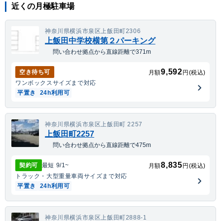
近くの月極駐車場
神奈川県横浜市泉区上飯田町2306
上飯田中学校横第２パーキング
問い合わせ拠点から直線距離で371m
9,592
空き待ち可
月額
円(税込)
ワンボックス
サイズまで対応
平置き
24h利用可
神奈川県横浜市泉区上飯田町 2257
上飯田町2257
問い合わせ拠点から直線距離で475m
8,835
契約可
最短
9/1
~
月額
円(税込)
トラック・大型重量車両
サイズまで対応
平置き
24h利用可
神奈川県横浜市泉区上飯田町2888-1