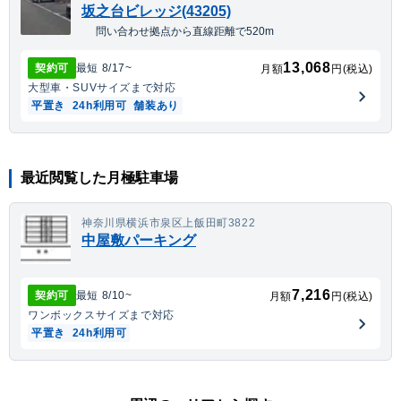
坂之台ビレッジ(43205)
問い合わせ拠点から直線距離で520m
13,068
契約可
最短
8/17
~
月額
円(税込)
大型車・SUV
サイズまで対応
平置き
24h利用可
舗装あり
最近閲覧した月極駐車場
神奈川県横浜市泉区上飯田町3822
中屋敷パーキング
7,216
契約可
最短
8/10
~
月額
円(税込)
ワンボックス
サイズまで対応
平置き
24h利用可