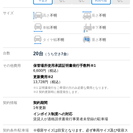
平置き
なし
なし
利用可能
なし
サイズ
高さ
不明
長さ
不明
車幅
不明
車下
不明
タイヤ幅
不明
重さ
不明
台数
20
台
（うち空き
7
台
）
その他費用
保管場所使用承諾証明書発行手数料※1
6,600
円（税込）
更新費用
※2
13,728
円（税込）
※1 証明書発行をご希望の方のみ必要な費用となります。
※2
契約更新時に都度発生します。
契約情報
契約期間
1
年更新
インボイス制度への対応
賃貸人が適格請求書発行事業者未登録の
駐車場
契約条件/
駐車場
※収容サイズは目安となります。必ず車両サイズ及び収容ス