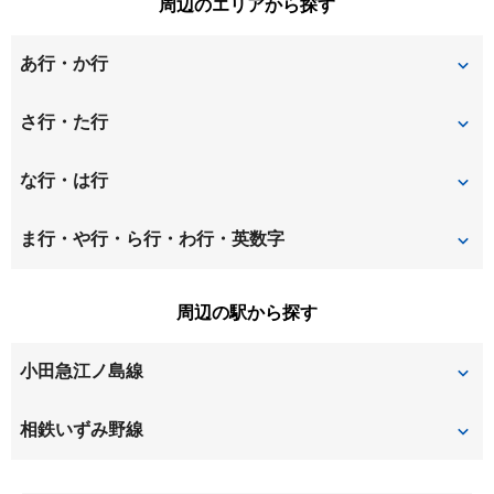
周辺のエリアから探す
あ行・か行
阿久和西
和泉中央北
さ行・た行
和泉中央南
和泉町
渋谷
下瀬谷
な行・は行
上飯田町
上和田
下和田
高倉
中田町
福田
ま行・や行・ら行・わ行・英数字
北新
長後
南瀬谷
宮沢
周辺の駅から探す
弥生台
小田急江ノ島線
桜ヶ丘
長後
相鉄いずみ野線
高座渋谷
いずみ中央
弥生台