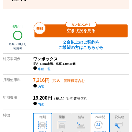
カンタン1分！
契約可
空き状況を見る
２台以上のご契約を
最短
8/10
より
ご希望の方はこちらから
利用可
ワンボックス
対応車両例
長さ 4.8m未満、車幅 1.8m未満
車種一覧
月額使用料
7,216
円
（税込）管理費等含む
内訳
初期費用
19,200
円
（税込）管理費等含む
内訳
特徴
種別
屋根
舗装
24時間
貸与物