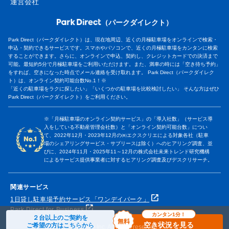
運営会社
（パークダイレクト）
Park Direct（パークダイレクト）は、現在地周辺、近くの月極駐車場をオンラインで検索・
申込・契約できるサービスです。スマホやパソコンで、近くの月極駐車場をカンタンに検索
することができます。さらに、オンラインで申込、契約し、クレジットカードでの決済まで
可能。最短約5分で月極駐車場をご利用いただけます。また、満車の時には「空き待ち予約」
をすれば、空きになった時点でメール連絡を受け取れます。 Park Direct（パークダイレク
ト）は、オンライン契約可能台数No.1！※
「近くの駐車場をラクに探したい」「いくつかの駐車場を比較検討したい」 そんな方はぜひ
Park Direct（パークダイレクト）をご利用ください。
※「月極駐車場のオンライン契約サービス」の「導入社数」（サービス導
入をしている不動産管理会社数）と「オンライン契約可能台数」につい
て、2022年12月・2023年12月の㈱エクスクリエによる対象各社（駐車
場のシェアリングサービス・サブリースは除く）へのヒアリング調査、並
びに、2024年11月・2025年11～12月の株式会社未来トレンド研究機構
によるサービス提供事業者に対するヒアリング調査及びデスクリサーチ。
関連サービス
1日貸し駐車場予約サービス「ワンデイパーク」
Park Direct for Business
カンタン1分！
２台以上のご契約を
空き状況を見る
ご希望の方はこちらから
© Nealle Inc. All rights reserved.