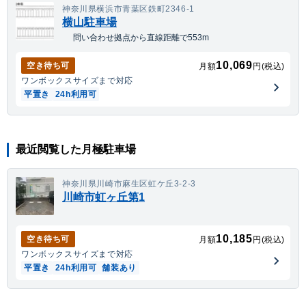
神奈川県横浜市青葉区鉄町2346-1
横山駐車場
問い合わせ拠点から直線距離で553m
10,069
空き待ち可
月額
円(税込)
ワンボックス
サイズまで対応
平置き
24h利用可
最近閲覧した月極駐車場
神奈川県川崎市麻生区虹ケ丘3-2-3
川崎市虹ヶ丘第1
10,185
空き待ち可
月額
円(税込)
ワンボックス
サイズまで対応
平置き
24h利用可
舗装あり