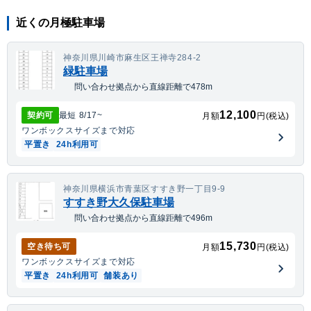
近くの月極駐車場
神奈川県川崎市麻生区王禅寺284-2
緑駐車場
問い合わせ拠点から直線距離で478m
12,100
契約可
最短
8/17
~
月額
円(税込)
ワンボックス
サイズまで対応
平置き
24h利用可
神奈川県横浜市青葉区すすき野一丁目9-9
すすき野大久保駐車場
問い合わせ拠点から直線距離で496m
15,730
空き待ち可
月額
円(税込)
ワンボックス
サイズまで対応
平置き
24h利用可
舗装あり