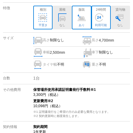
特徴
種別
屋根
舗装
24時間
貸与物
平置き
なし
あり
利用可能
なし
サイズ
高さ
制限なし
長さ
4,700mm
車幅
車下
制限なし
2,500mm
タイヤ幅
不明
重さ
不明
1
台
台数
その他費用
保管場所使用承諾証明書発行手数料※1
3,300
円（税込）
更新費用
※2
10,098
円（税込）
※1 証明書発行をご希望の方のみ必要な費用となります。
※2
契約更新時に都度発生します。
契約情報
契約期間
1
年更新