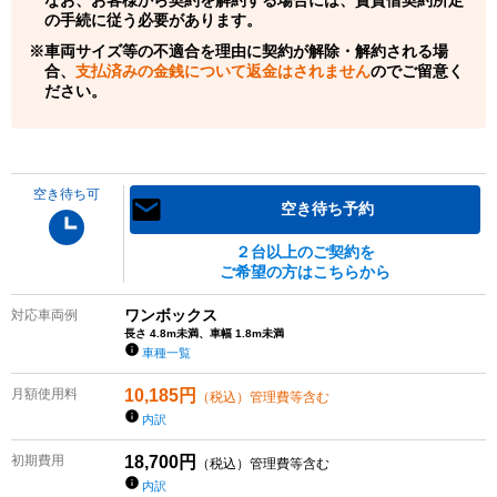
の手続に従う必要があります。
車両サイズ等の不適合を理由に契約が解除・解約される場
合、
支払済みの金銭について返金はされません
のでご留意く
ださい。
空き待ち可
空き待ち予約
２台以上のご契約を
ご希望の方はこちらから
ワンボックス
対応車両例
長さ 4.8m未満、車幅 1.8m未満
車種一覧
月額使用料
10,185
円
（税込）管理費等含む
内訳
初期費用
18,700
円
（税込）管理費等含む
内訳