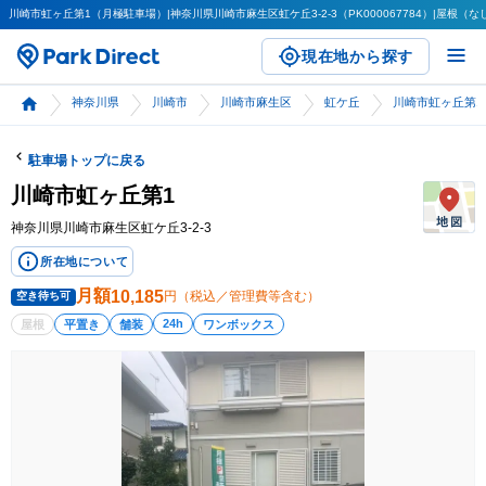
川崎市虹ヶ丘第1（月極駐車場）|神奈川県川崎市麻生区虹ケ丘3-2-3（PK000067784）|屋根（なし
現在地から探す
神奈川県
川崎市
川崎市麻生区
虹ケ丘
川崎市虹ヶ丘第1
駐車場トップに戻る
川崎市虹ヶ丘第1
神奈川県川崎市麻生区虹ケ丘3-2-3
所在地について
月額
10,185
円（税込／管理費等含む）
空き待ち可
24h
屋根
平置き
舗装
ワンボックス