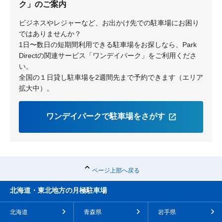
ク」のご案内
黒須田
もみの木台
ビジネスやレジャーなど、お出かけ先での駐車場にお困り
ではありませんか？
1日〜数日の短期間利用できる駐車場をお探しなら、Park
Directの関連サービス「ワンデイパーク」をご利用くださ
い。
全国の１日貸し駐車場を2週間先まで予約できます（エリア
拡大中）。
ワンデイパークで駐車場をさがす
ページ上部へ戻る
北海道・東北地方の月極駐車場
北海道
青森県
岩手県