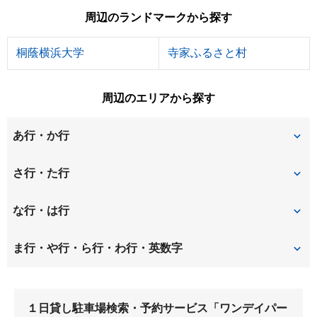
周辺のランドマークから探す
桐蔭横浜大学
寺家ふるさと村
周辺のエリアから探す
あ行・か行
あざみ野
美しが丘西
さ行・た行
荏子田
王禅寺
桜台
潮見台
な行・は行
王禅寺西
王禅寺東
下麻生
すすき野
虹ケ丘
白山
ま行・や行・ら行・わ行・英数字
大場町
上麻生
早野
東百合丘
みすずが丘
みたけ台
鴨志田町
鉄町
１日貸し駐車場検索・予約サービス「ワンデイパー
三輪町
元石川町