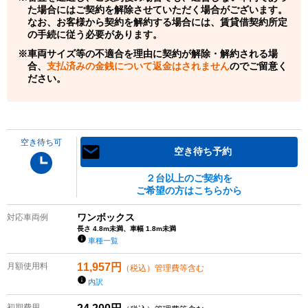
た場合にはご契約を解除させていただく場合がございます。
なお、お客様から契約を解約する場合には、賃貸借契約所定
の手続に従う必要があります。
車両サイズ等の不適合を理由に契約が解除・解約される場
合、
支払済みの金銭について返金はされません
のでご留意く
ださい。
空き待ち可
空き待ち予約
２台以上のご契約を
ご希望の方はこちらから
ワンボックス
対応車両例
長さ 4.8m未満、車幅 1.8m未満
車種一覧
月額使用料
11,957
円
（税込）管理費等含む
内訳
初期費用