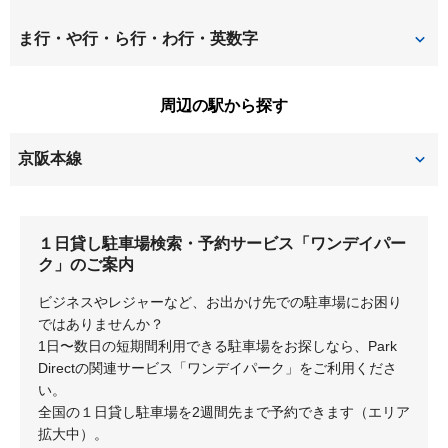
甲斐田東町
上島町
招提南町
招提元町
中宮西之町
中宮東之町
ま行・や行・ら行・わ行・英数字
上牧町
交北
新之栄町
須山町
中宮本町
中宮山戸町
牧野北町
牧野阪
周辺の駅から探す
御殿山町
五領町
田口
田口山
渚栄町
渚西
牧野下島町
牧野本町
京阪本線
出屋敷元町
道鵜町
渚南町
渚元町
南船橋
都丘町
御殿山
樟葉
堂山
西禁野
西牧野
養父丘
１日貸し駐車場検索・予約サービス「ワンデイパー
牧野
ク」のご案内
東船橋
東山
ビジネスやレジャーなど、お出かけ先での駐車場にお困り
船橋本町
ではありませんか？
1日〜数日の短期間利用できる駐車場をお探しなら、Park
Directの関連サービス「ワンデイパーク」をご利用くださ
い。
全国の１日貸し駐車場を2週間先まで予約できます（エリア
拡大中）。