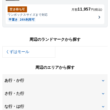
11,957
空き待ち可
月額
円(税込)
ワンボックス
サイズまで対応
平置き
24h利用可
周辺のランドマークから探す
くずはモール
周辺のエリアから探す
あ行・か行
井尻
磯島茶屋町
さ行・た行
甲斐田新町
甲斐田町
招提中町
招提平野町
な行・は行