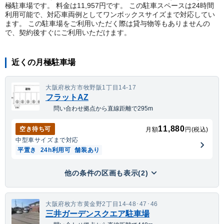
極駐車場です。 料金は11,957円です。 この駐車スペースは24時間
利用可能で、対応車両例としてワンボックスサイズまで対応してい
ます。 この駐車場をご利用いただく際は貸与物等もありませんの
で、契約後すぐにご利用いただけます。
近くの月極駐車場
大阪府枚方市牧野阪1丁目14-17
フラットAZ
問い合わせ拠点から直線距離で295m
11,880
空き待ち可
月額
円(税込)
中型車
サイズまで対応
平置き
24h利用可
舗装あり
他の条件の区画も表示(2)
大阪府枚方市黄金野2丁目14-48･47･46
三井ガーデンスクエア駐車場