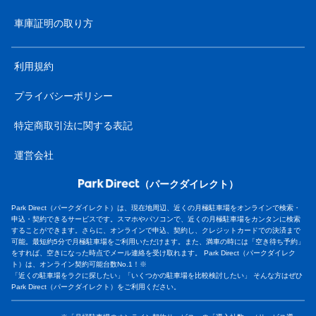
車庫証明の取り方
利用規約
プライバシーポリシー
特定商取引法に関する表記
運営会社
（パークダイレクト）
Park Direct（パークダイレクト）は、現在地周辺、近くの月極駐車場をオンラインで検索・
申込・契約できるサービスです。スマホやパソコンで、近くの月極駐車場をカンタンに検索
することができます。さらに、オンラインで申込、契約し、クレジットカードでの決済まで
可能。最短約5分で月極駐車場をご利用いただけます。また、満車の時には「空き待ち予約」
をすれば、空きになった時点でメール連絡を受け取れます。 Park Direct（パークダイレク
ト）は、オンライン契約可能台数No.1！※
「近くの駐車場をラクに探したい」「いくつかの駐車場を比較検討したい」 そんな方はぜひ
Park Direct（パークダイレクト）をご利用ください。