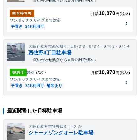
問い合わせ拠点から直線距離で448m
10,870
空き待ち可
月額
円(税込)
ワンボックス
サイズまで対応
平置き
24h利用可
大阪府枚方市西牧野4丁目973-3・973-4・974-3・974-4
西牧野4丁目駐車場
問い合わせ拠点から直線距離で498m
10,870
契約可
最短
8/10
~
月額
円(税込)
ワンボックス
サイズまで対応
平置き
24h利用可
舗装あり
最近閲覧した月極駐車場
大阪府枚方市牧野阪3丁目2-28
シャーメゾンクオーレ駐車場