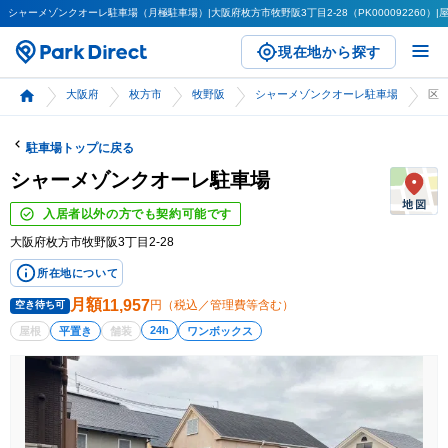
シャーメゾンクオーレ駐車場（月極駐車場）|大阪府枚方市牧野阪3丁目2-28（PK000092260）|屋
現在地から探す
大阪府
枚方市
牧野阪
シャーメゾンクオーレ駐車場
区画詳
駐車場トップに戻る
シャーメゾンクオーレ駐車場
入居者以外の方でも契約可能です
大阪府枚方市牧野阪3丁目2-28
所在地について
月額
11,957
円（税込／管理費等含む）
空き待ち可
24h
屋根
平置き
舗装
ワンボックス