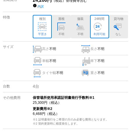
24,200
円
（税込）管理費等含む
内訳
特徴
種別
屋根
舗装
24時間
貸与物
平置き
不明
不明
利用可能
なし
サイズ
高さ
不明
長さ
不明
車幅
不明
車下
不明
タイヤ幅
不明
重さ
不明
4
台
台数
その他費用
保管場所使用承諾証明書発行手数料※1
25,300
円（税込）
更新費用
※2
6,468
円（税込）
※1 証明書発行をご希望の方のみ必要な費用となります。
※2
契約更新時に都度発生します。