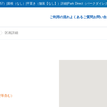
7）|屋根（なし）|平置き（舗装【なし】）詳細|Park Direct（パークダイレ
ご利用の流れ
よくあるご質問
お問い合
区画詳細
費等含む）