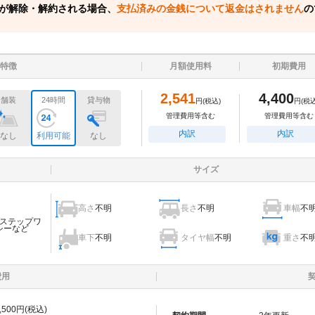
が解除・解約される場合、
支払済みの金銭について返金はされません
の
特徴
月額使用料
初期費用
2,541
4,400
舗装
24時間
貸与物
円
(税込)
円
(税込
管理費用等含む
管理費用等含む
内訳
内訳
なし
利用可能
なし
サイズ
高さ
不明
長さ
不明
車幅
不
ステップワ
シーなど
車下
不明
タイヤ幅
不明
重さ
不
費用
,500
円(税込)