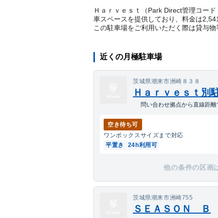
Ｈａｒｖｅｓｔ（Park Direct管理
車スペースを提供しており、料金は2,5
この駐車場をご利用いただく際は貸与物
近くの月極駐車場
茨城県潮来市洲崎８３８
Ｈａｒｖｅｓｔ別
問い合わせ拠点から直線距離
空き待ち可
ワンボックス
サイズまで対応
平置き
24h利用可
他の条件の区画
茨城県潮来市洲崎755
ＳＥＡＳＯＮ Ｂ