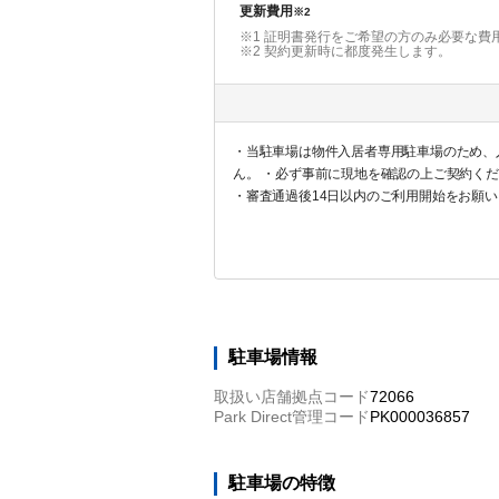
更新費用
※2
※1 証明書発行をご希望の方のみ必要な費
※2
契約更新時に都度発生します。
・当駐車場は物件入居者専用駐車場のため、
ん。 ・必ず事前に現地を確認の上ご契約く
・審査通過後14日以内のご利用開始をお願
駐車場情報
取扱い店舗拠点コード
72066
Park Direct管理コード
PK000036857
駐車場の特徴