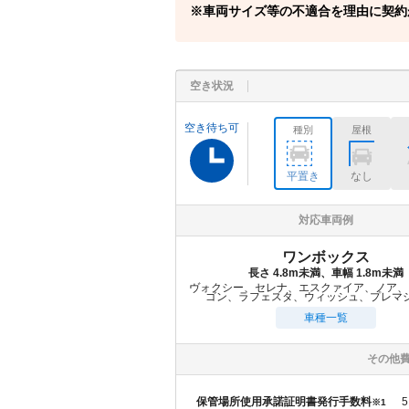
車両サイズ等の不適合を理由に契約
空き状況
空き待ち可
種別
屋根
平置き
なし
対応車両例
ワンボックス
長さ 4.8m未満、車幅 1.8m未満
ヴォクシー、セレナ、エスクァイア、ノア、
ゴン、ラフェスタ、ウィッシュ、プレマ
車種一覧
その他
保管場所使用承諾証明書発行手数料
5
※1