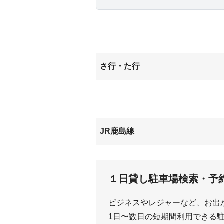
さ行・た行
新宮
洲崎
JR鹿島線
延方
１日貸し駐車場検索・予
ビジネスやレジャーなど、お出
1日〜数日の短期間利用できる駐車