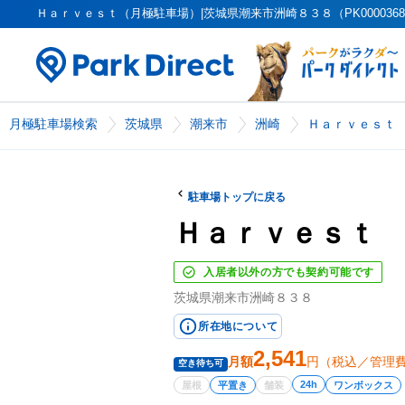
Ｈａｒｖｅｓｔ（月極駐車場）|茨城県潮来市洲崎８３８（PK00003685
月極駐車場検索
茨城県
潮来市
洲崎
Ｈａｒｖｅｓｔ
駐車場トップに戻る
Ｈａｒｖｅｓｔ
入居者以外の方でも契約可能です
茨城県潮来市洲崎８３８
所在地について
2,541
月額
円（税込／管理
空き待ち可
24h
屋根
平置き
舗装
ワンボックス