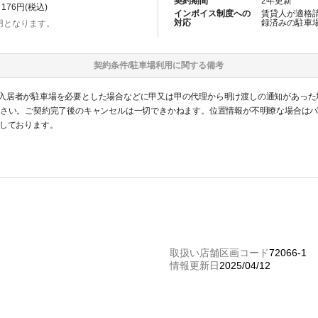
契約期間
2
年更新
176
円(税込)
インボイス制度への
賃貸人が適格
対応
録済みの
駐車
用となります。
契約条件/
駐車場
利用に関する備考
入居者が駐車場を必要とした場合などに甲又は甲の代理から明け渡しの通知があった
ださい。ご契約完了後のキャンセルは一切できかねます。位置情報が不明瞭な場合は
いしております。
取扱い店舗区画コード
72066-1
情報更新日
2025/04/12