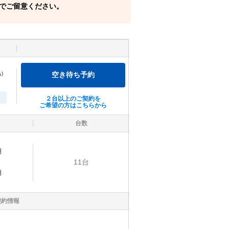
でご留意ください。
)
空き待ち予約
２台以上のご契約を
ご希望の方はこちらから
台数
明
11
台
明
契約情報