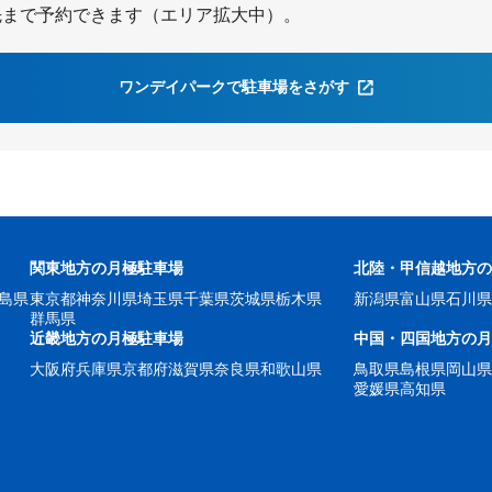
先まで予約できます（エリア拡大中）。
ワンデイパークで駐車場をさがす
関東地方の月極駐車場
北陸・甲信越地方
島県
東京都
神奈川県
埼玉県
千葉県
茨城県
栃木県
新潟県
富山県
石川
群馬県
近畿地方の月極駐車場
中国・四国地方の
大阪府
兵庫県
京都府
滋賀県
奈良県
和歌山県
鳥取県
島根県
岡山
愛媛県
高知県