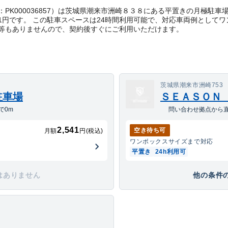
コード：PK000036857）は茨城県潮来市洲崎８３８にある平置きの月極
41円です。 この駐車スペースは24時間利用可能で、対応車両例として
等もありませんので、契約後すぐにご利用いただけます。
茨城県潮来市洲崎753
駐車場
ＳＥＡＳＯＮ
で0m
問い合わせ拠点から直
2,541
空き待ち可
月額
円(税込)
ワンボックス
サイズまで対応
平置き
24h利用可
はありません
他の条件の