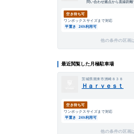
問い合わせ拠点から直線距離で
空き待ち可
ワンボックス
サイズまで対応
平置き
24h利用可
他の条件の区画
最近閲覧した月極駐車場
茨城県潮来市洲崎８３８
Ｈａｒｖｅｓｔ
空き待ち可
ワンボックス
サイズまで対応
平置き
24h利用可
他の条件の区画