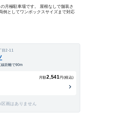
る平置きの月極駐車場です。 屋根なしで舗装さ
車両例としてワンボックスサイズまで対応
目2-11
ツ
線距離で90m
2,541
月額
円(税込)
の区画はありません