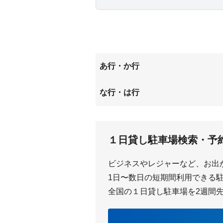
あ行・か行
潮来
な行・は行
日の出
１日貸し駐車場検索・予
ビジネスやレジャーなど、お出
1日〜数日の短期間利用できる駐車
全国の１日貸し駐車場を2週間