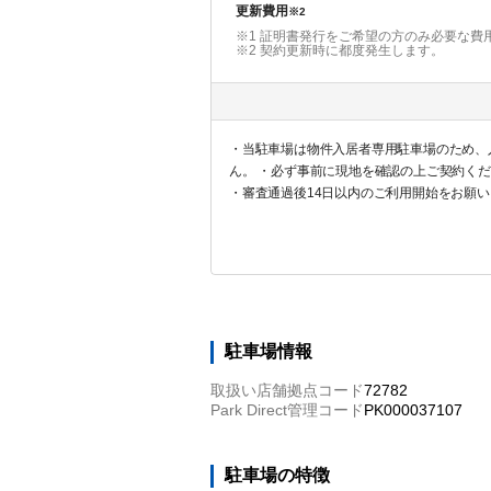
更新費用
※2
※1 証明書発行をご希望の方のみ必要な費
※2
契約更新時に都度発生します。
・当駐車場は物件入居者専用駐車場のため、
ん。 ・必ず事前に現地を確認の上ご契約く
・審査通過後14日以内のご利用開始をお願
駐車場情報
取扱い店舗拠点コード
72782
Park Direct管理コード
PK000037107
駐車場の特徴