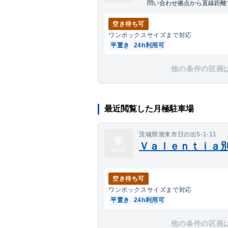
問い合わせ拠点から直線距離で
空き待ち可
ワンボックス
サイズまで対応
平置き
24h利用可
他の条件の区画
最近閲覧した月極駐車場
茨城県潮来市日の出5-1-11
Ｖａｌｅｎｔｉａ
空き待ち可
ワンボックス
サイズまで対応
平置き
24h利用可
他の条件の区画