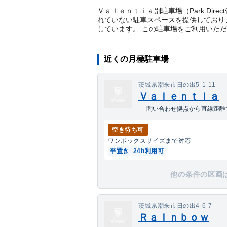
Ｖａｌｅｎｔｉａ別駐車場（Park Dire
れていない駐車スペースを提供しており、
しています。 この駐車場をご利用いた
近くの月極駐車場
茨城県潮来市日の出5-1-11
Ｖａｌｅｎｔｉａ
問い合わせ拠点から直線距離
空き待ち可
ワンボックス
サイズまで対応
平置き
24h利用可
他の条件の区画
茨城県潮来市日の出4-6-7
Ｒａｉｎｂｏｗ