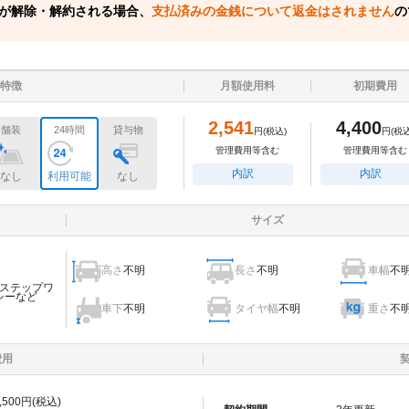
が解除・解約される場合、
支払済みの金銭について返金はされません
の
特徴
月額使用料
初期費用
2,541
4,400
舗装
24時間
貸与物
円
(税込)
円
(税込
管理費用等含む
管理費用等含む
内訳
内訳
なし
利用可能
なし
サイズ
高さ
不明
長さ
不明
車幅
不
ステップワ
シーなど
車下
不明
タイヤ幅
不明
重さ
不
費用
,500
円(税込)