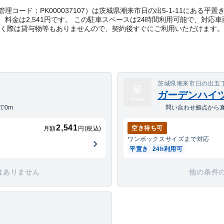
ct管理コード：PK000037107）は茨城県潮来市日の出5-1-11にあ
料金は2,541円です。 この駐車スペースは24時間利用可能で、対応
だく際は貸与物等もありませんので、契約後すぐにご利用いただけます。
茨城県潮来市日の出五丁
ガーデンハイ
で0m
問い合わせ拠点から直
2,541
空き待ち可
月額
円(税込)
ワンボックス
サイズまで対応
平置き
24h利用可
はありません
他の条件