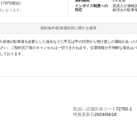
契約期間
2
年更新
176
円(税込)
インボイス制度への
賃貸人が適格
対応
録済みの
駐車
用となります。
契約条件/
駐車場
利用に関する備考
入居者が駐車場を必要とした場合などに甲又は甲の代理から明け渡しの通知があった
ださい。ご契約完了後のキャンセルは一切できかねます。位置情報が不明瞭な場合は
いしております。
取扱い店舗区画コード
72782-1
情報更新日
2024/04/18