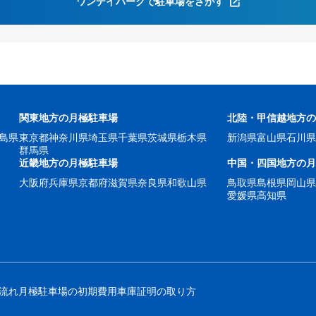
ワンデイパークで駐車場をさがす
関東地方の月極駐車場
北陸・甲信越地方
島県
東京都
神奈川県
埼玉県
千葉県
茨城県
栃木県
新潟県
富山県
石川
群馬県
近畿地方の月極駐車場
中国・四国地方の
大阪府
兵庫県
京都府
滋賀県
奈良県
和歌山県
鳥取県
島根県
岡山
愛媛県
高知県
流れ
月極駐車場の初期費用
車庫証明の取り方