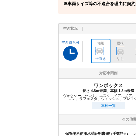
車両サイズ等の不適合を理由に契約
空き状況
空き待ち可
種別
屋根
平置き
なし
対応車両例
ワンボックス
長さ 4.8m未満、車幅 1.8m未満
ヴォクシー、セレナ、エスクァイア、ノア、
ゴン、ラフェスタ、ウィッシュ、プレマ
車種一覧
その他
保管場所使用承諾証明書発行手数料
5
※1