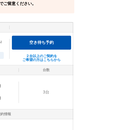
でご留意ください。
)
空き待ち予約
２台以上のご契約を
ご希望の方はこちらから
台数
明
3
台
明
契約情報