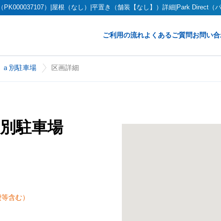
000037107）|屋根（なし）|平置き（舗装【なし】）詳細|Park Direct
ご利用の流れ
よくあるご質問
お問い合
ｉａ別駐車場
区画詳細
別駐車場
費等含む）