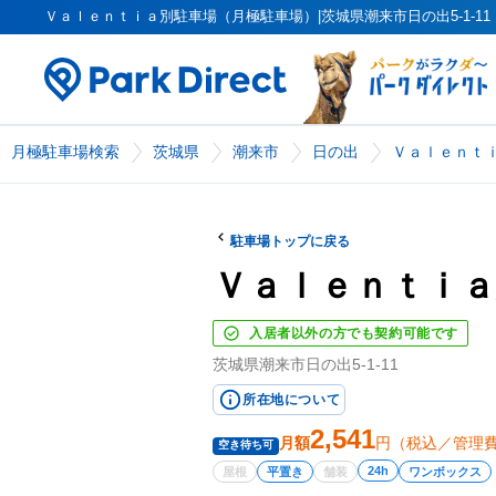
Ｖａｌｅｎｔｉａ別駐車場（月極駐車場）|茨城県潮来市日の出5-1-11（PK
月極駐車場検索
茨城県
潮来市
日の出
Ｖａｌｅｎｔ
駐車場トップに戻る
Ｖａｌｅｎｔｉａ
入居者以外の方でも契約可能です
茨城県潮来市日の出5-1-11
所在地について
2,541
月額
円（税込／管理
空き待ち可
24h
屋根
平置き
舗装
ワンボックス