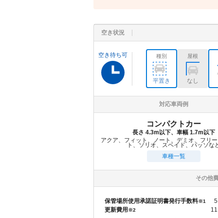
空き状況
空き待ち可
種別
屋根
平置き
なし
対応車両例
コンパクトカー
長さ 4.3m以下、車幅 1.7m以下
アクア、フィット、ノート、デミオ、フリー
ト、ソリオ、スペイド、パッソな
車種一覧
その他
保管場所使用承諾証明書発行手数料
5
※1
更新費用
11
※2