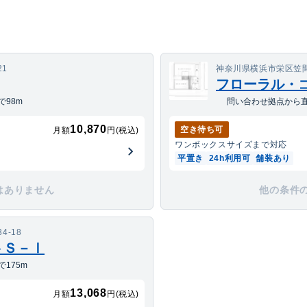
21
神奈川県横浜市栄区笠間3
フローラル・
98m
問い合わせ拠点から直
10,870
空き待ち可
月額
円(税込)
ワンボックス
サイズまで対応
平置き
24h利用可
舗装あり
はありません
他の条件
-18
トＳ－Ⅰ
175m
13,068
月額
円(税込)