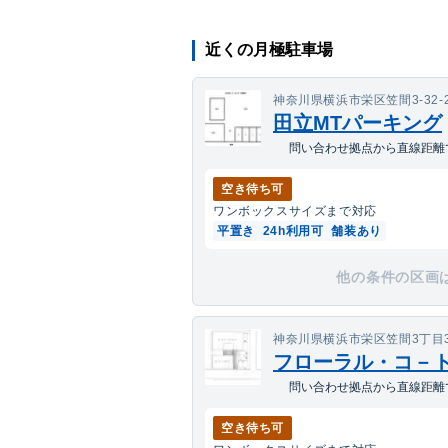
近くの月極駐車場
神奈川県横浜市栄区笠間3-32-
田立MTパーキング
問い合わせ拠点から直線距離で
空き待ち可
ワンボックス
サイズまで対応
平置き
24h利用可
舗装あり
他の条件の区画
神奈川県横浜市栄区笠間3丁目34
フローラル・コ－
問い合わせ拠点から直線距離で
空き待ち可