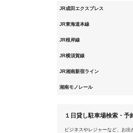
JR成田エクスプレス
大船
JR東海道本線
大船
JR根岸線
大船
本郷台
JR横須賀線
大船
JR湘南新宿ライン
大船
湘南モノレール
大船
富士見
１日貸し駐車場検索・予
ビジネスやレジャーなど、お出