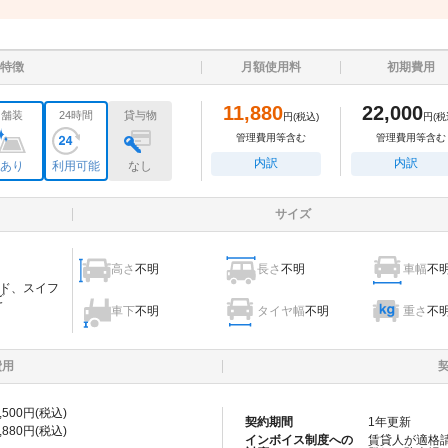
特徴
月額使用料
初期費用
11,880
22,000
舗装
24時間
貸与物
円
(税込)
円
(税
管理費用等含む
管理費用等含む
内訳
内訳
あり
利用可能
なし
サイズ
高さ
不明
長さ
不明
車幅
不
ド、スイフ
ど
車下
不明
タイヤ幅
不明
重さ
不
費用
,500
円(税込)
契約期間
1
年更新
,880
円(税込)
インボイス制度への
賃貸人が適格