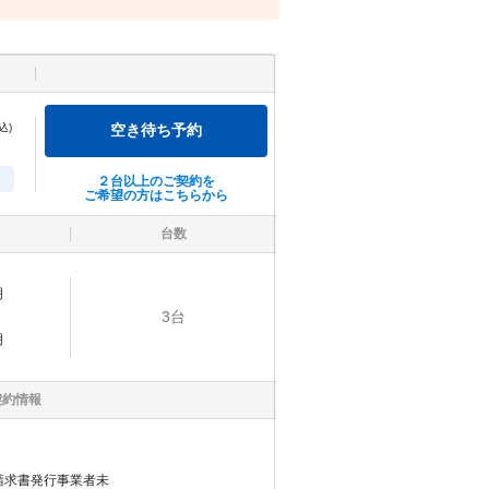
込)
空き待ち予約
２台以上のご契約を
ご希望の方はこちらから
台数
明
3
台
明
契約情報
請求書発行事業者未