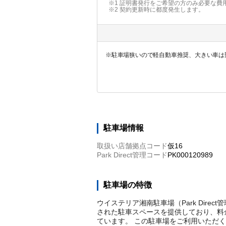
※1 証明書発行をご希望の方のみ必要な費
※2
契約更新時に都度発生します。
※駐車場狭いので軽自動車推奨、大きい車は
駐車場情報
取扱い店舗拠点コード
仮16
Park Direct管理コード
PK000120989
駐車場の特徴
ウイステリア湘南駐車場（Park Direc
された駐車スペースを提供しており、料金
ています。 この駐車場をご利用いただ