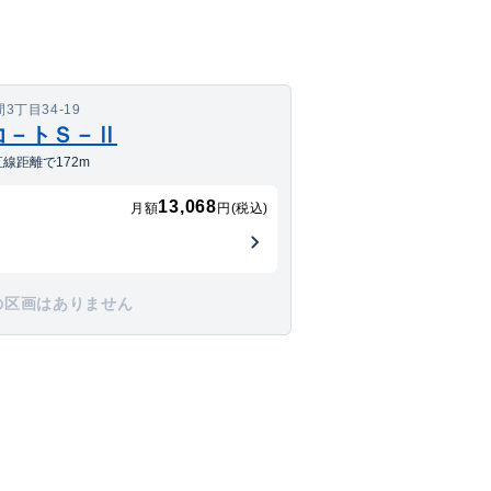
丁目34-19
コ－トＳ－Ⅱ
線距離で172m
13,068
月額
円(税込)
の区画はありません