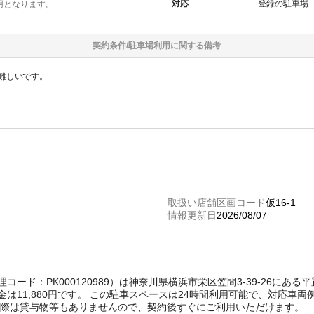
対応
登録の
駐車場
用となります。
契約条件/
駐車場
利用に関する備考
難しいです。
取扱い店舗区画コード
仮16-1
情報更新日
2026/08/07
t管理コード：PK000120989）は神奈川県横浜市栄区笠間3-39-26に
は11,880円です。 この駐車スペースは24時間利用可能で、対応車
く際は貸与物等もありませんので、契約後すぐにご利用いただけます。