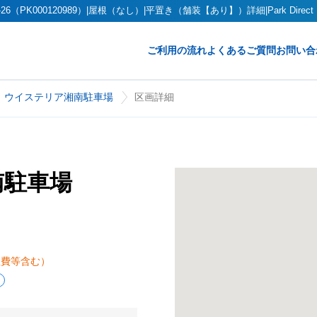
PK000120989）|屋根（なし）|平置き（舗装【あり】）詳細|Park Dire
ご利用の流れ
よくあるご質問
お問い合
ウイステリア湘南駐車場
区画詳細
南駐車場
理費等含む）