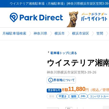
ウイステリア湘南駐車場（月極駐車場）|神奈川県横浜市栄区笠間3-39-26（
月極駐車場検索
神奈川県
横浜市
横浜市栄区
笠間
駐車場トップに戻る
ウイステリア湘
神奈川県横浜市栄区笠間3-39-26
所在地について
11,880
月額
円（税込／管
空き待ち可
24h
屋根
平置き
舗装
コンパクトカー