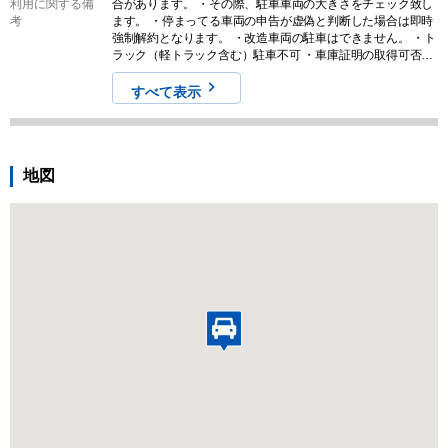
利用に関する備
合があります。 ・その際、駐車車両の大きさをチェック致し
考
ます。 ・停まってる車両の申告が虚偽と判断した場合は即時
強制解約となります。 ・改造車両の駐車はできません。 ・ト
ラック（軽トラック含む）駐車不可 ・車庫証明の取得可否お
よび発行遅延・不許可等については関係官公署の判断による
ものとし、貸主および管理会社は一切の責任を負わないもの
すべて表示
とする。 ★契約を希望する場合は現地確認必須★ 必ず現地を
確認の上、お手続きをお願い致します。
地図