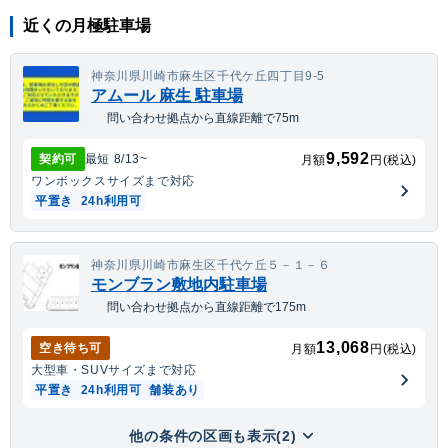
近くの月極駐車場
神奈川県川崎市麻生区千代ケ丘四丁目9-5
アムール 麻生 駐車場
問い合わせ拠点から直線距離で75m
9,592
契約可
最短
8/13
~
月額
円(税込)
ワンボックス
サイズまで対応
平置き
24h利用可
神奈川県川崎市麻生区千代ケ丘５－１－６
モンブラン敷地内駐車場
問い合わせ拠点から直線距離で175m
13,068
空き待ち可
月額
円(税込)
大型車・SUV
サイズまで対応
平置き
24h利用可
舗装あり
他の条件の区画も表示(2)