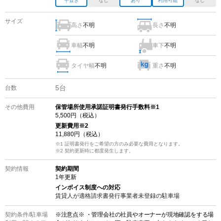
平置き
なし
あり
利用可能
なし
サイズ
高さ
不明
長さ
不明
車幅
不明
車下
不明
タイヤ幅
不明
重さ
不明
5
台
台数
その他費用
保管場所使用承諾証明書発行手数料※1
5,500
円（税込）
更新費用
※2
11,880
円（税込）
※1 証明書発行をご希望の方のみ必要な費用となります。
※2
契約更新時に都度発生します。
契約情報
契約期間
1
年更新
インボイス制度への対応
賃貸人が適格請求書発行事業者未登録の
駐車場
契約条件/
駐車場
※注意点※ ・管理会社の社員やオーナーが現地確認をする場