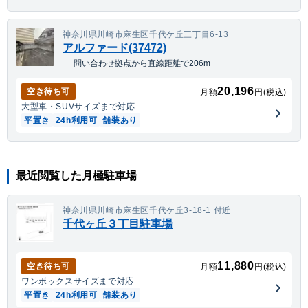
神奈川県川崎市麻生区千代ケ丘三丁目6-13
アルファード(37472)
問い合わせ拠点から直線距離で206m
20,196
空き待ち可
月額
円(税込)
大型車・SUV
サイズまで対応
平置き
24h利用可
舗装あり
最近閲覧した月極駐車場
神奈川県川崎市麻生区千代ケ丘3-18-1 付近
千代ヶ丘３丁目駐車場
11,880
空き待ち可
月額
円(税込)
ワンボックス
サイズまで対応
平置き
24h利用可
舗装あり