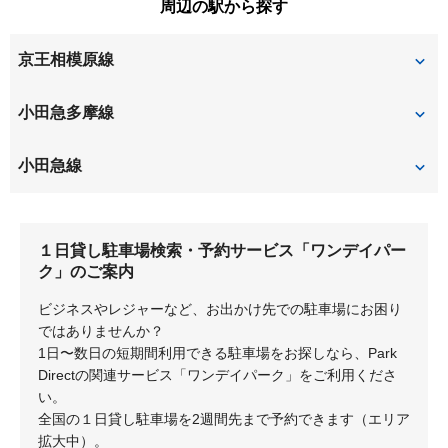
周辺の駅から探す
平尾
古沢
百村
矢野口
京王相模原線
細山
百合丘
京王よみうりランド
稲城
小田急多摩線
五月台
新百合ヶ丘
小田急線
栗平
新百合ヶ丘
柿生
１日貸し駐車場検索・予約サービス「ワンデイパー
百合ヶ丘
読売ランド前
ク」のご案内
ビジネスやレジャーなど、お出かけ先での駐車場にお困り
ではありませんか？
1日〜数日の短期間利用できる駐車場をお探しなら、Park
Directの関連サービス「ワンデイパーク」をご利用くださ
い。
全国の１日貸し駐車場を2週間先まで予約できます（エリア
拡大中）。