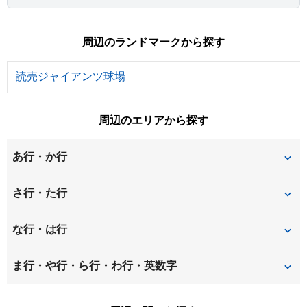
周辺のランドマークから探す
読売ジャイアンツ球場
周辺のエリアから探す
あ行・か行
王禅寺西
王禅寺東
さ行・た行
金程
栗谷
坂浜
白鳥
な行・は行
五力田
高石
多摩美
西生田
白山
ま行・や行・ら行・わ行・英数字
千代ケ丘
東長沼
東百合丘
万福寺
向原