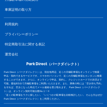
車庫証明の取り方
利用規約
プライバシーポリシー
特定商取引法に関する表記
運営会社
（パークダイレクト）
Park Direct（パークダイレクト）は、現在地周辺、近くの月極駐車場をオンラインで検索・
申込・契約できるサービスです。スマホやパソコンで、近くの月極駐車場をカンタンに検索
することができます。さらに、オンラインで申込、契約し、クレジットカードでの決済まで
可能。最短約5分で月極駐車場をご利用いただけます。また、満車の時には「空き待ち予約」
をすれば、空きになった時点でメール連絡を受け取れます。 Park Direct（パークダイレク
ト）は、オンライン契約可能台数No.1！※
「近くの駐車場をラクに探したい」「いくつかの駐車場を比較検討したい」 そんな方はぜひ
Park Direct（パークダイレクト）をご利用ください。