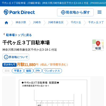
千代ヶ丘３丁目駐車場（月極駐車場）|神奈川県川崎市麻生区千代ケ丘3-18-1 付近（PK000144125
現在地から探す
神奈川県
川崎市
川崎市麻生区
千代ケ丘
千代ヶ丘３丁
駐車場トップに戻る
千代ヶ丘３丁目駐車場
神奈川県川崎市麻生区千代ケ丘3-18-1 付近
所在地について
月額
11,880
円（税込／管理費等含む）
空き待ち可
24h
屋根
平置き
舗装
ワンボックス