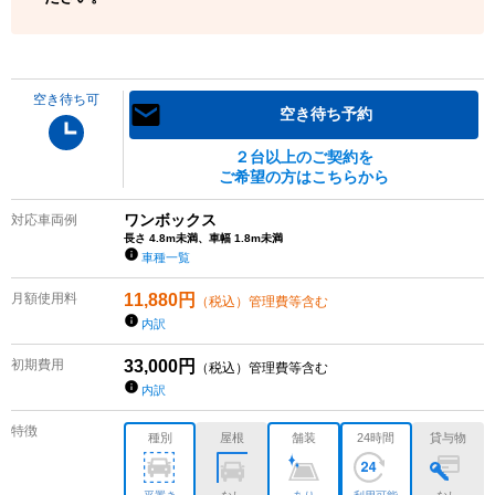
空き待ち可
空き待ち予約
２台以上のご契約を
ご希望の方はこちらから
ワンボックス
対応車両例
長さ 4.8m未満、車幅 1.8m未満
車種一覧
月額使用料
11,880
円
（税込）管理費等含む
内訳
初期費用
33,000
円
（税込）管理費等含む
内訳
特徴
種別
屋根
舗装
24時間
貸与物