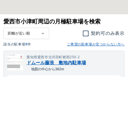
愛西市小津町周辺の月極駐車場を検索
契約可のみ表示
該当の駐車場
9
件
ご希望の駐車場が見つからない方へ
愛知県愛西市北河田町郷西250-2
ドムール藤浪 敷地内駐車場
地図の中心から382m
---
空き待ち可
月額
円(税込)
ワンボックス
サイズまで対応
平置き
24h利用可
愛知県愛西市北河田町郷西251-1､251-2､251-3
ドムール藤浪 第２駐車場
地図の中心から389m