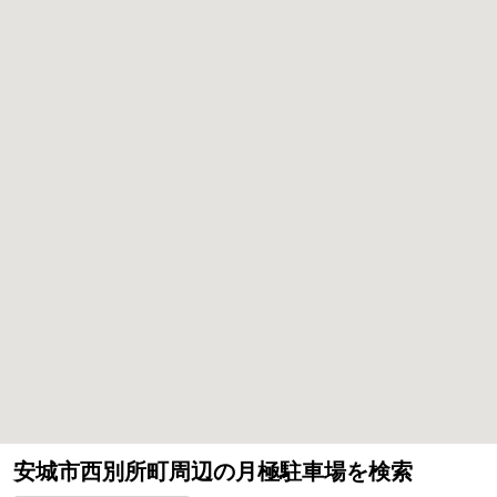
安城市西別所町周辺の月極駐車場を検索