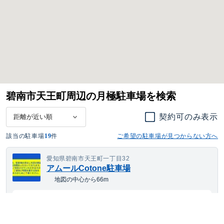
碧南市天王町周辺の月極駐車場を検索
契約可のみ表示
該当の駐車場
19
件
ご希望の駐車場が見つからない方へ
愛知県碧南市天王町一丁目32
アムールCotone駐車場
地図の中心から66m
4,917
空き待ち可
月額
円(税込)
ワンボックス
サイズまで対応
平置き
24h利用可