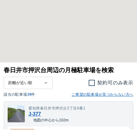
春日井市押沢台周辺の月極駐車場を検索
契約可のみ表示
該当の駐車場
39
件
ご希望の駐車場が見つからない方へ
愛知県春日井市押沢台3丁目6番1
J-377
地図の中心から102m
3,404
空き待ち可
月額
円(税込)