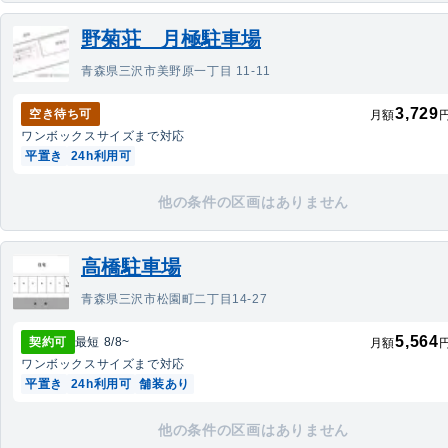
野菊荘 月極駐車場
青森県三沢市美野原一丁目 11-11
3,729
空き待ち可
月額
ワンボックス
サイズまで対応
平置き
24h利用可
他の条件の区画はありません
高橋駐車場
青森県三沢市松園町二丁目14-27
5,564
契約可
最短
8/8
~
月額
ワンボックス
サイズまで対応
平置き
24h利用可
舗装あり
他の条件の区画はありません