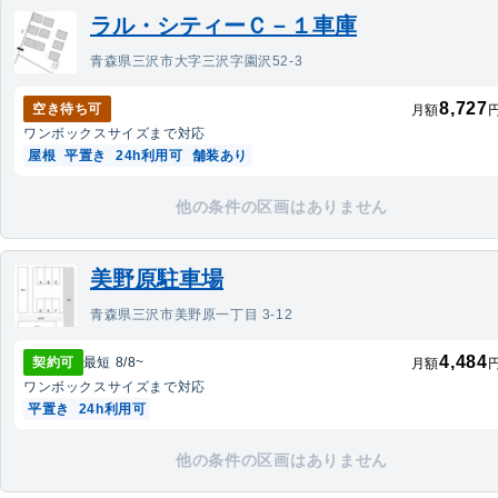
ラル・シティーＣ－１車庫
青森県三沢市大字三沢字園沢52-3
8,727
空き待ち可
月額
ワンボックス
サイズまで対応
屋根
平置き
24h利用可
舗装あり
他の条件の区画はありません
美野原駐車場
青森県三沢市美野原一丁目 3-12
4,484
契約可
最短
8/8
~
月額
ワンボックス
サイズまで対応
平置き
24h利用可
他の条件の区画はありません