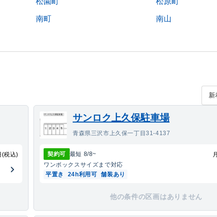
松園町
松原町
南町
南山
サンロク上久保駐車場
青森県三沢市上久保一丁目31-4137
契約可
最短
8/8
~
円(税込)
ワンボックス
サイズまで対応
平置き
24h利用可
舗装あり
他の条件の区画はありません