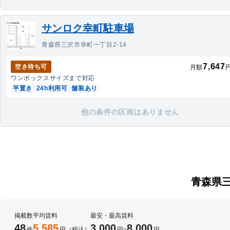
サンロク幸町駐車場
青森県三沢市幸町一丁目2-14
7,647
空き待ち可
月額
ワンボックス
サイズまで対応
平置き
24h利用可
舗装あり
他の条件の区画はありません
青森県
掲載数
平均賃料
最安・最高賃料
48
5,585
3,000
8,000
件
円（税込）
円
~
円