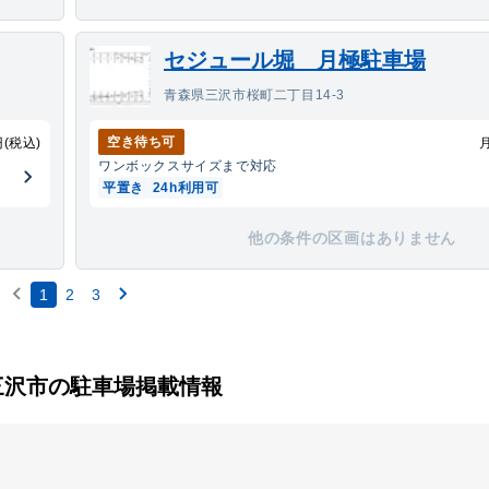
セジュール堀 月極駐車場
青森県三沢市桜町二丁目14-3
空き待ち可
円(税込)
ワンボックス
サイズまで対応
平置き
24h利用可
他の条件の区画はありません
1
2
3
三沢市の駐車場掲載情報