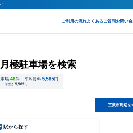
ト）
ご利用の流れ
よくあるご質問
お問い合
月極駐車場を検索
48
5,585
駐車場
件
平均賃料
円
5,585
平置き
円
三沢市周辺を
駅から探す