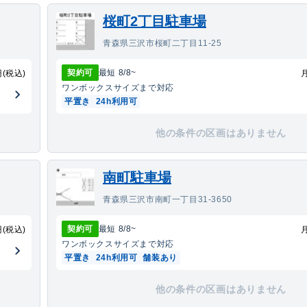
桜町2丁目駐車場
青森県三沢市桜町二丁目11-25
契約可
最短
8/8
~
円(税込)
ワンボックス
サイズまで対応
平置き
24h利用可
他の条件の区画はありません
南町駐車場
青森県三沢市南町一丁目31-3650
契約可
最短
8/8
~
円(税込)
ワンボックス
サイズまで対応
平置き
24h利用可
舗装あり
他の条件の区画はありません