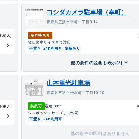
ヨシダカメラ駐車場（幸町）
青森県三沢市幸町一丁目9-14
空き待ち可
円(税込)
軽自動車
サイズまで対応
平置き
24h利用可
舗装あり
他の条件の区画も表示(3)
山本重光駐車場
青森県三沢市松園町二丁目16-10
契約可
最短
8/8
~
円(税込)
ワンボックス
サイズまで対応
平置き
24h利用可
他の条件の区画はありません