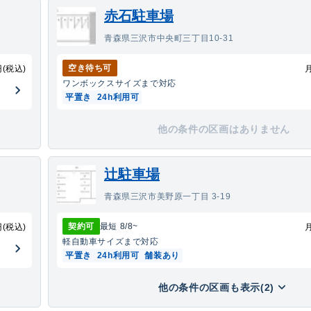
赤石駐車場
青森県三沢市中央町三丁目10-31
空き待ち可
円(税込)
ワンボックス
サイズまで対応
平置き
24h利用可
他の条件の区画はありません
辻駐車場
青森県三沢市美野原一丁目 3-19
契約可
最短
8/8
~
円(税込)
軽自動車
サイズまで対応
平置き
24h利用可
舗装あり
他の条件の区画も表示(2)