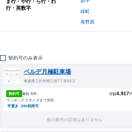
前平
ま行・や行・ら行・わ
行・英数字
緑町
美野原
契約可のみ表示
ベルデ月極駐車場
青森県三沢市岡三沢7丁目43-2
4,917
契約可
最短
8/8
~
月額
ワンボックス
サイズまで対応
平置き
24h利用可
他の条件の区画はありません