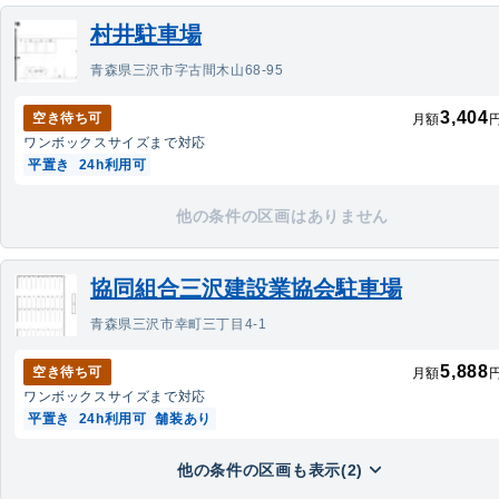
村井駐車場
青森県三沢市字古間木山68-95
3,404
空き待ち可
月額
ワンボックス
サイズまで対応
平置き
24h利用可
他の条件の区画はありません
協同組合三沢建設業協会駐車場
青森県三沢市幸町三丁目4-1
5,888
空き待ち可
月額
ワンボックス
サイズまで対応
平置き
24h利用可
舗装あり
他の条件の区画も表示(2)