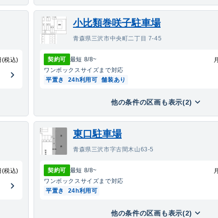
小比類巻咲子駐車場
青森県三沢市中央町二丁目 7-45
契約可
最短
8/8
~
円(税込)
ワンボックス
サイズまで対応
平置き
24h利用可
舗装あり
他の条件の区画も表示(2)
東口駐車場
青森県三沢市字古間木山63-5
契約可
最短
8/8
~
円(税込)
ワンボックス
サイズまで対応
平置き
24h利用可
他の条件の区画も表示(2)