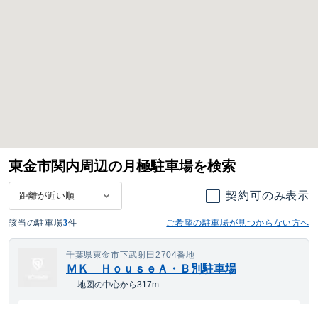
東金市関内周辺の月極駐車場を検索
契約可のみ表示
該当の駐車場
3
件
ご希望の駐車場が見つからない方へ
千葉県東金市下武射田2704番地
ＭＫ ＨｏｕｓｅＡ・Ｂ別駐車場
地図の中心から317m
3,729
空き待ち可
月額
円(税込)