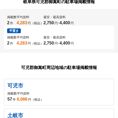
岐阜県可児郡御嵩町の駐車場掲載情報
掲載数
平均賃料
最安・最高賃料
2
4,283
2,750
4,400
件
円（税込）
円
~
円
平置き
掲載数
平均賃料
最安・最高賃料
2
4,283
2,750
4,400
件
円（税込）
円
~
円
可児郡御嵩町周辺地域の駐車場掲載情報
可児市
掲載数
平均賃料
57
6,086
件
円（税込）
土岐市