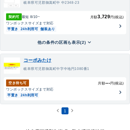
岐阜県可児郡御嵩町中 中2348-23
3,729
契約可
最短
8/10
~
月額
円(税込)
ワンボックス
サイズまで対応
平置き
24h利用可
舗装あり
他の条件の区画も表示(2)
コーポみたけ
岐阜県可児郡御嵩町中字中地円1080番1
---
空き待ち可
月額
円(税込)
ワンボックス
サイズまで対応
平置き
24h利用可
1