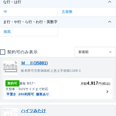
な行・は行
中
古屋敷
ま行・や行・ら行・わ行・英数字
御嵩
契約可のみ表示
Ｍ Ⅱ(35881)
岐阜県可児郡御嵩町上恵土字前畑1188-1
4,917
契約可
最短
8/17
~
月額
円(税込)
大型車・SUV
サイズまで対応
平置き
24h利用可
舗装あり
ハイツみたけ