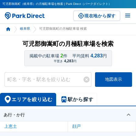
可児郡御嵩町（岐阜県）の月極駐車場を検索 | Park Direct（パークダイレクト）
現在地から探す
岐阜県
可児郡御嵩町の月極駐車場 検索
可児郡御嵩町の月極駐車場を検索
2
4,283
掲載中の駐車場
件
平均賃料
円
4,283
平置き
円
地図表示
エリアを絞り込む
駅から探す
あ行・か行
上恵土
顔戸