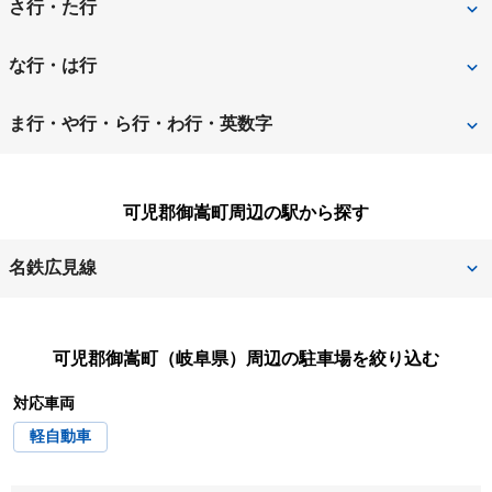
安八郡安八町
安八郡神戸町
さ行・た行
安八郡輪之内町
揖斐郡池田町
関市
高山市
な行・は行
揖斐郡揖斐川町
揖斐郡大野町
多治見市
土岐市
中津川市
羽島郡笠松町
ま行・や行・ら行・わ行・英数字
恵那市
大垣市
羽島郡岐南町
羽島市
瑞浪市
瑞穂市
海津市
各務原市
可児郡御嵩町周辺の駅から探す
飛騨市
不破郡垂井町
美濃加茂市
美濃市
可児郡御嵩町
可児市
名鉄広見線
本巣郡北方町
本巣市
加茂郡坂祝町
加茂郡富加町
御嵩
御嵩口
山県市
養老郡養老町
加茂郡八百津町
岐阜市
可児郡御嵩町（岐阜県）
周辺の駐車場を絞り込む
顔戸
対応車両
郡上市
下呂市
軽自動車