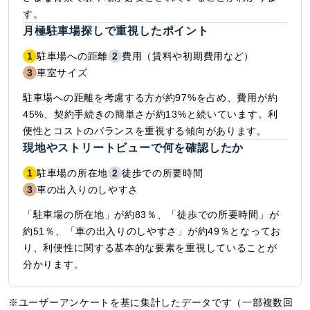
す。
月極駐車場探しで重視したポイント
1
駐車場への距離
2
費用（賃料や初期費用など）
3
車室サイズ
駐車場への距離を考慮する方が約97%を占め、費用が約
45%、契約手続きの簡単さが約13%と続いています。利
便性とコストのバランスを重視する傾向があります。
現地やストリートビューで何を確認したか
1
駐車場の所在地
2
徒歩での所要時間
3
車の出入りのしやすさ
「駐車場の所在地」が約83％、「徒歩での所要時間」が
約51％、「車の出入りのしやすさ」が約49％となってお
り、利便性に関する基本的な要素を重視していることが
分かります。
※ユーザーアンケートを基に集計したデータです（一部複数回