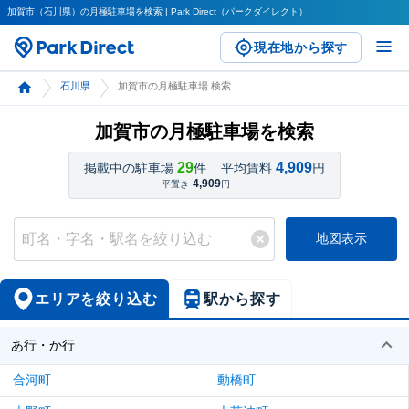
加賀市（石川県）の月極駐車場を検索 | Park Direct（パークダイレクト）
現在地から探す
石川県
加賀市の月極駐車場 検索
加賀市の月極駐車場を検索
29
4,909
掲載中の駐車場
件
平均賃料
円
4,909
平置き
円
地図表示
エリアを絞り込む
駅から探す
あ行・か行
合河町
動橋町