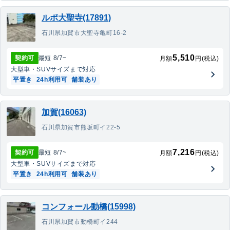
ルポ大聖寺(17891)
石川県加賀市大聖寺亀町16-2
5,510
契約可
最短
8/7
~
月額
円(税込)
大型車・SUV
サイズまで対応
平置き
24h利用可
舗装あり
加賀(16063)
石川県加賀市熊坂町イ22-5
7,216
契約可
最短
8/7
~
月額
円(税込)
大型車・SUV
サイズまで対応
平置き
24h利用可
舗装あり
コンフォール動橋(15998)
石川県加賀市動橋町イ244