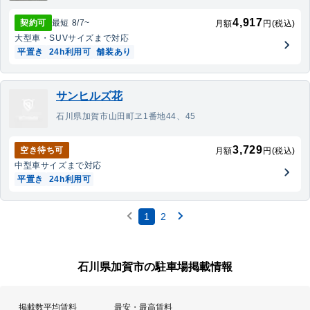
4,917
契約可
最短
8/7
~
月額
円(税込)
大型車・SUV
サイズまで対応
平置き
24h利用可
舗装あり
サンヒルズ花
石川県加賀市山田町ヱ1番地44、45
3,729
空き待ち可
月額
円(税込)
中型車
サイズまで対応
平置き
24h利用可
1
2
石川県加賀市の駐車場掲載情報
掲載数
平均賃料
最安・最高賃料