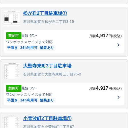
松が丘2丁目駐車場①
石川県加賀市松が丘二丁目3-15
4,917
契約可
最短
9/1
~
月額
円(税込)
ワンボックス
サイズまで対応
平置き
24h利用可
舗装あり
大聖寺東町3丁目駐車場
石川県加賀市大聖寺東町三丁目25-2
4,917
契約可
最短
8/7
~
月額
円(税込)
ワンボックス
サイズまで対応
平置き
24h利用可
舗装あり
小菅波町2丁目駐車場①
石川県加賀市小菅波町二丁目67