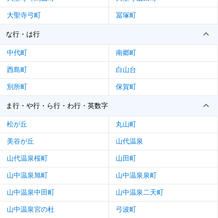
大聖寺弓町
冨塚町
な行・は行
中代町
南郷町
西島町
白山台
別所町
保賀町
ま行・や行・ら行・わ行・英数字
松が丘
丸山町
美谷が丘
山代温泉
山代温泉桜町
山田町
山中温泉旭町
山中温泉泉町
山中温泉中田町
山中温泉二天町
山中温泉宮の杜
弓波町