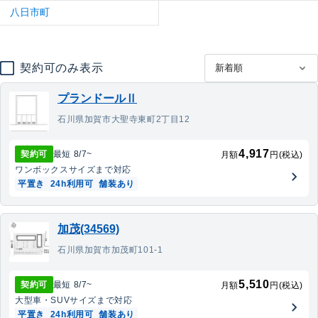
八日市町
契約可のみ表示
プランドールⅡ
石川県加賀市大聖寺東町2丁目12
4,917
契約可
最短
8/7
~
月額
円(税込)
ワンボックス
サイズまで対応
平置き
24h利用可
舗装あり
加茂(34569)
石川県加賀市加茂町101-1
5,510
契約可
最短
8/7
~
月額
円(税込)
大型車・SUV
サイズまで対応
平置き
24h利用可
舗装あり