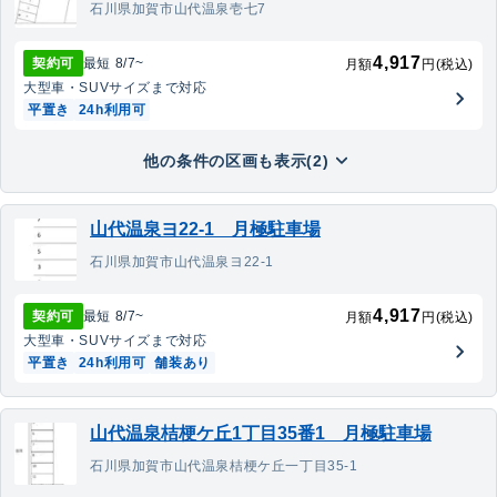
石川県加賀市山代温泉壱七7
4,917
契約可
最短
8/7
~
月額
円(税込)
大型車・SUV
サイズまで対応
平置き
24h利用可
他の条件の区画も表示(2)
山代温泉ヨ22-1 月極駐車場
石川県加賀市山代温泉ヨ22-1
4,917
契約可
最短
8/7
~
月額
円(税込)
大型車・SUV
サイズまで対応
平置き
24h利用可
舗装あり
山代温泉桔梗ケ丘1丁目35番1 月極駐車場
石川県加賀市山代温泉桔梗ケ丘一丁目35-1