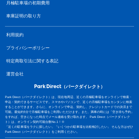
月極駐車場の初期費用
車庫証明の取り方
利用規約
プライバシーポリシー
特定商取引法に関する表記
運営会社
（パークダイレクト）
Park Direct（パークダイレクト）は、現在地周辺、近くの月極駐車場をオンラインで検索・
申込・契約できるサービスです。スマホやパソコンで、近くの月極駐車場をカンタンに検索
することができます。さらに、オンラインで申込、契約し、クレジットカードでの決済まで
可能。最短約5分で月極駐車場をご利用いただけます。また、満車の時には「空き待ち予約」
をすれば、空きになった時点でメール連絡を受け取れます。 Park Direct（パークダイレク
ト）は、オンライン契約可能台数No.1！※
「近くの駐車場をラクに探したい」「いくつかの駐車場を比較検討したい」 そんな方はぜひ
Park Direct（パークダイレクト）をご利用ください。