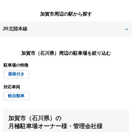
河北郡内灘町
河北郡津幡町
七尾市
野々市市
加賀市周辺の駅から探す
かほく市
小松市
能美市
羽咋郡宝達志水町
JR北陸本線
羽咋市
白山市
加賀温泉
動橋
加賀市（石川県）
周辺の駐車場を絞り込む
大聖寺
駐車場の特徴
屋根付き
対応車両
軽自動車
加賀市（石川県）の
月極駐車場オーナー様・管理会社様