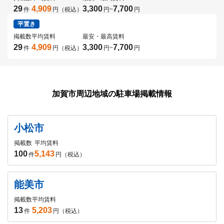
29
4,909
3,300
7,700
件
円（税込）
円
~
円
平置き
掲載数
平均賃料
最安・最高賃料
29
4,909
3,300
7,700
件
円（税込）
円
~
円
加賀市周辺地域の駐車場掲載情報
小松市
掲載数
平均賃料
100
5,143
件
円（税込）
能美市
掲載数
平均賃料
13
5,203
件
円（税込）