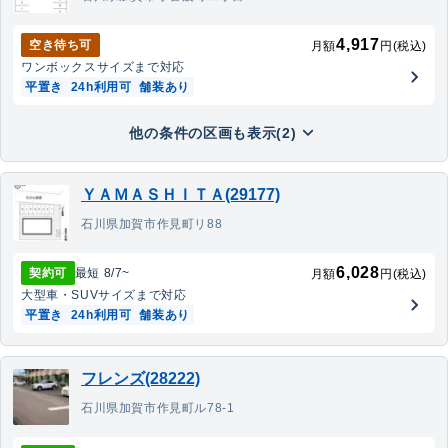
4,917
空き待ち可
月額
円(税込)
ワンボックス
サイズまで対応
平置き
24h利用可
舗装あり
他の条件の区画も表示(2)
ＹＡＭＡＳＨＩＴＡ(29177)
石川県加賀市作見町リ88
6,028
契約可
最短
8/7
~
月額
円(税込)
大型車・SUV
サイズまで対応
平置き
24h利用可
舗装あり
フレンズ(28222)
石川県加賀市作見町ル78-1