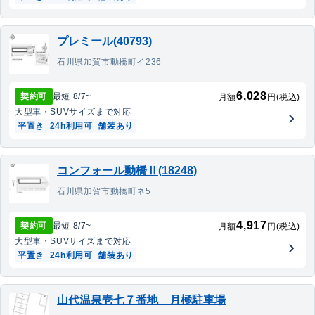
プレミール(40793)
石川県加賀市動橋町イ236
6,028
契約可
最短
8/7
~
月額
円(税込)
大型車・SUV
サイズまで対応
平置き
24h利用可
舗装あり
コンフォール動橋Ⅱ(18248)
石川県加賀市動橋町ネ5
4,917
契約可
最短
8/7
~
月額
円(税込)
大型車・SUV
サイズまで対応
平置き
24h利用可
舗装あり
山代温泉壱七７番地 月極駐車場