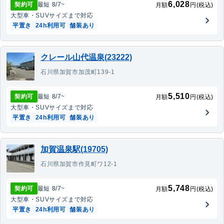
6,028
契約可
最短
8/7
~
月額
円(税込)
大型車・SUV
サイズまで対応
平置き
24h利用可
舗装あり
クレール山代温泉(23222)
石川県加賀市加茂町139-1
5,510
契約可
最短
8/7
~
月額
円(税込)
大型車・SUV
サイズまで対応
平置き
24h利用可
舗装あり
加賀温泉駅(19705)
石川県加賀市作見町ワ12-1
5,748
契約可
最短
8/7
~
月額
円(税込)
大型車・SUV
サイズまで対応
平置き
24h利用可
舗装あり