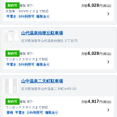
6,028
契約可
最短
8/7
~
月額
円(税込)
大型車・SUV
サイズまで対応
平置き
24h利用可
舗装あり
山代温泉桔梗丘駐車場
石川県加賀市山代温泉桔梗丘２丁目75
6,028
契約可
最短
8/7
~
月額
円(税込)
ワンボックス
サイズまで対応
平置き
24h利用可
舗装あり
山中温泉二天町駐車場
石川県加賀市山中温泉二天町ホ40-10
4,917
契約可
最短
8/7
~
月額
円(税込)
ワンボックス
サイズまで対応
屋根
平置き
24h利用可
舗装あり