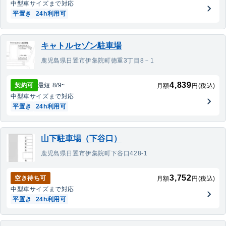
中型車
サイズまで対応
平置き
24h利用可
キャトルセゾン駐車場
鹿児島県日置市伊集院町徳重3丁目8－1
4,839
契約可
最短
8/9
~
月額
円(税込)
中型車
サイズまで対応
平置き
24h利用可
山下駐車場（下谷口）
鹿児島県日置市伊集院町下谷口428-1
3,752
空き待ち可
月額
円(税込)
中型車
サイズまで対応
平置き
24h利用可