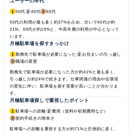
ユーザーの年代
1
50代
2
40代
3
60代
50代の利用が最も多く約37%を占め、次いで40代が約
21%、60代が約19%と、中高年層の利用が中心となって
います。
月極駐車場を探すきっかけ
1
勤務先で駐車場が必要になった
2
お住まいの引っ越し
3
職場の変更
勤務先で駐車場が必要になった方が約41%と最も多く、
引っ越しが約24%で続きます。仕事関連の理由や住環境
の変化に伴い、駐車場を探す需要が高いことが分かりま
す。
月極駐車場探しで重視したポイント
1
駐車場への距離
2
費用（賃料や初期費用など）
3
契約手続きの簡単さ
駐車場への距離を重視する方が約71%と圧倒的に多く、