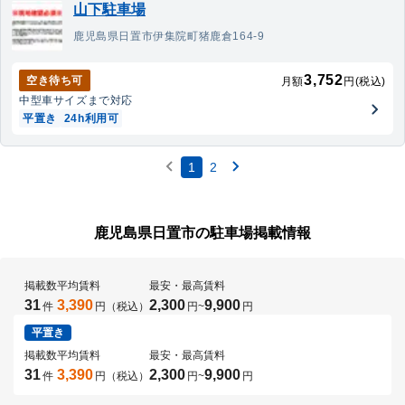
山下駐車場
鹿児島県日置市伊集院町猪鹿倉164-9
3,752
空き待ち可
月額
円(税込)
中型車
サイズまで対応
平置き
24h利用可
1
2
鹿児島県日置市の駐車場掲載情報
掲載数
平均賃料
最安・最高賃料
31
3,390
2,300
9,900
件
円（税込）
円
~
円
平置き
掲載数
平均賃料
最安・最高賃料
31
3,390
2,300
9,900
件
円（税込）
円
~
円