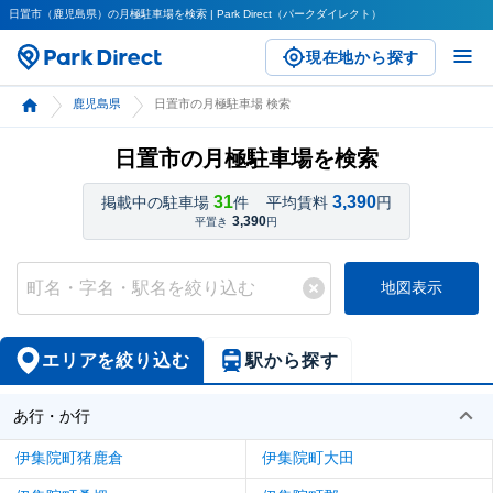
日置市（鹿児島県）の月極駐車場を検索 | Park Direct（パークダイレクト）
現在地から探す
鹿児島県
日置市の月極駐車場 検索
日置市の月極駐車場を検索
31
3,390
掲載中の駐車場
件
平均賃料
円
3,390
平置き
円
地図表示
エリアを絞り込む
駅から探す
あ行・か行
伊集院町猪鹿倉
伊集院町大田