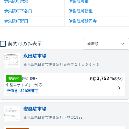
伊集院町桑畑
伊集院町郡
伊集院町下谷口
伊集院町徳重
伊集院町野田
伊集院町妙円寺
契約可のみ表示
永田駐車場
鹿児島県日置市伊集院町妙円寺２丁目５６－６
3,752
契約可
最短
8/9
~
月額
円(税込)
中型車
サイズまで対応
平置き
24h利用可
安楽駐車場
鹿児島県日置市伊集院町下谷口1999