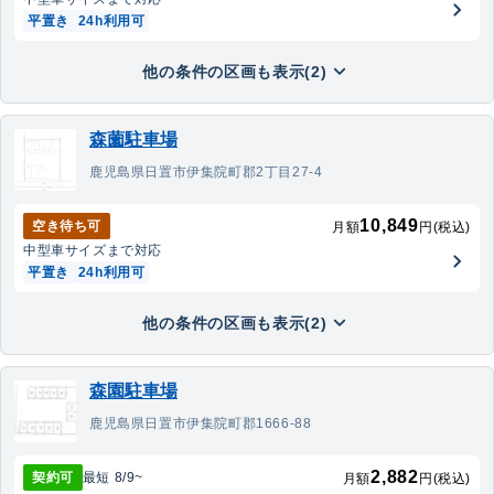
平置き
24h利用可
他の条件の区画も表示(2)
森薗駐車場
鹿児島県日置市伊集院町郡2丁目27-4
10,849
空き待ち可
月額
円(税込)
中型車
サイズまで対応
平置き
24h利用可
他の条件の区画も表示(2)
森園駐車場
鹿児島県日置市伊集院町郡1666-88
2,882
契約可
最短
8/9
~
月額
円(税込)