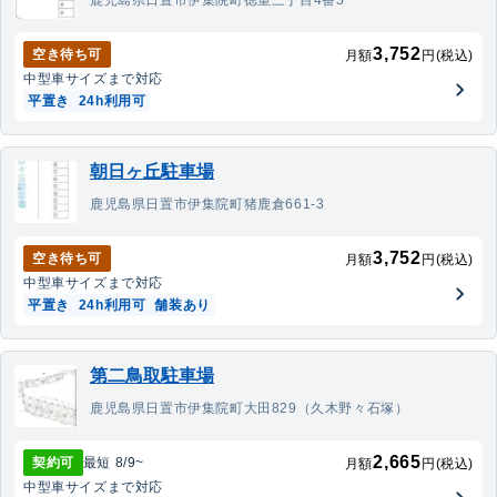
鹿児島県日置市伊集院町徳重三丁目4番5
3,752
空き待ち可
月額
円(税込)
中型車
サイズまで対応
平置き
24h利用可
朝日ヶ丘駐車場
鹿児島県日置市伊集院町猪鹿倉661-3
3,752
空き待ち可
月額
円(税込)
中型車
サイズまで対応
平置き
24h利用可
舗装あり
第二鳥取駐車場
鹿児島県日置市伊集院町大田829（久木野々石塚）
2,665
契約可
最短
8/9
~
月額
円(税込)
中型車
サイズまで対応