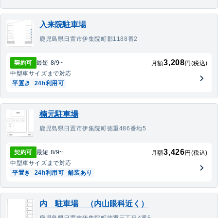
入来院駐車場
鹿児島県日置市伊集院町郡1188番2
3,208
契約可
最短
8/9
~
月額
円(税込)
中型車
サイズまで対応
平置き
24h利用可
楠元駐車場
鹿児島県日置市伊集院町徳重486番地5
3,426
契約可
最短
8/9
~
月額
円(税込)
中型車
サイズまで対応
平置き
24h利用可
舗装あり
内 駐車場 （内山眼科近く）