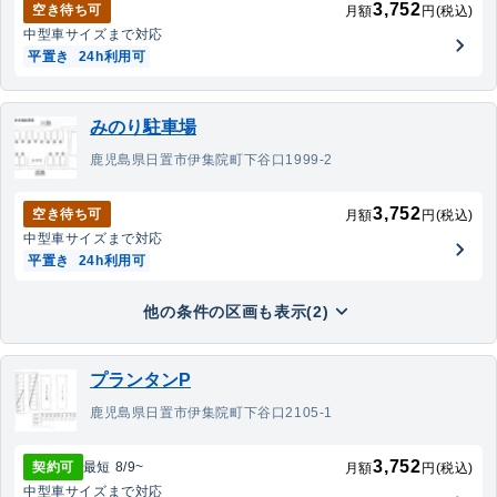
3,752
空き待ち可
月額
円(税込)
中型車
サイズまで対応
平置き
24h利用可
みのり駐車場
鹿児島県日置市伊集院町下谷口1999-2
3,752
空き待ち可
月額
円(税込)
中型車
サイズまで対応
平置き
24h利用可
他の条件の区画も表示(2)
プランタンP
鹿児島県日置市伊集院町下谷口2105-1
3,752
契約可
最短
8/9
~
月額
円(税込)
中型車
サイズまで対応