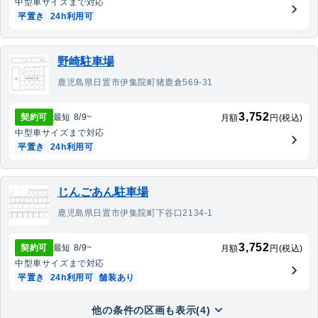
中型車
サイズまで対応
平置き
24h利用可
野崎駐車場
鹿児島県日置市伊集院町猪鹿倉569-31
3,752
契約可
最短
8/9
~
月額
円(税込)
中型車
サイズまで対応
平置き
24h利用可
じんごあん駐車場
鹿児島県日置市伊集院町下谷口2134-1
3,752
契約可
最短
8/9
~
月額
円(税込)
中型車
サイズまで対応
平置き
24h利用可
舗装あり
他の条件の区画も表示(4)