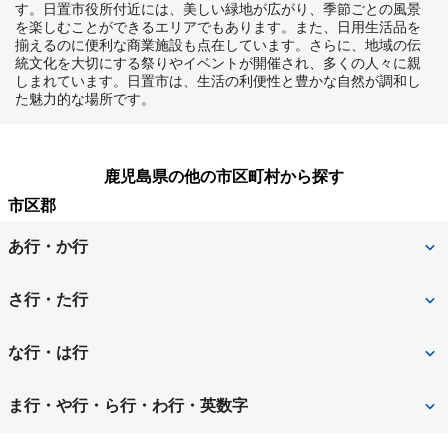
す。日置市役所付近には、美しい緑地が広がり、季節ごとの風景
を楽しむことができるエリアでもあります。また、日用生活品を
揃えるのに便利な商業施設も点在しています。さらに、地域の伝
統文化を大切にする祭りやイベントが開催され、多くの人々に親
しまれています。日置市は、生活の利便性と豊かな自然が調和し
た魅力的な場所です。
鹿児島県の他の市区町村から探す
市区郡
あ行・か行
姶良市
奄美市
さ行・た行
出水市
指宿市
薩摩川内市
志布志市
な行・は行
鹿児島市
鹿屋市
日置市
ま行・や行・ら行・わ行・英数字
霧島市