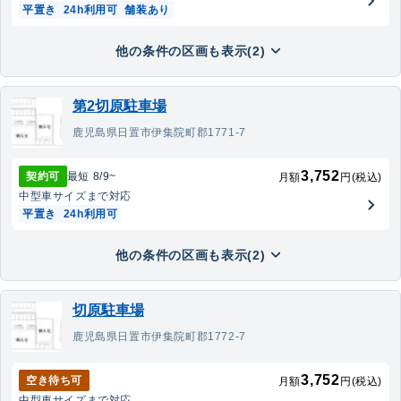
平置き
24h利用可
舗装あり
他の条件の区画も表示(2)
第2切原駐車場
鹿児島県日置市伊集院町郡1771-7
3,752
契約可
最短
8/9
~
月額
円(税込)
中型車
サイズまで対応
平置き
24h利用可
他の条件の区画も表示(2)
切原駐車場
鹿児島県日置市伊集院町郡1772-7
3,752
空き待ち可
月額
円(税込)
中型車
サイズまで対応