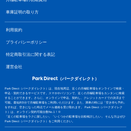
車庫証明の取り方
利用規約
プライバシーポリシー
特定商取引法に関する表記
運営会社
（パークダイレクト）
Park Direct（パークダイレクト）は、現在地周辺、近くの月極駐車場をオンラインで検索・
申込・契約できるサービスです。スマホやパソコンで、近くの月極駐車場をカンタンに検索
することができます。さらに、オンラインで申込、契約し、クレジットカードでの決済まで
可能。最短約5分で月極駐車場をご利用いただけます。また、満車の時には「空き待ち予約」
をすれば、空きになった時点でメール連絡を受け取れます。 Park Direct（パークダイレク
ト）は、オンライン契約可能台数No.1！※
「近くの駐車場をラクに探したい」「いくつかの駐車場を比較検討したい」 そんな方はぜひ
Park Direct（パークダイレクト）をご利用ください。